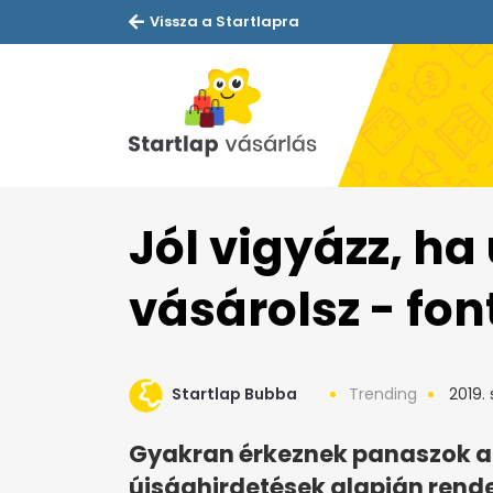
Vissza a Startlapra
Jól vigyázz, ha
vásárolsz - fon
Startlap Bubba
Trending
2019.
Gyakran érkeznek panaszok a
újsághirdetések alapján rende