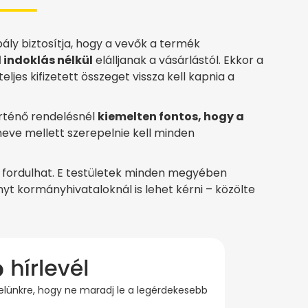
bály biztosítja, hogy a vevők a termék
 indoklás nélkül
elálljanak a vásárlástól. Ekkor a
eljes kifizetett összeget vissza kell kapnia a
rténő rendelésnél
kiemelten fontos, hogy a
eve mellett szerepelnie kell minden
ez fordulhat. E testületek minden megyében
 kormányhivataloknál is lehet kérni – közölte
evelünkre, hogy ne maradj le a legérdekesebb