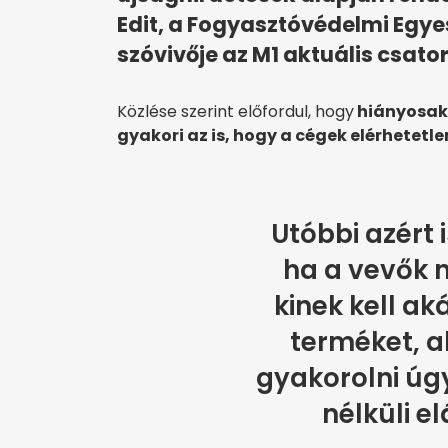
Edit, a Fogyasztóvédelmi Egy
szóvivője az M1 aktuális csat
Közlése szerint előfordul, hogy
hiányosak
gyakori az is, hogy a cégek elérhetetle
Utóbbi azért 
ha a vevők 
kinek kell ak
terméket, a
gyakorolni úg
nélküli el