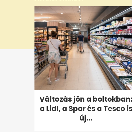
seconds
Volume
0%
Változás jön a boltokban
a Lidl, a Spar és a Tesco i
új...