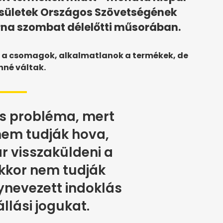
esületek Országos Szövetségének
orna szombat délelőtti műsorában.
 a csomagok, alkalmatlanok a termékek, de
nné váltak.
is probléma, mert
nem tudják hova,
ár visszaküldeni a
kkor nem tudják
ynevezett indoklás
állási jogukat.