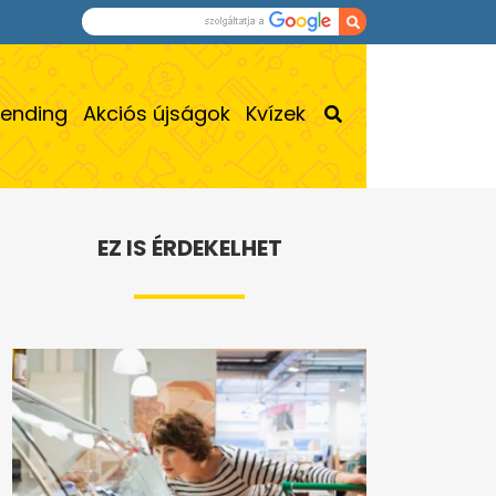
rending
Akciós újságok
Kvízek
EZ IS ÉRDEKELHET