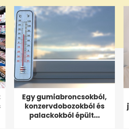
:
Egy gumiabroncsokból,
s
konzervdobozokból és
palackokból épült...