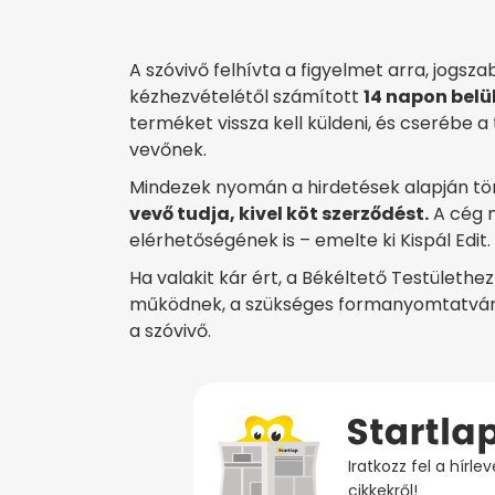
A szóvivő felhívta a figyelmet arra, jogsza
kézhezvételétől számított
14 napon belül
terméket vissza kell küldeni, és cserébe a t
vevőnek.
Mindezek nyomán a hirdetések alapján tö
vevő tudja, kivel köt szerződést.
A cég n
elérhetőségének is – emelte ki Kispál Edit.
Ha valakit kár ért, a Békéltető Testületh
működnek, a szükséges formanyomtatványt
a szóvivő.
Iratkozz fel a hírl
cikkekről!