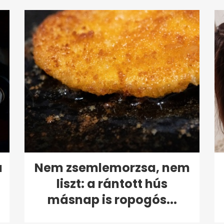
a
Nem zsemlemorzsa, nem
liszt: a rántott hús
másnap is ropogós...