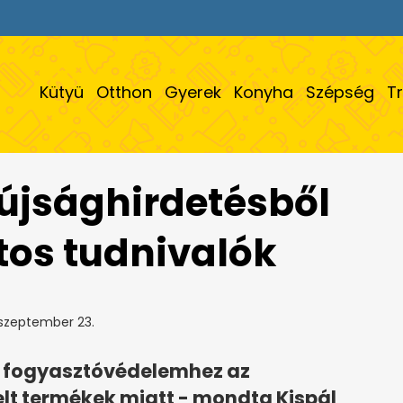
Kütyü
Otthon
Gyerek
Konyha
Szépség
T
 újsághirdetésből
tos tudnivalók
 szeptember 23.
 fogyasztóvédelemhez az
lt termékek miatt - mondta Kispál