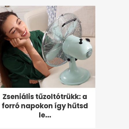
Zseniális tűzoltótrükk: a
forró napokon így hűtsd
le...