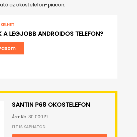
ató az okostelefon-piacon.
EKELHET:
K A LEGJOBB ANDROIDOS TELEFON?
lvasom
SANTIN P68 OKOSTELEFON
Ára: Kb. 30 000 Ft.
ITT IS KAPHATOD: