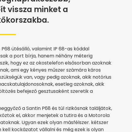
ít vissza minket a
 kőkorszakba.
 P68 ütésálló, valamint IP 68-as kóddal
mcsak a port bírja, hanem néhány méterig
átszik, hogy ez az okostelefon elsősorban azoknak
oznak, ami egy kényes műszer számára káros
g szükségük van, vagy pedig azoknak, akik notórius
acskatulajdonosoknak, esetleg azoknak, akik
ltözés befejező gesztusaként szeretik a
ggyőző a Santin P68 és túl rizikósnak találjátok,
kóztok el, akkor menjetek a tutira és a Motorola
atoknak. Ugyan ezek olyan másfélszer. kétszer
kell kockázatot vállalni és még ezek is olyan