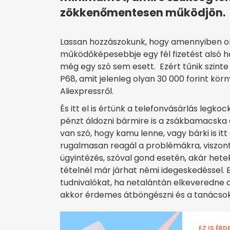
zökkenőmentesen működjön.
Lassan hozzászokunk, hogy amennyiben ok
működőképesebbje egy fél fizetést alsó h
még egy szó sem esett. Ezért tűnik szinte 
P68, amit jelenleg olyan 30 000 forint kör
Aliexpressről.
És itt el is értünk a telefonvásárlás legk
pénzt áldozni bármire is a zsákbamacska
van szó, hogy kamu lenne, vagy bárki is itt
rugalmasan reagál a problémákra, viszont
ügyintézés, szóval gond esetén, akár heteki
tételnél már járhat némi idegeskedéssel.
tudnivalókat, ha netalántán elkeveredne
akkor érdemes átböngészni és a tanácsok
EZ IS ÉRD