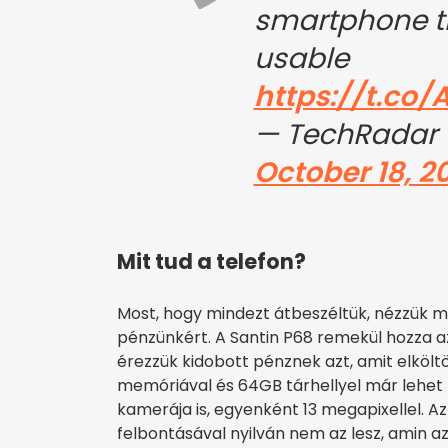
smartphone th
usable
https://t.co
— TechRadar 
October 18, 2
Mit tud a telefon?
Most, hogy mindezt átbeszéltük, nézzük m
pénzünkért. A Santin P68 remekül hozza a
érezzük kidobott pénznek azt, amit elköl
memóriával és 64GB tárhellyel már lehet m
kamerája is, egyenként 13 megapixellel. Az
felbontásával nyilván nem az lesz, amin az 