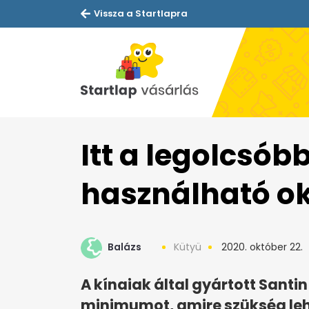
Vissza a Startlapra
Itt a legolcsób
használható ok
Balázs
Kütyü
2020. október 22.
A kínaiak által gyártott Santin
minimumot, amire szükség leh