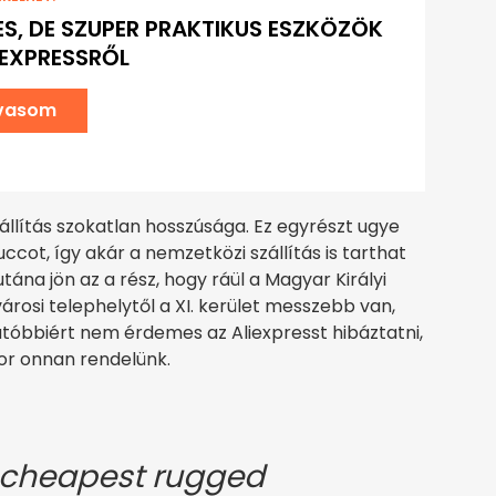
RES, DE SZUPER PRAKTIKUS ESZKÖZÖK
IEXPRESSRŐL
lvasom
állítás szokatlan hosszúsága. Ez egyrészt ugye
ccot, így akár a nemzetközi szállítás is tarthat
ána jön az a rész, hogy ráül a Magyar Királyi
árosi telephelytől a XI. kerület messzebb van,
utóbbiért nem érdemes az Aliexpresst hibáztatni,
kor onnan rendelünk.
 cheapest rugged