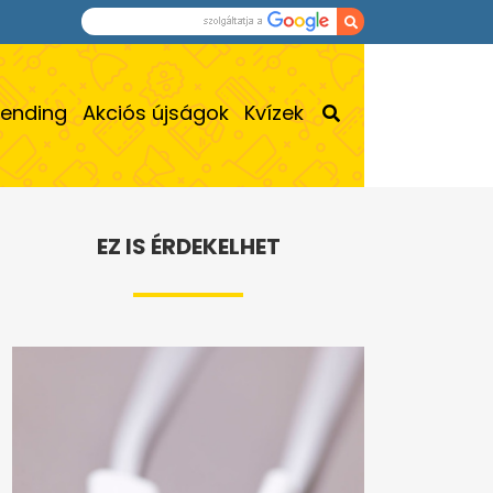
rending
Akciós újságok
Kvízek
EZ IS ÉRDEKELHET