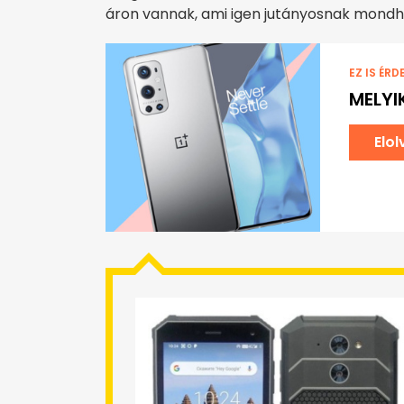
áron vannak, ami igen jutányosnak mondh
EZ IS ÉRD
MELYI
Elo