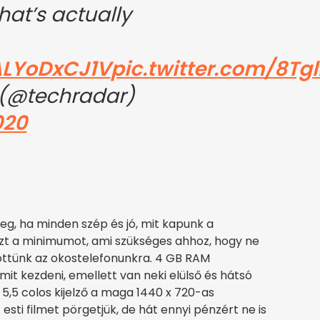
at’s actually
/ALYoDxCJ1V
pic.twitter.com/8Tgl
(@techradar)
020
eg, ha minden szép és jó, mit kapunk a
zt a minimumot, ami szükséges ahhoz, hogy ne
töttünk az okostelefonunkra. 4 GB RAM
it kezdeni, emellett van neki elülső és hátsó
 5,5 colos kijelző a maga 1440 x 720-as
esti filmet pörgetjük, de hát ennyi pénzért ne is