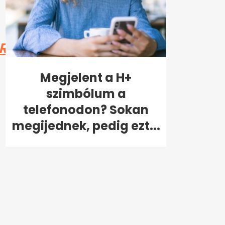
Ri4Z6l
Megjelent a H+
szimbólum a
telefonodon? Sokan
megijednek, pedig ezt...