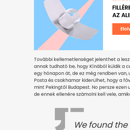
FILLÉ
AZ AL
Elo
További kellemetlenséget jelenthet a lesz
annak tudható be, hogy Kínából küldik a cu
egy hónapon át, de ez még rendben van, ut
Posta és csakhamar kiderülhet, hogy a főv
mint Pekingtől Budapest. No persze ezen 
de ennek ellenére számolni kell vele, ami
We found the