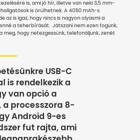
elésére is, ami jó hír, illetve van neki 3,5 mm-
ejhallgatósok is örülhetnek. A 4050 mAh-s
 az is igaz, hogy nincs is nagyon olyasmi a
nné a teherbírását. Játszani nem ezen fogunk,
rra meg, hogy netezgessünk, telefonáljunk, zenét
etésünkre USB-C
 is rendelkezik a
így van opció a
, a processzora 8-
gy Android 9-es
szer fut rajta, ami
legnaprakészebb,