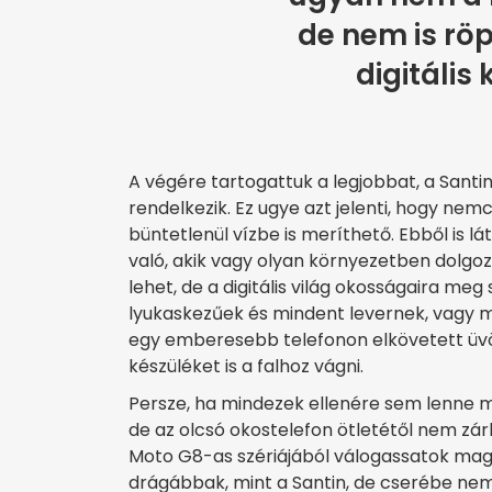
de nem is röp
digitális
A végére tartogattuk a legjobbat, a Santin
rendelkezik. Ez ugye azt jelenti, hogy ne
büntetlenül vízbe is meríthető. Ebből is l
való, akik vagy olyan környezetben dolg
lehet, de a digitális világ okosságaira me
lyukaskezűek és mindent levernek, vagy m
egy emberesebb telefonon elkövetett üvö
készüléket is a falhoz vágni.
Persze, ha mindezek ellenére sem lenne me
de az olcsó okostelefon ötletétől nem zár
Moto G8-as szériájából válogassatok mag
drágábbak, mint a Santin, de cserébe nem 