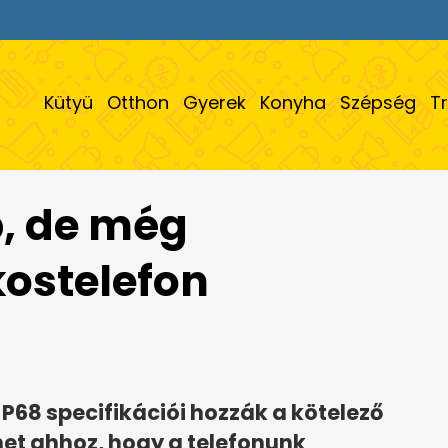
Kütyü
Otthon
Gyerek
Konyha
Szépség
T
b, de még
ostelefon
 P68 specifikációi hozzák a kötelező
et ahhoz, hogy a telefonunk