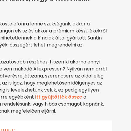
ostelefonra lenne szükségünk, akkor a
angon elvisz és akkor a prémium készülékekről
hihetetlennek a kínaiak által gyártott Santin
nyéki összegért lehet megrendelni az
ockázatosabb részéhez, hiszen ki akarna ennyi
 elven működő Aliexpressen? Nyilván nem arról
 átverésre játszana, szerencsére az oldal elég
 az is igaz, hogy meglehetősen időigényes az
g is levelezhetünk velük, ez pedig egy ilyen
 Erre egyébként
itt gyűjtötték össze
a
 a rendelésünk, vagy hibás csomagot kapnánk,
nak megfelelően eljárni.
EKELHET: