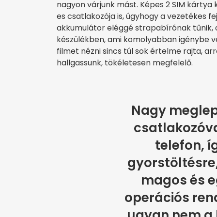
nagyon várjunk mást. Képes 2 SIM kártya kez
es csatlakozója is, úgyhogy a vezetékes f
akkumulátor eléggé strapabírónak tűnik, de
készülékben, ami komolyabban igénybe ve
filmet nézni sincs túl sok értelme rajta, a
hallgassunk, tökéletesen megfelelő.
Nagy meglep
csatlakozóval
telefon, 
gyorstöltésre
magos és e
operációs rend
ugyan nem a 