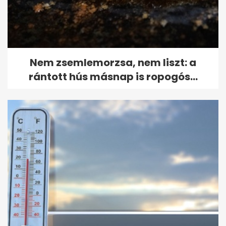
Nem zsemlemorzsa, nem liszt: a
rántott hús másnap is ropogós...