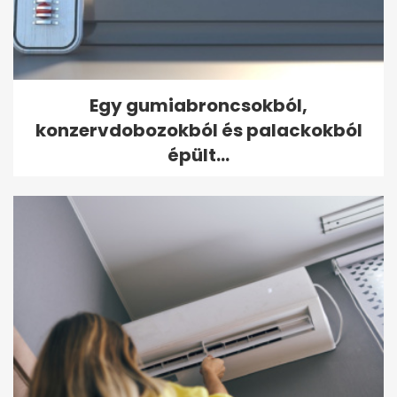
Egy gumiabroncsokból,
konzervdobozokból és palackokból
épült...