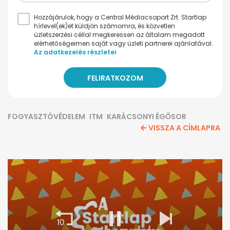
Hozzájárulok, hogy a Central Médiacsoport Zrt. Startlap
hírlevel(ek)et küldjön számomra, és közvetlen
üzletszerzési céllal megkeressen az általam megadott
elérhetőségeimen saját vagy üzleti partnerei ajánlatával.
Az adatkezelés részletei
FOGYASZTÓVÉDELEM
ITM
KARÁCSONYI ÉGŐSOR
VISSZA A CÍMLAPRA