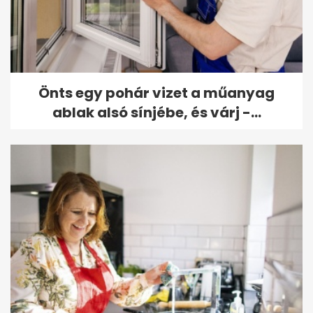
Önts egy pohár vizet a műanyag
ablak alsó sínjébe, és várj -...