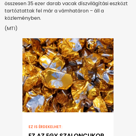
összesen 35 ezer darab vacak díszvilágítási eszközt
tartóztattak fel már a vámhatáron – áll a
közleményben.
(MTI)
EZ IS ÉRDEKELHET:
EZ AZ EGY SZALONCUKOR