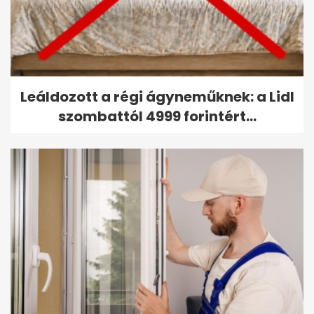
Leáldozott a régi ágyneműknek: a Lidl
szombattól 4999 forintért...