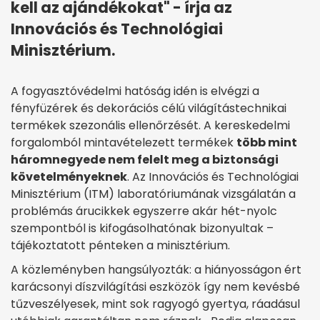
kell az ajándékokat" - írja az
Innovációs és Technológiai
Minisztérium.
A fogyasztóvédelmi hatóság idén is elvégzi a
fényfüzérek és dekorációs célú világítástechnikai
termékek szezonális ellenőrzését. A kereskedelmi
forgalomból mintavételezett termékek
több mint
háromnegyede nem felelt meg a biztonsági
követelményeknek
. Az Innovációs és Technológiai
Minisztérium (ITM) laboratóriumának vizsgálatán a
problémás árucikkek egyszerre akár hét-nyolc
szempontból is kifogásolhatónak bizonyultak –
tájékoztatott pénteken a minisztérium.
A közleményben hangsúlyozták: a hiányosságon ért
karácsonyi díszvilágítási eszközök így nem kevésbé
tűzveszélyesek, mint sok ragyogó gyertya, ráadásul