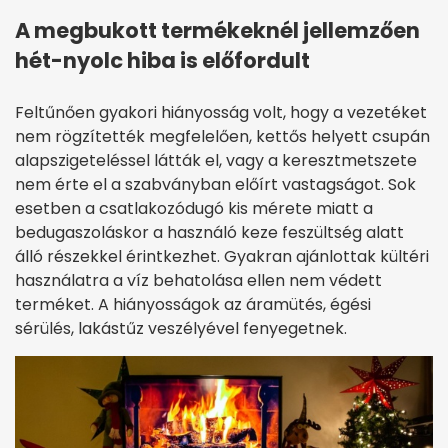
A megbukott termékeknél jellemzően
hét-nyolc hiba is előfordult
Feltűnően gyakori hiányosság volt, hogy a vezetéket
nem rögzítették megfelelően, kettős helyett csupán
alapszigeteléssel látták el, vagy a keresztmetszete
nem érte el a szabványban előírt vastagságot. Sok
esetben a csatlakozódugó kis mérete miatt a
bedugaszoláskor a használó keze feszültség alatt
álló részekkel érintkezhet. Gyakran ajánlottak kültéri
használatra a víz behatolása ellen nem védett
terméket. A hiányosságok az áramütés, égési
sérülés, lakástűz veszélyével fenyegetnek.