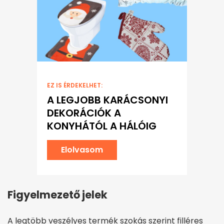
EZ IS ÉRDEKELHET:
A LEGJOBB KARÁCSONYI
DEKORÁCIÓK A
KONYHÁTÓL A HÁLÓIG
Elolvasom
Figyelmezető jelek
A legtöbb veszélyes termék szokás szerint filléres