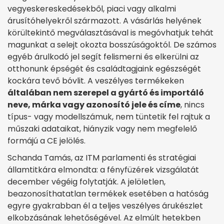
vegyeskereskedésekből, piaci vagy alkalmi
árusítóhelyekről származott. A vásárlás helyének
körültekintő megválasztásával is megóvhatjuk tehát
magunkat a selejt okozta bosszúságoktól. De számos
egyéb árulkodó jel segít felismerni és elkerülni az
otthonunk épségét és családtagjaink egészségét
kockára tevő bóvlit. A veszélyes termékeken
általában nem szerepel a gyártó és importáló
neve, márka vagy azonosító jele és címe
, nincs
típus- vagy modellszámuk, nem tüntetik fel rajtuk a
műszaki adataikat, hiányzik vagy nem megfelelő
formájú a CE jelölés.
Schanda Tamás, az ITM parlamenti és stratégiai
államtitkára elmondta: a fényfüzérek vizsgálatát
december végéig folytatják. A jelöletlen,
beazonosíthatatlan termékek esetében a hatóság
egyre gyakrabban él a teljes veszélyes árukészlet
elkobzásának lehetőségével. Az elmúlt hetekben