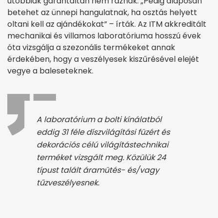
utóbbiak garantáltan nem ráznak. „Pedig alaposan
betehet az ünnepi hangulatnak, ha osztás helyett
oltani kell az ajándékokat” – írták. Az ITM akkreditált
mechanikai és villamos laboratóriuma hosszú évek
óta vizsgálja a szezonális termékeket annak
érdekében, hogy a veszélyesek kiszűrésével elejét
vegye a baleseteknek.
A laboratórium a bolti kínálatból
eddig 31 féle díszvilágítási füzért és
dekorációs célú világítástechnikai
terméket vizsgált meg. Közülük 24
típust talált áramütés- és/vagy
tűzveszélyesnek.