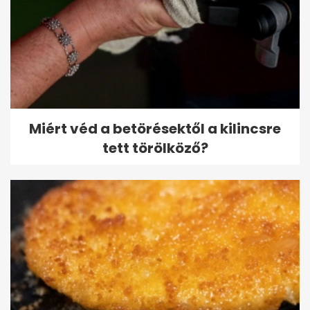
Miért véd a betörésektől a kilincsre
tett törölköző?