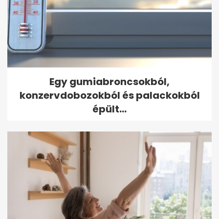
Egy gumiabroncsokból,
konzervdobozokból és palackokból
épült...