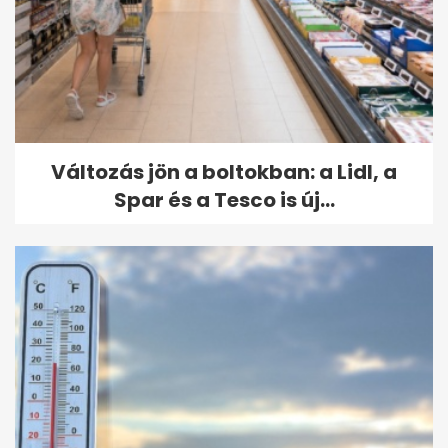
Változás jön a boltokban: a Lidl, a
Spar és a Tesco is új...