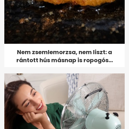
Nem zsemlemorzsa, nem liszt: a
rántott hús másnap is ropogós...