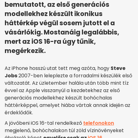
bemutatott, az első generációs
modellekhez készült ikonikus
háttérkép végül sosem jutott el a
vásárlókig. Mostanáig legalábbis,
mert az iOS 16-ra úgy tűnik,
megérkezik.
Az iPhone hosszú utat tett meg azóta, hogy
Steve
Jobs
2007-ben leleplezte a forradalmi készülék első
változatát. Az üzletember halála után több mint tíz
évvel az Apple visszanyúl a kezdetekhez az első
generációs modellekhez készült bohóchalas
háttérképpel, amelyet hiába vártak annak idején az
érdeklődők.
A jövőbeni iOS 16-tal rendelkező
telefonokon
megjelenő, bohóchalakon túl zöld vízinövényeket
ábrázoló képet
egyelőre csak az
iOS 16