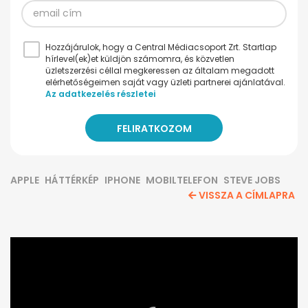
Hozzájárulok, hogy a Central Médiacsoport Zrt. Startlap
hírlevel(ek)et küldjön számomra, és közvetlen
üzletszerzési céllal megkeressen az általam megadott
elérhetőségeimen saját vagy üzleti partnerei ajánlatával.
Az adatkezelés részletei
APPLE
HÁTTÉRKÉP
IPHONE
MOBILTELEFON
STEVE JOBS
VISSZA A CÍMLAPRA