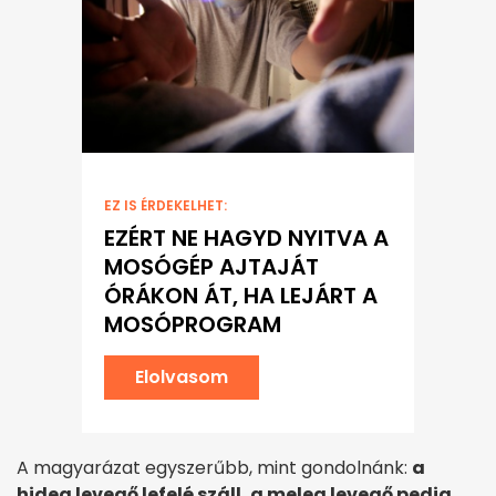
EZ IS ÉRDEKELHET:
EZÉRT NE HAGYD NYITVA A
MOSÓGÉP AJTAJÁT
ÓRÁKON ÁT, HA LEJÁRT A
MOSÓPROGRAM
Elolvasom
A magyarázat egyszerűbb, mint gondolnánk:
a
hideg levegő lefelé száll, a meleg levegő pedig