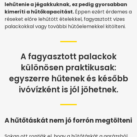
lehűtenie a jégakkuknak, ez pedig gyorsabban
kimeríti a hűtőkapacitást.
Éppen ezért érdemes a
réseket előre lehűtött ételekkel, fagyasztott vizes
palackokkal vagy további hűtőelemekkel kitölteni.
A fagyasztott palackok
különösen praktikusak:
egyszerre hűtenek és később
ivóvízként is jól jöhetnek.
A hűtőtáskát nem jó forrón megtölteni
Sokan ott rontják el, hogy a hűtőtáskát a garázsból,