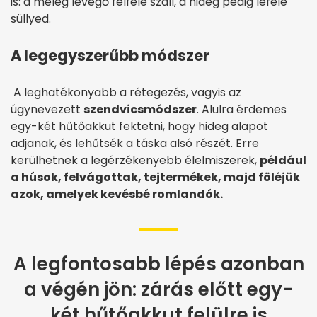
is: a meleg levegő felfelé száll, a hideg pedig lefelé
süllyed.
A legegyszerűbb módszer
A leghatékonyabb a rétegezés, vagyis az
úgynevezett
szendvicsmódszer
. Alulra érdemes
egy-két hűtőakkut fektetni, hogy hideg alapot
adjanak, és lehűtsék a táska alsó részét. Erre
kerülhetnek a legérzékenyebb élelmiszerek,
például
a húsok, felvágottak, tejtermékek, majd föléjük
azok, amelyek kevésbé romlandók.
A legfontosabb lépés azonban
a végén jön: zárás előtt egy-
két hűtőakkut felülre is