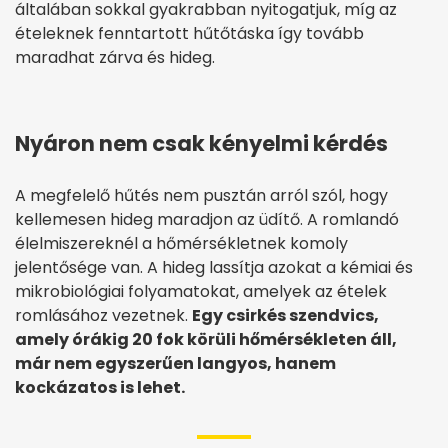
általában sokkal gyakrabban nyitogatjuk, míg az
ételeknek fenntartott hűtőtáska így tovább
maradhat zárva és hideg.
Nyáron nem csak kényelmi kérdés
A megfelelő hűtés nem pusztán arról szól, hogy
kellemesen hideg maradjon az üdítő. A romlandó
élelmiszereknél a hőmérsékletnek komoly
jelentősége van. A hideg lassítja azokat a kémiai és
mikrobiológiai folyamatokat, amelyek az ételek
romlásához vezetnek.
Egy csirkés szendvics,
amely órákig 20 fok körüli hőmérsékleten áll,
már nem egyszerűen langyos, hanem
kockázatos is lehet.