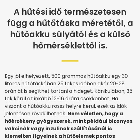
A hűtési idő természetesen
függ a hűtőtáska méretétől, a
hűtőakku súlyától és a külső
hőmérséklettől is.
Egy jól elhelyezett, 500 grammos hűtőakku egy 30
literes hűtőtáskában 25 fokos időben akár 20-28
órán át is segíthet tartani a hideget. Kánikulában, 35
fok körül ez inkább 12-16 órára csökkenhet. Ha
viszont a hűtőakku rossz helyre kerül, ezek az idők
jelentősen rövidülhetnek.
Nem véletlen, hogy a
hőérzékeny gyógyszerek, mint például bizonyos
vakcinák vagy inzulinok szállításánál is
kiemelten figyelnek a hűtőelemek pontos