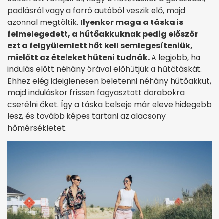
padlásról vagy a forró autóból veszik elő, majd
azonnal megtöltik.
Ilyenkor maga a táska is
felmelegedett, a hűtőakkuknak pedig először
ezt a felgyülemlett hőt kell semlegesíteniük,
mielőtt az ételeket hűteni tudnák.
A legjobb, ha
indulás előtt néhány órával előhűtjük a hűtőtáskát.
Ehhez elég ideiglenesen beletenni néhány hűtőakkut,
majd induláskor frissen fagyasztott darabokra
cserélni őket. Így a táska belseje már eleve hidegebb
lesz, és tovább képes tartani az alacsony
hőmérsékletet.