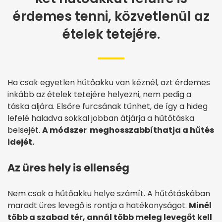
érdemes tenni, közvetlenül az
ételek tetejére.
Ha csak egyetlen hűtőakku van kéznél, azt érdemes
inkább az ételek tetejére helyezni, nem pedig a
táska aljára. Elsőre furcsának tűnhet, de így a hideg
lefelé haladva sokkal jobban átjárja a hűtőtáska
belsejét.
A módszer meghosszabbíthatja a hűtés
idejét.
Az üres hely is ellenség
Nem csak a hűtőakku helye számít. A hűtőtáskában
maradt üres levegő is rontja a hatékonyságot.
Minél
több a szabad tér, annál több meleg levegőt kell