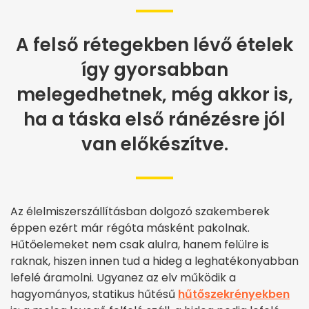
A felső rétegekben lévő ételek
így gyorsabban
melegedhetnek, még akkor is,
ha a táska első ránézésre jól
van előkészítve.
Az élelmiszerszállításban dolgozó szakemberek
éppen ezért már régóta másként pakolnak.
Hűtőelemeket nem csak alulra, hanem felülre is
raknak, hiszen innen tud a hideg a leghatékonyabban
lefelé áramolni. Ugyanez az elv működik a
hagyományos, statikus hűtésű
hűtőszekrényekben