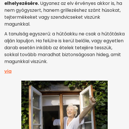
elhelyezésére.
Ugyanez az elv érvényes akkor is, ha
nem gyógyszert, hanem grillezéshez szánt húsokat,
tejtermékeket vagy szendvicseket viszünk
magunkkal.
A tanulság egyszerű: a hűtőakku ne csak a hűtőtáska
alján lapuljon. Ha felülre is kerül belőle, vagy egyetlen
darab esetén inkább az ételek tetejére tesszük,
sokkal tovább maradhat biztonságosan hideg, amit
magunkkal viszünk.
via