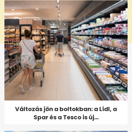
Változás jön a boltokban: a Lidl, a
Spar és a Tesco is új...