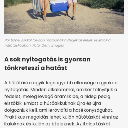
Pár tippel sokkal tovább maradnak hidegek az ételek és italok a
hűtőtáskádban. Fotó: Getty Images
A sok nyitogatás is gyorsan
tönkreteszi a hatást
A hűtőtáska egyik legnagyobb ellensége a gyakori
nyitogatás. Minden alkalommal, amikor felnyitjuk a
fedelet, meleg levegő áramlik be, a hideg pedig
elszökik. Emiatt a hűtőakkuknak újra és újra
dolgozniuk kell, ami lerövidíti a hatékonyságukat.
Praktikus megoldás lehet külön hűtőtáskát vinni az
italoknak és külön az ételeknek. Az italos táskát