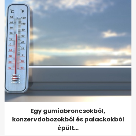
Egy gumiabroncsokból,
konzervdobozokból és palackokból
épült...