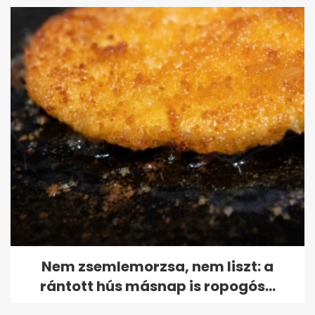
Nem zsemlemorzsa, nem liszt: a
rántott hús másnap is ropogós...