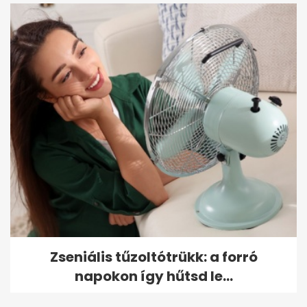
Zseniális tűzoltótrükk: a forró
napokon így hűtsd le...