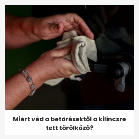
Miért véd a betörésektől a kilincsre
tett törölköző?