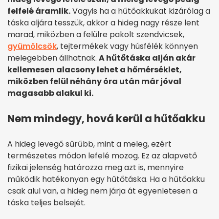
felfelé áramlik.
Vagyis ha a hűtőakkukat kizárólag a
táska aljára tesszük, akkor a hideg nagy része lent
marad, miközben a felülre pakolt szendvicsek,
gyümölcsök
, tejtermékek vagy húsfélék könnyen
melegebben állhatnak.
A hűtőtáska alján akár
kellemesen alacsony lehet a hőmérséklet,
miközben felül néhány óra után már jóval
magasabb alakul ki.
Nem mindegy, hová kerül a hűtőakku
A hideg levegő sűrűbb, mint a meleg, ezért
természetes módon lefelé mozog. Ez az alapvető
fizikai jelenség határozza meg azt is, mennyire
működik hatékonyan egy hűtőtáska. Ha a hűtőakku
csak alul van, a hideg nem járja át egyenletesen a
táska teljes belsejét.