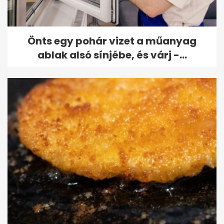
Önts egy pohár vizet a műanyag
ablak alsó sínjébe, és várj -...