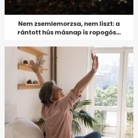
Nem zsemlemorzsa, nem liszt: a
rántott hús másnap is ropogós...