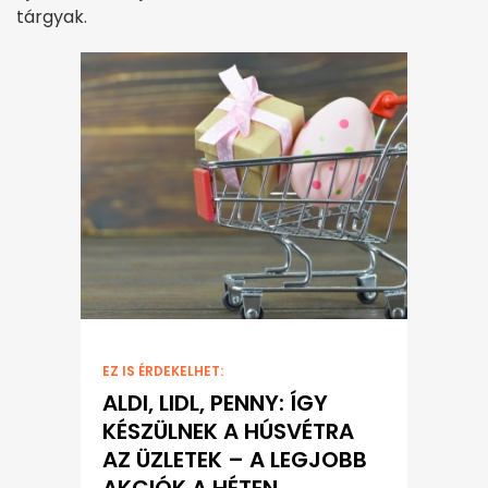
tárgyak.
EZ IS ÉRDEKELHET:
ALDI, LIDL, PENNY: ÍGY
KÉSZÜLNEK A HÚSVÉTRA
AZ ÜZLETEK – A LEGJOBB
AKCIÓK A HÉTEN