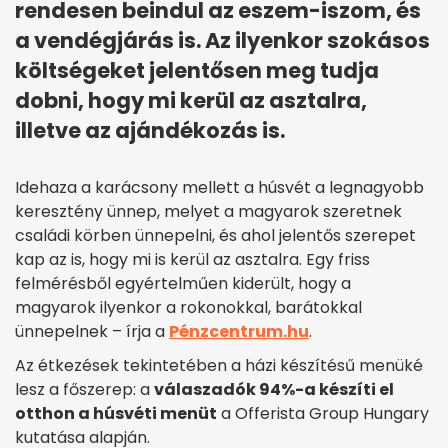
rendesen beindul az eszem-iszom, és
a vendégjárás is. Az ilyenkor szokásos
költségeket jelentősen meg tudja
dobni, hogy mi kerül az asztalra,
illetve az ajándékozás is.
Idehaza a karácsony mellett a húsvét a legnagyobb
keresztény ünnep, melyet a magyarok szeretnek
családi körben ünnepelni, és ahol jelentős szerepet
kap az is, hogy mi is kerül az asztalra. Egy friss
felmérésből egyértelműen kiderült, hogy a
magyarok ilyenkor a rokonokkal, barátokkal
ünnepelnek – írja a
Pénzcentrum.hu
.
Az étkezések tekintetében a házi készítésű menüké
lesz a főszerep: a
válaszadók 94%-a készíti el
otthon a húsvéti menüt
a Offerista Group Hungary
kutatása alapján.