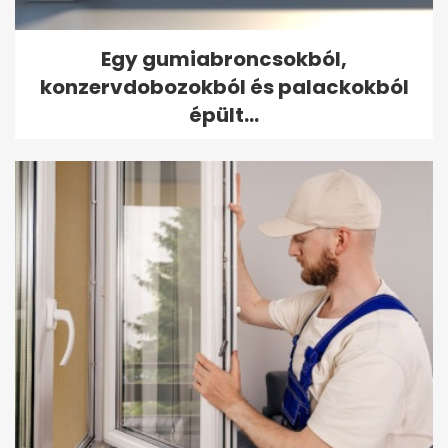
Egy gumiabroncsokból,
konzervdobozokból és palackokból
épült...