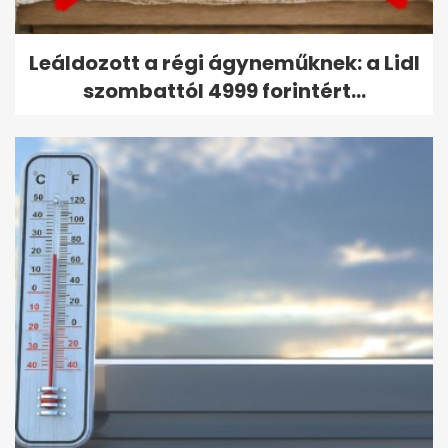
Leáldozott a régi ágyneműknek: a Lidl
szombattól 4999 forintért...