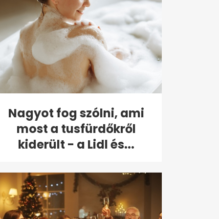
Nagyot fog szólni, ami
most a tusfürdőkről
kiderült - a Lidl és...