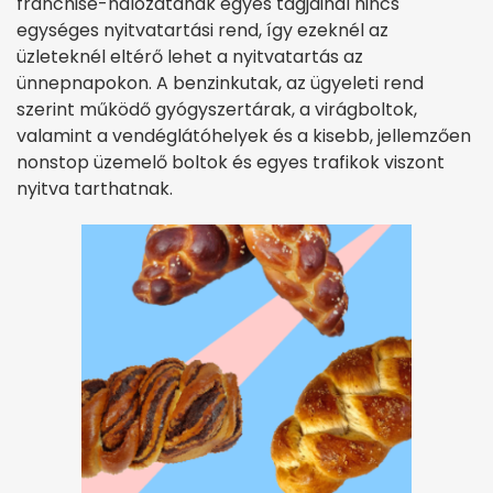
franchise-hálózatának egyes tagjainál nincs
egységes nyitvatartási rend, így ezeknél az
üzleteknél eltérő lehet a nyitvatartás az
ünnepnapokon. A benzinkutak, az ügyeleti rend
szerint működő gyógyszertárak, a virágboltok,
valamint a vendéglátóhelyek és a kisebb, jellemzően
nonstop üzemelő boltok és egyes trafikok viszont
nyitva tarthatnak.