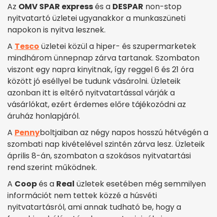
Az
OMV SPAR express
és a
DESPAR
non-stop
nyitvatartó üzletei ugyanakkor a munkaszüneti
napokon is nyitva lesznek.
A
Tesco
üzletei közül a hiper- és szupermarketek
mindhárom ünnepnap zárva tartanak. Szombaton
viszont egy napra kinyitnak, így reggel 6 és 21 óra
között jó eséllyel be tudunk vásárolni. Üzleteik
azonban itt is eltérő nyitvatartással várják a
vásárlókat, ezért érdemes előre tájékozódni az
áruház honlapjáról.
A
Penny
boltjaiban az négy napos hosszú hétvégén a
szombati nap kivételével szintén zárva lesz. Üzleteik
április 8-án, szombaton a szokásos nyitvatartási
rend szerint működnek.
A
Coop
és a
Real
üzletek esetében még semmilyen
információt nem tettek közzé a húsvéti
nyitvatartásról, ami annak tudható be, hogy a