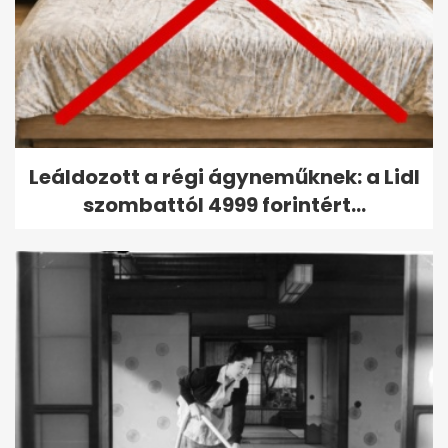
Leáldozott a régi ágyneműknek: a Lidl
szombattól 4999 forintért...