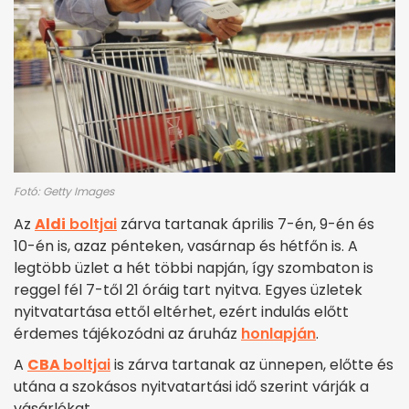
Fotó: Getty Images
Az
Aldi
boltjai
zárva tartanak április 7-én, 9-én és
10-én is, azaz pénteken, vasárnap és hétfőn is. A
legtöbb üzlet a hét többi napján, így szombaton is
reggel fél 7-től 21 óráig tart nyitva. Egyes üzletek
nyitvatartása ettől eltérhet, ezért indulás előtt
érdemes tájékozódni az áruház
honlapján
.
A
CBA
boltjai
is zárva tartanak az ünnepen, előtte és
utána a szokásos nyitvatartási idő szerint várják a
vásárlókat.