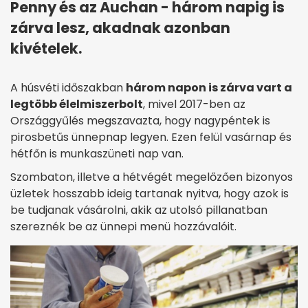
Penny és az Auchan - három napig is
zárva lesz, akadnak azonban
kivételek.
A húsvéti időszakban
három napon is zárva vart a
legtöbb élelmiszerbolt
, mivel 2017-ben az
Országgyűlés megszavazta, hogy nagypéntek is
pirosbetűs ünnepnap legyen. Ezen felül vasárnap és
hétfőn is munkaszüneti nap van.
Szombaton, illetve a hétvégét megelőzően bizonyos
üzletek hosszabb ideig tartanak nyitva, hogy azok is
be tudjanak vásárolni, akik az utolsó pillanatban
szereznék be az ünnepi menü hozzávalóit.