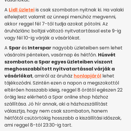
A
Lidl
üzletei
is csak szombaton nyitnak ki. Ha valaki
elfelejtett valamit az ünnepi menühöz megvenni,
akkor reggel fél 7-től tudja azokat pótolni. Az
áruházlánc boltjai változó nyitvatartással este 9-ig
vagy fél 10-ig várják a vásárlókat.
A
Spar
és
Interspar
nagyobb üzleteiben sem lehet
vásárolni pénteken, vasárnap és hétfőn.
Húsvét
szombaton a Spar egyes üzleteiben viszont
meghosszabbított nyitvatartással várják a
vásárlókat
, amiről az áruház
honlapjáról
lehet
tájékozódni. Szintén ezen a napon a megszokottól
eltérően hosszabb ideig, reggel 8 órától egészen 22
óráig lesz elérhető a Spar online shop házhoz
szállítása. Jó hír annak, aki a házhozszállítást
választja, hogy nem csak szombaton, hanem
hétfőtől csütörtökig hosszabb a kiszállítási időszak,
ami reggel 8-tól 23:30-ig tart.