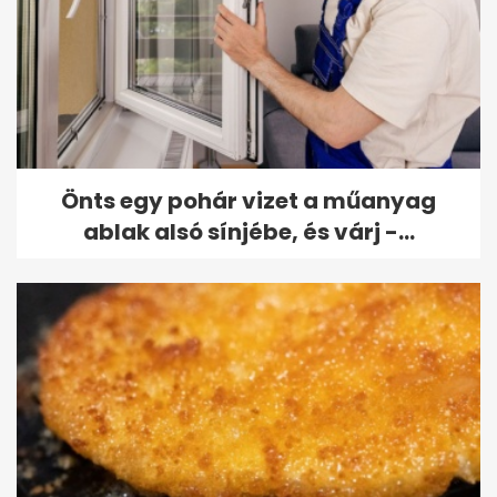
Önts egy pohár vizet a műanyag
ablak alsó sínjébe, és várj -...