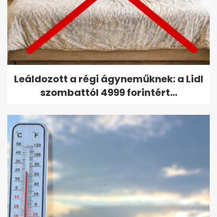
Leáldozott a régi ágyneműknek: a Lidl
szombattól 4999 forintért...