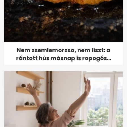
Nem zsemlemorzsa, nem liszt: a
rántott hús másnap is ropogós...