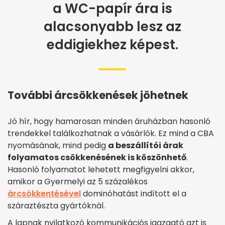
a WC-papír ára is
alacsonyabb lesz az
eddigiekhez képest.
További árcsökkenések jöhetnek
Jó hír, hogy hamarosan minden áruházban hasonló
trendekkel találkozhatnak a vásárlók. Ez mind a CBA
nyomásának, mind pedig
a beszállítói árak
folyamatos csökkenésének is köszönhető
.
Hasonló folyamatot lehetett megfigyelni akkor,
amikor a Gyermelyi az 5 százalékos
árcsökkentésével
dominóhatást indított el a
száraztészta gyártóknál.
A lapnak nyilatkozó kommunikációs igazgató azt is