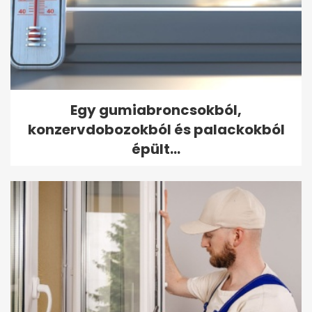
Egy gumiabroncsokból,
konzervdobozokból és palackokból
épült...