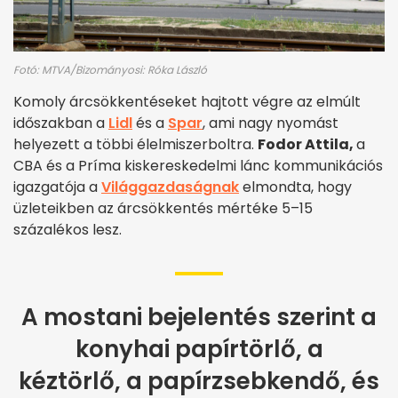
Fotó: MTVA/Bizományosi: Róka László
Komoly árcsökkentéseket hajtott végre az elmúlt
időszakban a
Lidl
és a
Spar
, ami nagy nyomást
helyezett a többi élelmiszerboltra.
Fodor Attila,
a
CBA és a Príma kiskereskedelmi lánc kommunikációs
igazgatója a
Világgazdaságnak
elmondta, hogy
üzleteikben az árcsökkentés mértéke 5–15
százalékos lesz.
A mostani bejelentés szerint a
konyhai papírtörlő, a
kéztörlő, a papírzsebkendő, és