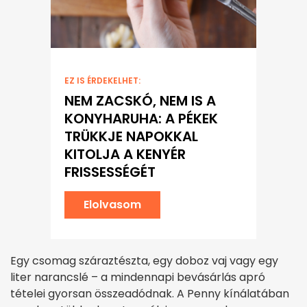
EZ IS ÉRDEKELHET:
NEM ZACSKÓ, NEM IS A
KONYHARUHA: A PÉKEK
TRÜKKJE NAPOKKAL
KITOLJA A KENYÉR
FRISSESSÉGÉT
Elolvasom
Egy csomag száraztészta, egy doboz vaj vagy egy
liter narancslé – a mindennapi bevásárlás apró
tételei gyorsan összeadódnak. A Penny kínálatában