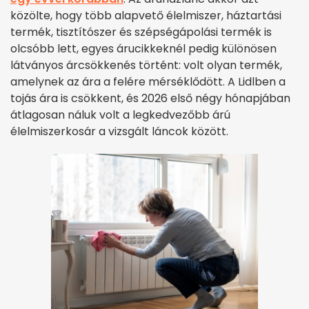
közölte, hogy több alapvető élelmiszer, háztartási
termék, tisztítószer és szépségápolási termék is
olcsóbb lett, egyes árucikkeknél pedig különösen
látványos árcsökkenés történt: volt olyan termék,
amelynek az ára a felére mérséklődött. A Lidlben a
tojás ára is csökkent, és 2026 első négy hónapjában
átlagosan náluk volt a legkedvezőbb árú
élelmiszerkosár a vizsgált láncok között.