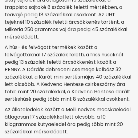
trappista sajtoké 8 százalék feletti mértékben, a
teavajé pedig 18 százalékkal csökkent. Az UHT
tejeknél 10 százalék feletti árcsökkenés történt, a
Milkeria 250 grammos vaj ára pedig 45 százalékkal
mérséklődött.
A hús- és felvágott termékek között a
felvágottaknál 17 százalék feletti, a friss húsoknál
pedig 13 százalék feletti árcsökkenést közölt a
PENNY. A Dárdás debreceni csemege kolbász 32
százalékkal, a Karát mini sertésmájas 40 százalékkal
lett olcsóbb. A Kedvenc Hentese csirkeszárny ára
több mint 20 százalékkal, a Kedvenc Hentese darált
sertéshúsé pedig több mint 8 százalékkal csökkent.
Az állateledelek között a Molli nedves macskaeledel
átlagosan 17 százalékkal lett olcsóbb, a 10
kilogrammos kutyaeledel ára pedig több mint 20
százalékkal mérséklődött.