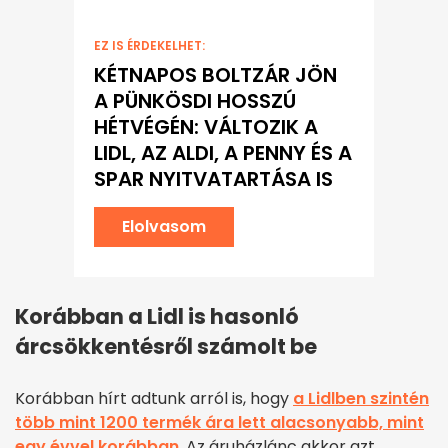
EZ IS ÉRDEKELHET:
KÉTNAPOS BOLTZÁR JÖN
A PÜNKÖSDI HOSSZÚ
HÉTVÉGÉN: VÁLTOZIK A
LIDL, AZ ALDI, A PENNY ÉS A
SPAR NYITVATARTÁSA IS
Elolvasom
Korábban a Lidl is hasonló
árcsökkentésről számolt be
Korábban hírt adtunk arról is, hogy
a Lidlben szintén
több mint 1200 termék ára lett alacsonyabb, mint
egy évvel korábban
. Az áruházlánc akkor azt