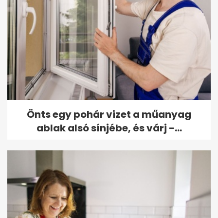
Önts egy pohár vizet a műanyag
ablak alsó sínjébe, és várj -...