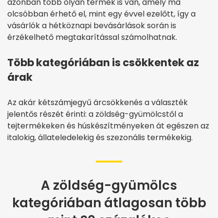
azonban több olyan termék is van, amely ma
olcsóbban érhető el, mint egy évvel ezelőtt, így a
vásárlók a hétköznapi bevásárlások során is
érzékelhető megtakarítással számolhatnak.
Több kategóriában is csökkentek az
árak
Az akár kétszámjegyű árcsökkenés a választék
jelentős részét érinti: a zöldség-gyümölcstől a
tejtermékeken és húskészítményeken át egészen az
italokig, állateledelekig és szezonális termékekig.
A zöldség-gyümölcs
kategóriában átlagosan több