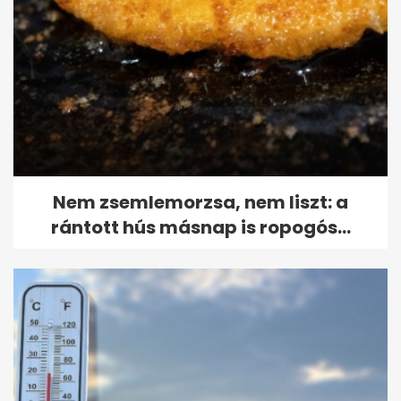
Nem zsemlemorzsa, nem liszt: a
rántott hús másnap is ropogós...