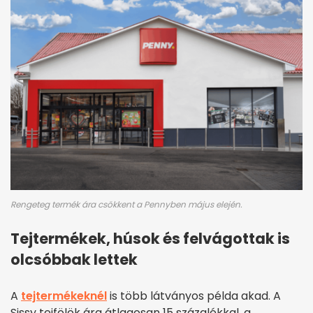
Rengeteg termék ára csökkent a Pennyben május elején.
Tejtermékek, húsok és felvágottak is
olcsóbbak lettek
A
tejtermékeknél
is több látványos példa akad. A
Sissy tejfölök ára átlagosan 15 százalékkal, a