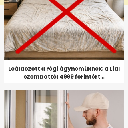
Leáldozott a régi ágyneműknek: a Lidl
szombattól 4999 forintért...