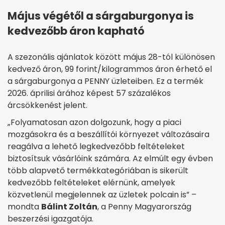
Május végétől a sárgaburgonya is
kedvezőbb áron kapható
A szezonális ajánlatok között május 28-tól különösen
kedvező áron, 99 forint/kilogrammos áron érhető el
a sárgaburgonya a PENNY üzleteiben. Ez a termék
2026. áprilisi árához képest 57 százalékos
árcsökkenést jelent.
„Folyamatosan azon dolgozunk, hogy a piaci
mozgásokra és a beszállítói környezet változásaira
reagálva a lehető legkedvezőbb feltételeket
biztosítsuk vásárlóink számára. Az elmúlt egy évben
több alapvető termékkategóriában is sikerült
kedvezőbb feltételeket elérnünk, amelyek
közvetlenül megjelennek az üzletek polcain is” –
mondta
Bálint Zoltán
, a Penny Magyarország
beszerzési igazgatója.