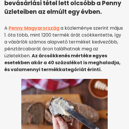
bevásárlási tétel lett olcsóbb a Penny
üzleteiben az elmúlt egy évben.
A
Penny Magyarország
a közleménye szerint május
1. óta több, mint 1200 termék árát csökkentette, így
a vásárlók számos alapvető terméket kedvezőbb,
pénztárcabarát áron találhatnak meg az
üzletekben.
Az árcsökkenés mértéke egyes
esetekben akár a 40 százalékot is meghaladja,
és valamennyi termékkategóriát érinti.