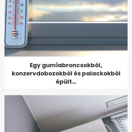
Egy gumiabroncsokból,
konzervdobozokból és palackokból
épült...