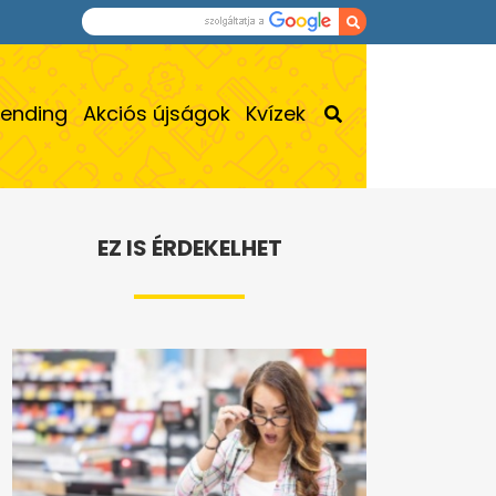
rending
Akciós újságok
Kvízek
EZ IS ÉRDEKELHET