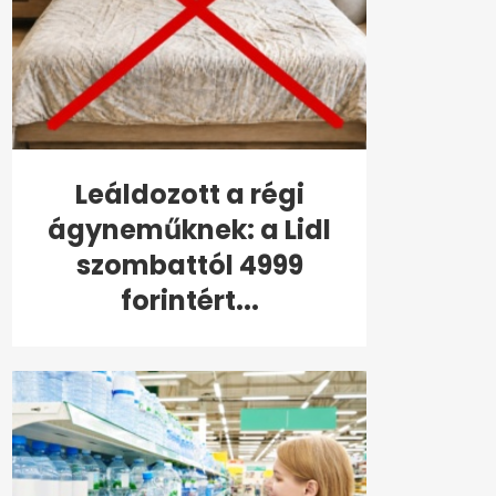
Leáldozott a régi
ágyneműknek: a Lidl
szombattól 4999
forintért...