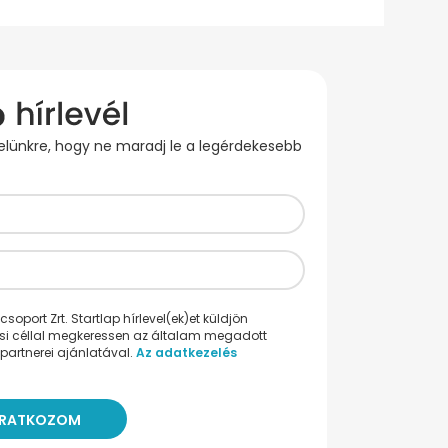
evelünkre, hogy ne maradj le a legérdekesebb
oport Zrt. Startlap hírlevel(ek)et küldjön
ési céllal megkeressen az általam megadott
partnerei ajánlatával.
Az adatkezelés