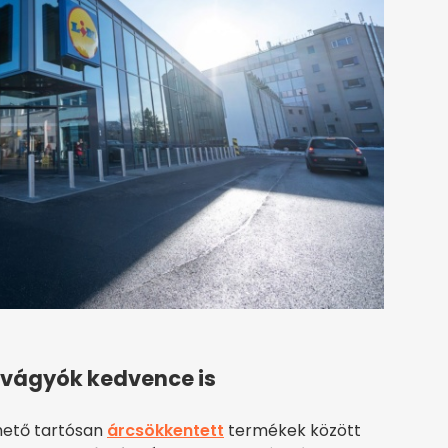
 vágyók kedvence is
rhető tartósan
árcsökkentett
termékek között