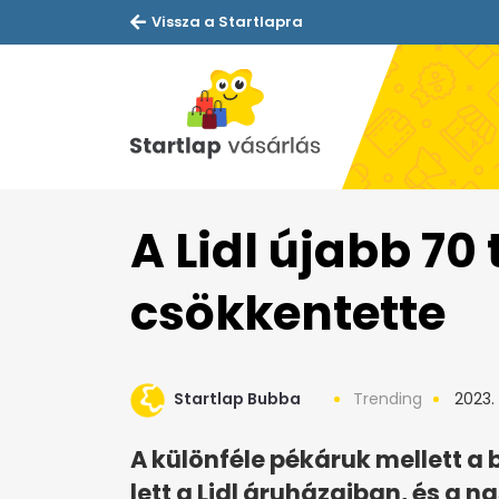
Vissza a Startlapra
A Lidl újabb 70
csökkentette
Startlap Bubba
Trending
2023. 
A különféle pékáruk mellett a
lett a Lidl áruházaiban, és a na