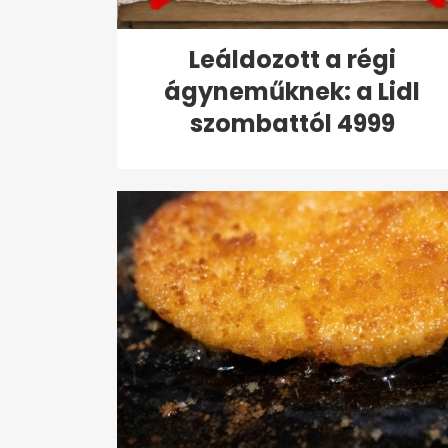
Leáldozott a régi
ágyneműknek: a Lidl
szombattól 4999
forintért...