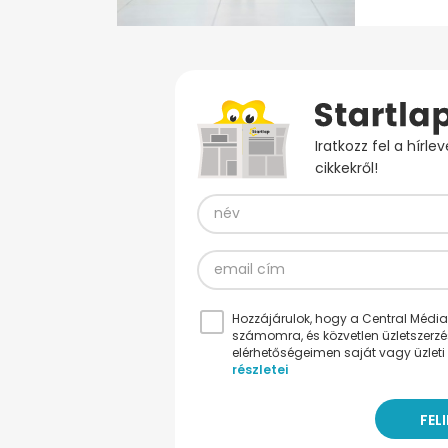
Iratkozz fel a hírl
cikkekről!
Hozzájárulok, hogy a Central Médiacs
számomra, és közvetlen üzletszerz
elérhetőségeimen saját vagy üzleti 
részletei