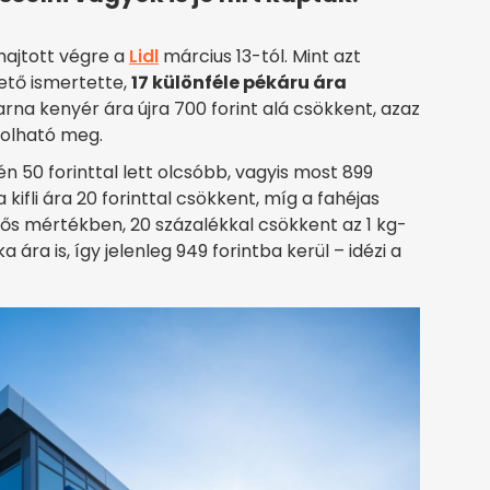
hajtott végre a
Lidl
március 13-tól. Mint azt
ető ismertette,
17 különféle pékáru ára
barna kenyér ára újra 700 forint alá csökkent, azaz
rolható meg.
én 50 forinttal lett olcsóbb, vagyis most 899
a kifli ára 20 forinttal csökkent, míg a fahéjas
ntős mértékben, 20 százalékkal csökkent az 1 kg-
ára is, így jelenleg 949 forintba kerül – idézi a