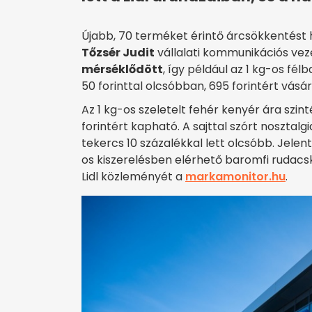
Újabb, 70 terméket érintő árcsökkentést 
Tőzsér Judit
vállalati kommunikációs vez
mérséklődött
, így például az 1 kg-os fél
50 forinttal olcsóbban, 695 forintért vásá
Az 1 kg-os szeletelt fehér kenyér ára szint
forintért kapható. A sajttal szórt nosztalgi
tekercs 10 százalékkal lett olcsóbb. Jele
os kiszerelésben elérhető baromfi rudacska 
Lidl közleményét a
markamonitor.hu
.