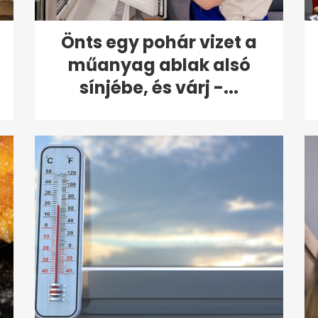
Önts egy pohár vizet a
műanyag ablak alsó
sínjébe, és várj -...