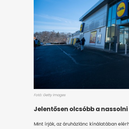
Fotó: Getty Images
Jelentősen olcsóbb a nassolni
Mint írják, az áruházlánc kínálatában elé