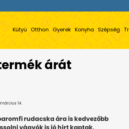
Kütyü
Otthon
Gyerek
Konyha
Szépség
T
 termék árát
március 14.
 baromfi rudacska ára is kedvezőbb
ssolni vágyók is jó hírt kaptak.