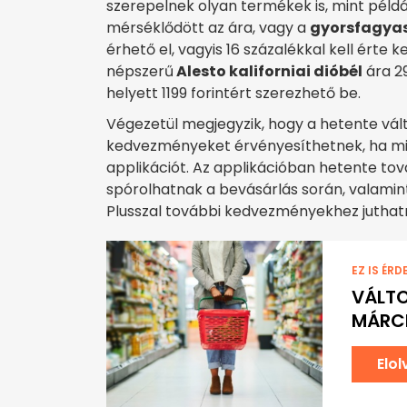
szerepelnek olyan termékek is, mint péld
mérséklődött az ára, vagy a
gyorsfagyas
érhető el, vagyis 16 százalékkal kell érte 
népszerű
Alesto kaliforniai dióbél
ára 29
helyett 1199 forintért szerezhető be.
Végezetül megjegyzik, hogy a hetente vált
kedvezményeket érvényesíthetnek, ha mind
applikációt. Az applikációban hetente tov
spórolhatnak a bevásárlás során, valami
Plusszal további kedvezményekhez juthat
EZ IS ÉRD
VÁLTO
MÁRCI
Elo