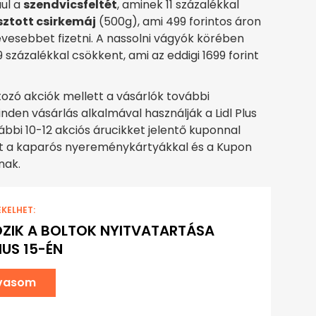
ául a
szendvicsfeltét
, aminek 11 százalékkal
ztott csirkemáj
(500g), ami 499 forintos áron
kevesebbet fizetni. A nassolni vágyók körében
 százalékkal csökkent, ami az eddigi 1699 forint
ozó akciók mellett a vásárlók további
en vásárlás alkalmával használják a Lidl Plus
ábbi 10-12 akciós árucikket jelentő kuponnal
nt a kaparós nyereménykártyákkal és a Kupon
nak.
EKELHET:
ZIK A BOLTOK NYITVATARTÁSA
US 15-ÉN
lvasom