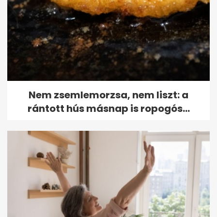
Nem zsemlemorzsa, nem liszt: a
rántott hús másnap is ropogós...