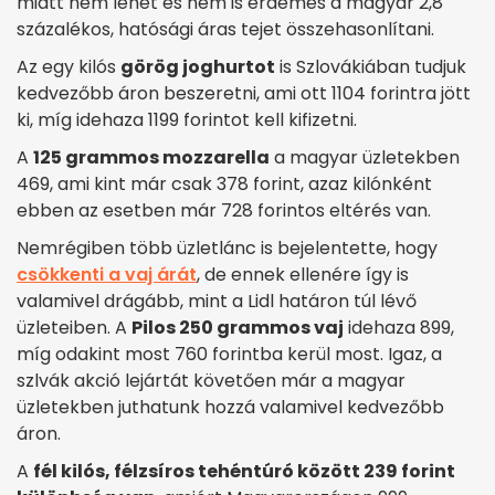
miatt nem lehet és nem is érdemes a magyar 2,8
százalékos, hatósági áras tejet összehasonlítani.
Az egy kilós
görög joghurtot
is Szlovákiában tudjuk
kedvezőbb áron beszeretni, ami ott 1104 forintra jött
ki, míg idehaza 1199 forintot kell kifizetni.
A
125 grammos mozzarella
a magyar üzletekben
469, ami kint már csak 378 forint, azaz kilónként
ebben az esetben már 728 forintos eltérés van.
Nemrégiben több üzletlánc is bejelentette, hogy
csökkenti a vaj árát
, de ennek ellenére így is
valamivel drágább, mint a Lidl határon túl lévő
üzleteiben. A
Pilos 250 grammos vaj
idehaza 899,
míg odakint most 760 forintba kerül most. Igaz, a
szlvák akció lejártát követően már a magyar
üzletekben juthatunk hozzá valamivel kedvezőbb
áron.
A
fél kilós, félzsíros tehéntúró között 239 forint