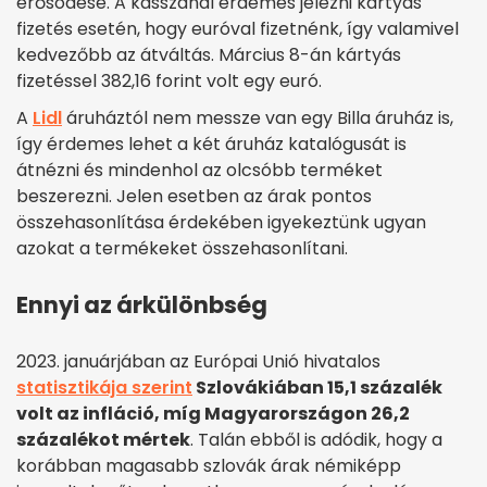
erősödése. A kasszánál érdemes jelezni kártyás
fizetés esetén, hogy euróval fizetnénk, így valamivel
kedvezőbb az átváltás. Március 8-án kártyás
fizetéssel 382,16 forint volt egy euró.
A
Lidl
áruháztól nem messze van egy Billa áruház is,
így érdemes lehet a két áruház katalógusát is
átnézni és mindenhol az olcsóbb terméket
beszerezni. Jelen esetben az árak pontos
összehasonlítása érdekében igyekeztünk ugyan
azokat a termékeket összehasonlítani.
Ennyi az árkülönbség
2023. januárjában az Európai Unió hivatalos
statisztikája szerint
Szlovákiában 15,1 százalék
volt az infláció, míg Magyarországon 26,2
százalékot mértek
. Talán ebből is adódik, hogy a
korábban magasabb szlovák árak némiképp