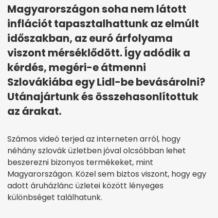
Magyarországon soha nem látott
inflációt tapasztalhattunk az elmúlt
időszakban, az euró árfolyama
viszont mérséklődött. Így adódik a
kérdés, megéri-e átmenni
Szlovákiába egy Lidl-be bevásárolni?
Utánajártunk és összehasonlítottuk
az árakat.
Számos videó terjed az interneten arról, hogy
néhány szlovák üzletben jóval olcsóbban lehet
beszerezni bizonyos termékeket, mint
Magyarországon. Közel sem biztos viszont, hogy egy
adott áruházlánc üzletei között lényeges
különbséget találhatunk.