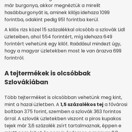
már burgonya, akkor megnéztük a mirelit
hasábburgonyát is, aminek kilója idehaza 1099
forintba, odakint pedig 951 forintba kerül.
A kilós rizs közel 15 százalékkal olcsóbb a szlovák Lidl
üzleteiben, ahol 554 forintért, míg idehaza 649
forintért vehetünk egy kilót. Raádásul mindezt úgy,
hogy a magyar üzletekben most le van árazva 699
forintról.
A tejtermékek is olcsóbbak
Szlovákiában
Több tejterméket is olcsóbban vehetünk meg kint,
mint a hazai üzletben. A
1,5 százalékos tej
a fővárosi
boltban 375 forint, szemben a szlovák 363 forintos
árral. A szlovák üzletekben viszont a piros kupakos
tejek már 3,6 százalék zsírt tartalmaznak, éppen e