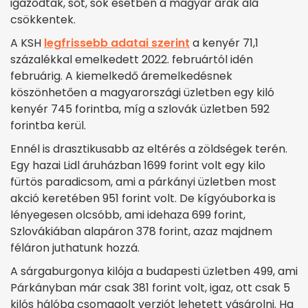
igazodtak, sőt, sok esetben a magyar árak alá
csökkentek.
A KSH
legfrissebb adatai szerint
a kenyér 71,1
százalékkal emelkedett 2022. februártól idén
februárig. A kiemelkedő áremelkedésnek
köszönhetően a magyarországi üzletben egy kiló
kenyér 745 forintba, míg a szlovák üzletben 592
forintba kerül.
Ennél is drasztikusabb az eltérés a zöldségek terén.
Egy hazai Lidl áruházban 1699 forint volt egy kilo
fürtös paradicsom, ami a párkányi üzletben most
akció keretében 951 forint volt. De kígyóuborka is
lényegesen olcsóbb, ami idehaza 699 forint,
Szlovákiában alapáron 378 forint, azaz majdnem
féláron juthatunk hozzá.
A sárgaburgonya kilója a budapesti üzletben 499, ami
Párkányban már csak 381 forint volt, igaz, ott csak 5
kilós hálóba csomagolt verziót lehetett vásárolni. Ha