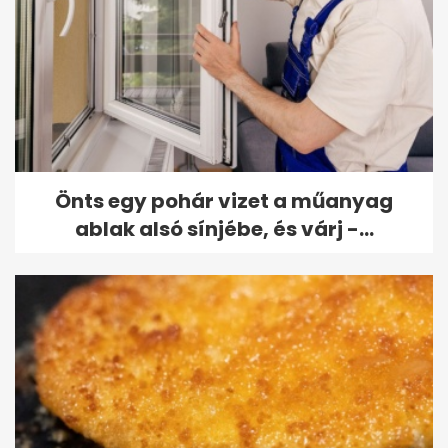
Önts egy pohár vizet a műanyag
ablak alsó sínjébe, és várj -...