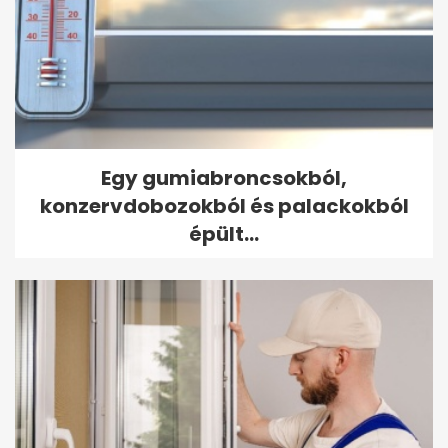
Egy gumiabroncsokból,
konzervdobozokból és palackokból
épült...