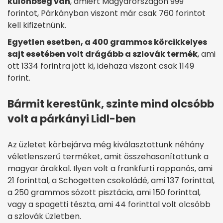
különbség van
, amiért Magyarországon 999
forintot, Párkányban viszont már csak 760 forintot
kell kifizetnünk.
Egyetlen esetben, a 400 grammos körcikkelyes
sajt esetében volt drágább a szlovák termék
, ami
ott 1334 forintra jött ki, idehaza viszont csak 1149
forint.
Bármit kerestünk, szinte mind olcsóbb
volt a párkányi Lidl-ben
Az üzletet körbejárva még kiválasztottunk néhány
véletlenszerű terméket, amit összehasonítottunk a
magyar árakkal. Ilyen volt a frankfurti roppanós, ami
21 forinttal, a Schogetten csokoládé, ami 137 forinttal,
a 250 grammos sózott pisztácia, ami 150 forinttal,
vagy a spagetti tészta, ami 44 forinttal volt olcsóbb
a szlovák üzletben.