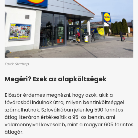
Fotó: Startlap
Megéri? Ezek az alapköltségek
Először érdemes megnézni, hogy azok, akik a
fővárosból indulnak útra, milyen benzinköltséggel
számolhatnak. Szlovákiában jelenleg 590 forintos
átlag literáron értékesítik a 95-ös benzin, ami
valamennyivel kevesebb, mint a magyar 605 forintos
átlagár.