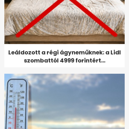
Leáldozott a régi ágyneműknek: a Lidl
szombattól 4999 forintért...