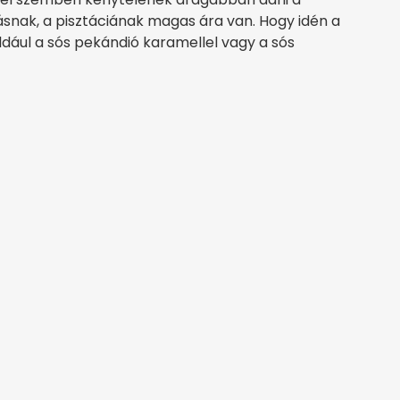
jásnak, a pisztáciának magas ára van. Hogy idén a
ldául a sós pekándió karamellel vagy a sós