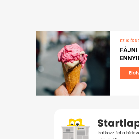
EZ IS ÉRD
FÁJNI
ENNYI
Elo
Iratkozz fel a hírl