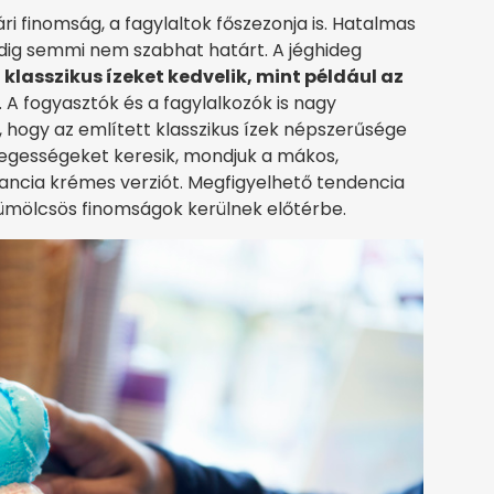
yári finomság, a fagylaltok főszezonja is. Hatalmas
edig semmi nem szabhat határt. A jéghideg
 klasszikus ízeket kedvelik, mint például az
. A fogyasztók és a fagylalkozók is nagy
 hogy az említett klasszikus ízek népszerűsége
nlegességeket keresik, mondjuk a mákos,
ncia krémes verziót. Megfigyelhető tendencia
gyümölcsös finomságok kerülnek előtérbe.