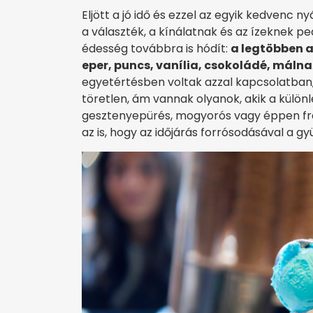
Eljött a jó idő és ezzel az egyik kedvenc n
a választék, a kínálatnak és az ízeknek p
édesség továbbra is hódít:
a legtöbben a
eper, puncs, vanília, csokoládé, málna
egyetértésben voltak azzal kapcsolatban,
töretlen, ám vannak olyanok, akik a külö
gesztenyepürés, mogyorós vagy éppen fra
az is, hogy az időjárás forrósodásával a 