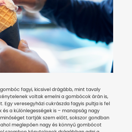
gombóc fagyi, kicsivel drágább, mint tavaly
 kénytelenek voltak emelni a gombócok árán is,
. Egy veresegyházi cukrászda fagyis pultja is fel
ek és a különlegességek is – manapság nagy
a minőséget tartják szem előtt, sokszor gondban
k, ahol meglepően nagy és könnyű gombócot
zel szemben kénytelenek drágábban adni a