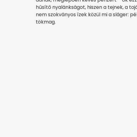
hűsítő nyalánkságot, hiszen a tejnek, a to
nem szokványos ízek közül mi a sláger: pé
tökmag.