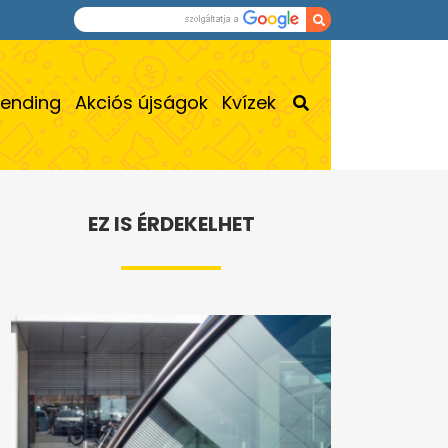
rending
Akciós újságok
Kvízek
EZ IS ÉRDEKELHET