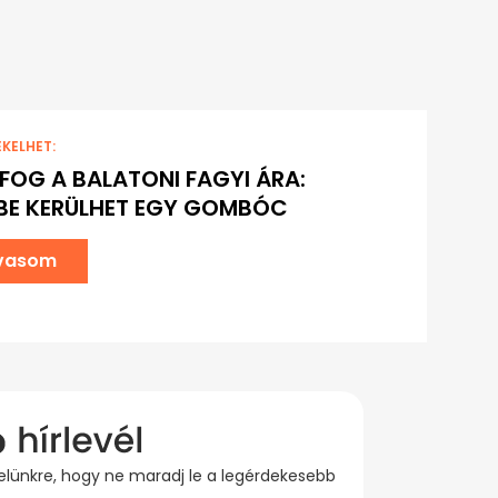
EKELHET:
 FOG A BALATONI FAGYI ÁRA:
BE KERÜLHET EGY GOMBÓC
lvasom
evelünkre, hogy ne maradj le a legérdekesebb