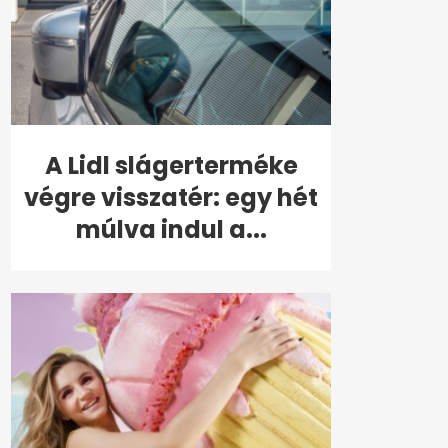
A Lidl slágerterméke
végre visszatér: egy hét
múlva indul a...