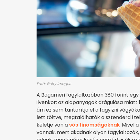
Fotó: Getty Images
A Bagaméri fagylaltozóban 380 forint egy 
ilyenkor: az alapanyagok drágulása miatt
ám ez sem tántorítja el a fagyizni vágyókat
lett töltve, megtalálhatók a sztenderd íz
keletje van a
sós finomságoknak
. Mivel 
vannak, mert akadnak olyan fagylaltozó
adnak, meglepően kevés pénzért – ők ez