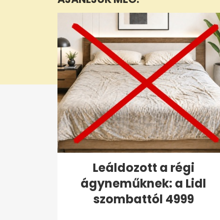
seconds
Volume
0%
Leáldozott a régi
ágyneműknek: a Lidl
szombattól 4999
forintért...