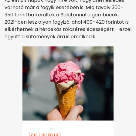
Az elmúlt napok nagy híre volt, hogy áremelkedés
várható már a fagyik esetében is. Míg tavaly 300–
350 forintba kerültek a Balatonnál a gombócok,
2021-ben lesz olyan fagyizó, ahol 400–420 forintot is
elkérhetnek a hétdekás tölcséres édességért – ezzel
együtt a sütemények ára is emelkedik.
EZ IS ÉRDEKELHET: