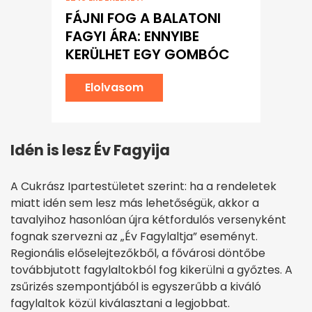
FÁJNI FOG A BALATONI
FAGYI ÁRA: ENNYIBE
KERÜLHET EGY GOMBÓC
Elolvasom
Idén is lesz Év Fagyija
A Cukrász Ipartestületet szerint: ha a rendeletek
miatt idén sem lesz más lehetőségük, akkor a
tavalyihoz hasonlóan újra kétfordulós versenyként
fognak szervezni az „Év Fagylaltja” eseményt.
Regionális előselejtezőkből, a fővárosi döntőbe
továbbjutott fagylaltokból fog kikerülni a győztes. A
zsűrizés szempontjából is egyszerűbb a kiváló
fagylaltok közül kiválasztani a legjobbat.