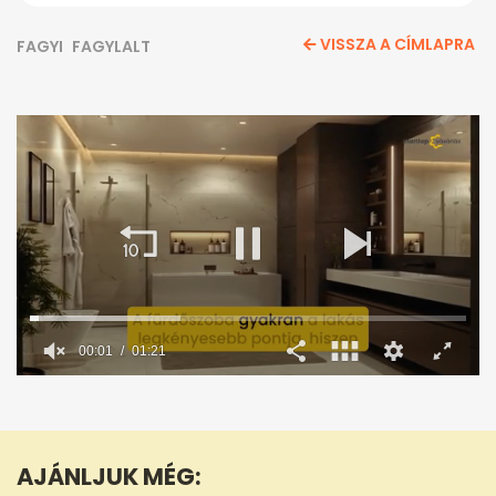
VISSZA A CÍMLAPRA
FAGYI
FAGYLALT
00:02
01:21
0
seconds
of
1
minute,
AJÁNLJUK MÉG:
21
seconds