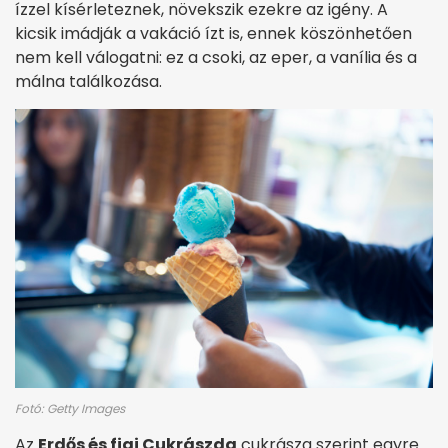
ízzel kísérleteznek, növekszik ezekre az igény. A
kicsik imádják a vakáció ízt is, ennek köszönhetően
nem kell válogatni: ez a csoki, az eper, a vanília és a
málna találkozása.
Fotó: Getty Images
Az
Erdős és fiai Cukrászda
cukrásza szerint egyre