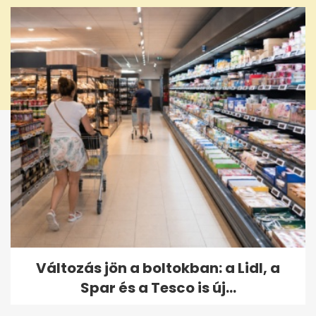
Változás jön a boltokban: a Lidl, a
Spar és a Tesco is új...