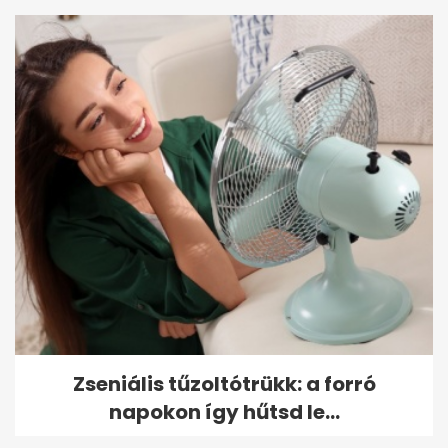
Zseniális tűzoltótrükk: a forró
napokon így hűtsd le...