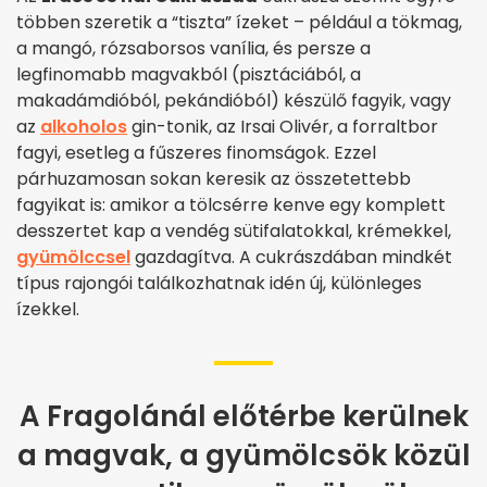
többen szeretik a “tiszta” ízeket – például a tökmag,
a mangó, rózsaborsos vanília, és persze a
legfinomabb magvakból (pisztáciából, a
makadámdióból, pekándióból) készülő fagyik, vagy
az
alkoholos
gin-tonik, az Irsai Olivér, a forraltbor
fagyi, esetleg a fűszeres finomságok. Ezzel
párhuzamosan sokan keresik az összetettebb
fagyikat is: amikor a tölcsérre kenve egy komplett
desszertet kap a vendég sütifalatokkal, krémekkel,
gyümölccsel
gazdagítva. A cukrászdában mindkét
típus rajongói találkozhatnak idén új, különleges
ízekkel.
A Fragolánál előtérbe kerülnek
a magvak, a gyümölcsök közül