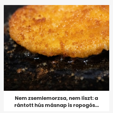
Nem zsemlemorzsa, nem liszt: a
rántott hús másnap is ropogós...