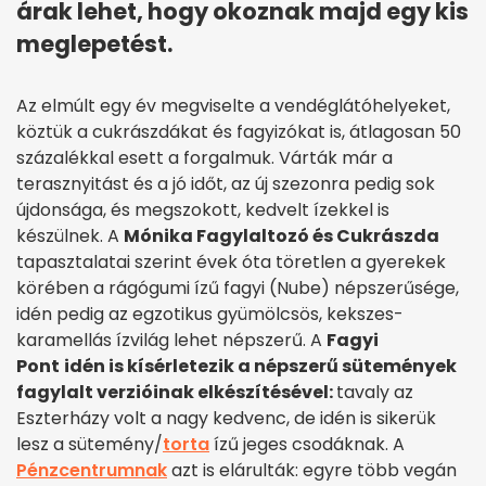
árak lehet, hogy okoznak majd egy kis
meglepetést.
Az elmúlt egy év megviselte a vendéglátóhelyeket,
köztük a cukrászdákat és fagyizókat is, átlagosan 50
százalékkal esett a forgalmuk. Várták már a
terasznyitást és a jó időt, az új szezonra pedig sok
újdonsága, és megszokott, kedvelt ízekkel is
készülnek. A
Mónika Fagylaltozó és Cukrászda
tapasztalatai szerint évek óta töretlen a gyerekek
körében a rágógumi ízű fagyi (Nube) népszerűsége,
idén pedig
az egzotikus gyümölcsös, kekszes-
karamellás ízvilág lehet népszerű.
A
Fagyi
Pont
idén is kísérletezik a népszerű sütemények
fagylalt verzióinak elkészítésével:
tavaly az
Eszterházy volt a nagy kedvenc, de idén is sikerük
lesz a sütemény/
torta
ízű jeges csodáknak. A
Pénzcentrumnak
azt is elárulták: egyre több vegán