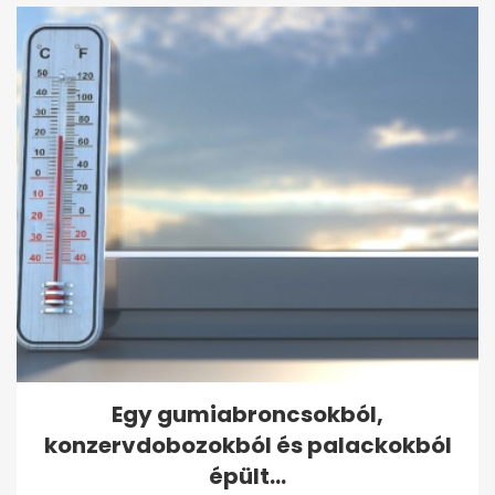
Egy gumiabroncsokból,
konzervdobozokból és palackokból
épült...