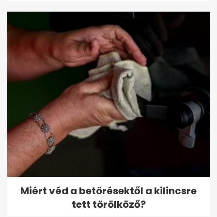
Miért véd a betörésektől a kilincsre
tett törölköző?