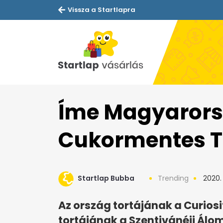
Vissza a Startlapra
Íme Magyarorsz
Cukormentes T
Startlap Bubba
Trending
2020.
Az ország tortájának a Curios
tortájának a Szentivánéji Ál