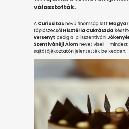
választották.
A
Curiositas
nevű finomság lett
Magyaro
tápiószecsői
Hisztéria Cukrászda
készít
versenyt
pedig a pilisszentiváni
Jókenyér
Szentivánéji Álom
nevet viseli – mindez
sajtótájékoztatón jelentették be kedden.