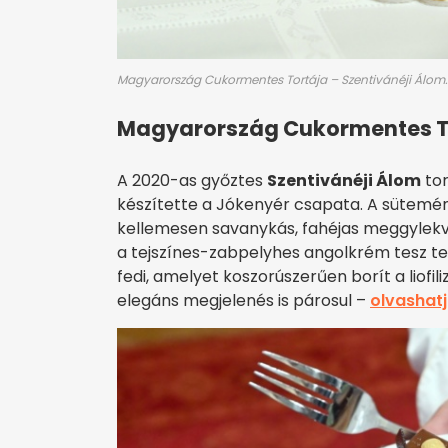
Magyarország Cukormentes Tortája – Szentivánéji Álom. F
Magyarország Cukormentes T
A 2020-as győztes
Szentivánéji Álom
to
készítette a Jókenyér csapata. A sütemén
kellemesen savanykás, fahéjas meggylek
a tejszínes-zabpelyhes angolkrém tesz te
fedi, amelyet koszorúszerűen borít a liofil
elegáns megjelenés is párosul –
olvashat