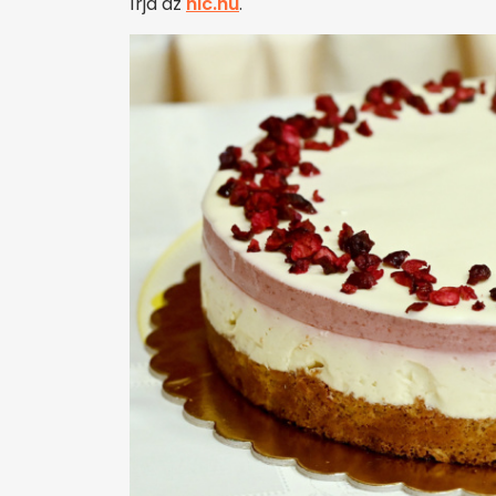
írja az
nlc.hu
.