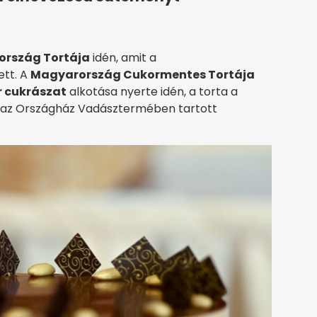
rszág Tortája
idén, amit a
ett. A
Magyarország Cukormentes Tortája
 cukrászat
alkotása nyerte idén, a torta a
t az Országház Vadásztermében tartott