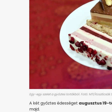
Egy-egy szelet a győztes tortákból. Fotó: MTI/Koszticsák S
A két győztes édességet
augusztus 19-t
majd.