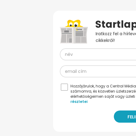
Iratkozz fel a hírl
cikkekről!
Hozzájárulok, hogy a Central Médiacs
számomra, és közvetlen üzletszerz
elérhetőségeimen saját vagy üzleti 
részletei