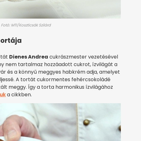
otó: MTI/Koszticsák Szilárd
ortája
rtát
Dienes Andrea
cukrászmester vezetésével
y nem tartalmaz hozzáadott cukrot, ízvilágát a
vár és a könnyű meggyes habkrém adja, amelyet
ljessé. A tortát cukormentes fehércsokoládé
izált meggy. Így a torta harmonikus ízvilágához
juk
a cikkben.