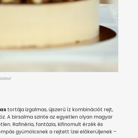
zilárd
tas
tortája izgalmas, újszerű íz kombinációt rejt,
öz. A birsalma szinte az egyetlen olyan magyar
en. Rafinéria, fantázia, kifinomult érzék és
mpás gyümölcsnek a rejtett ízei előkerüljenek –