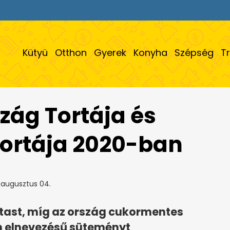
Kütyü
Otthon
Gyerek
Konyha
Szépség
T
ág Tortája és
ortája 2020-ban
 augusztus 04.
itast, míg az ország cukormentes
om elnevezésű süteményt