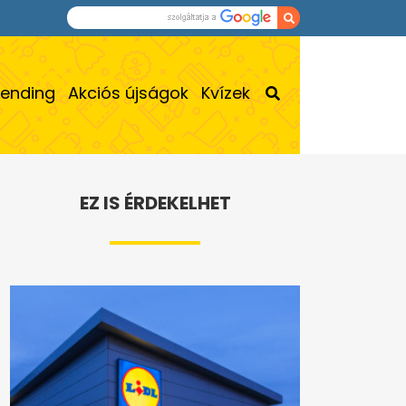
rending
Akciós újságok
Kvízek
EZ IS ÉRDEKELHET