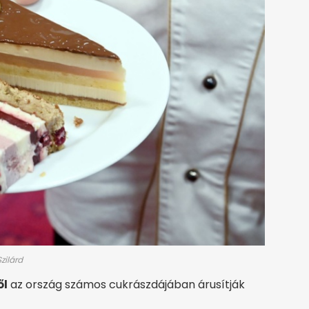
zilárd
ől
az ország számos cukrászdájában árusítják