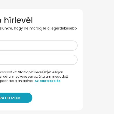
evelünkre, hogy ne maradj le a legérdekesebb
oport Zrt. Startlap hírlevel(ek)et küldjön
ési céllal megkeressen az általam megadott
partnerei ajánlatával.
Az adatkezelés