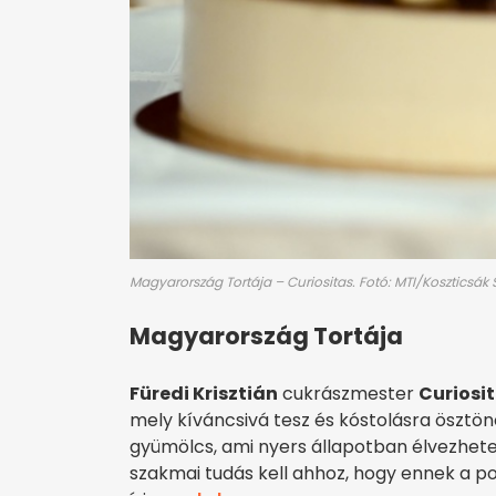
Magyarország Tortája – Curiositas. Fotó: MTI/Koszticsák S
Magyarország Tortája
Füredi Krisztián
cukrászmester
Curiosi
mely kíváncsivá tesz és kóstolásra ösztön
gyümölcs, ami nyers állapotban élvezhetetl
szakmai tudás kell ahhoz, hogy ennek a po