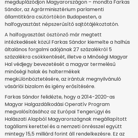
megduplázódjon Magyarországon – mondta Farkas
Sándor, az Agrárminisztérium parlamenti
államtitkára csütörtökön Budapesten, a
halfogyasztást népszerűsítő sajtótájékoztatón.
A halfogyasztást ösztönző már megtett
intézkedések közül Farkas Sándor kiemelte a halhús
általános forgalmi adójának 27 százalékról 5
százalékra csökkentését, illetve a Minőségi Magyar
Hal védjegy bevezetését a magyar termelésű
minőségi halak és haltermékek
megkülönböztetésére, az irántuk megnyilvánuló
vásárlói bizalom és igény erősítésére.
Farkas Sándor felidézte, hogy a 2014-2020-as
Magyar Halgazdálkodási Operatív Program
megvalósításához az Európai Tengerügyi és
Halászati Alapból Magyarországnak megállapított
tagállami kerettel és a nemzeti önrésszel együtt
mintegy 15,5 milliárd forint áll rendelkezésre. Ez az