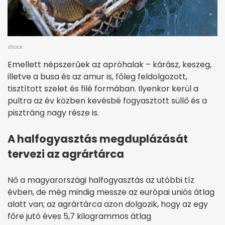
iStock
Emellett népszerűek az apróhalak – kárász, keszeg,
illetve a busa és az amur is, főleg feldolgozott,
tisztított szelet és filé formában. Ilyenkor kerül a
pultra az év közben kevésbé fogyasztott süllő és a
pisztráng nagy része is.
A halfogyasztás megduplázását
tervezi az agrártárca
Nő a magyarországi halfogyasztás az utóbbi tíz
évben, de még mindig messze az európai uniós átlag
alatt van; az agrártárca azon dolgozik, hogy az egy
főre jutó éves 5,7 kilogrammos átlag