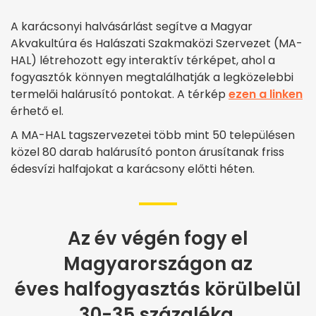
A karácsonyi halvásárlást segítve a Magyar
Akvakultúra és Halászati Szakmaközi Szervezet (MA-
HAL) létrehozott egy interaktív térképet, ahol a
fogyasztók könnyen megtalálhatják a legközelebbi
termelői halárusító pontokat. A térkép
ezen a linken
érhető el.
A MA-HAL tagszervezetei több mint 50 településen
közel 80 darab halárusító ponton árusítanak friss
édesvízi halfajokat a karácsony előtti héten.
Az év végén fogy el
Magyarországon az
éves halfogyasztás körülbelül
30-35 százaléka.