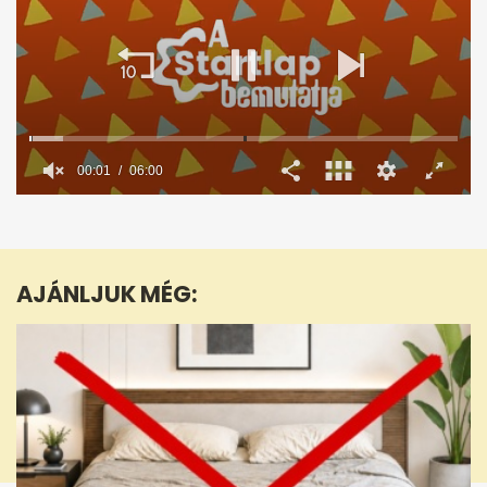
00:02
06:00
0
seconds
of
6
minutes,
AJÁNLJUK MÉG:
0