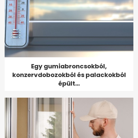
Egy gumiabroncsokból,
konzervdobozokból és palackokból
épült...