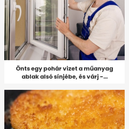
Önts egy pohár vizet a műanyag
ablak alsó sínjébe, és várj -...