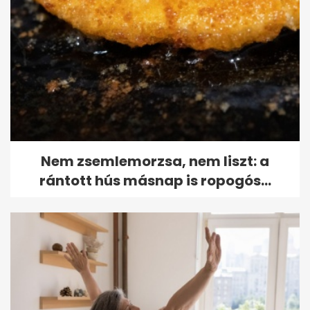
Nem zsemlemorzsa, nem liszt: a
rántott hús másnap is ropogós...