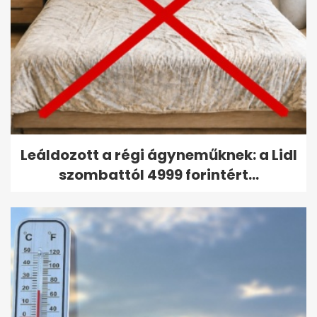
Leáldozott a régi ágyneműknek: a Lidl
szombattól 4999 forintért...