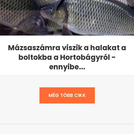
Mázsaszámra viszik a halakat a
boltokba a Hortobágyról -
ennyibe...
MÉG TÖBB CIKK