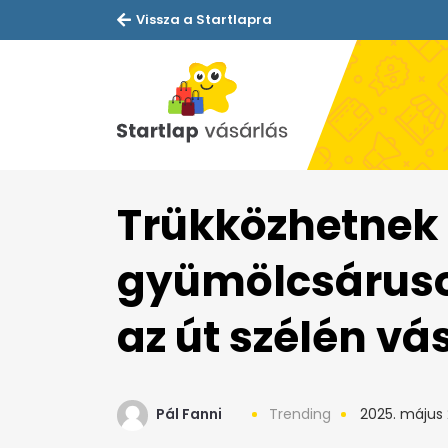
Vissza a Startlapra
Trükközhetnek
gyümölcsárusok:
az út szélén vá
Pál Fanni
Trending
2025. május 