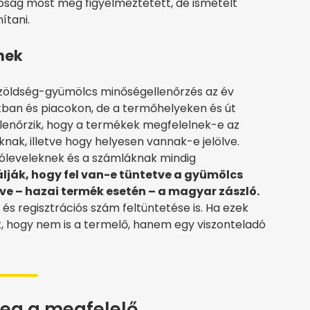
óság most még figyelmeztetett, de ismételt
ítani.
nek
 zöldség-gyümölcs minőségellenőrzés az év
kban és piacokon, de a termőhelyeken és út
ellenőrzik, hogy a termékek megfelelnek-e az
nak, illetve hogy helyesen vannak-e jelölve.
tóleveleknek és a számláknak mindig
álják, hogy fel van-e tüntetve a gyümölcs
tve – hazai termék esetén – a magyar zászló.
s regisztrációs szám feltüntetése is. Ha ezek
t, hogy nem is a termelő, hanem egy viszonteladó
eg a megfelelő