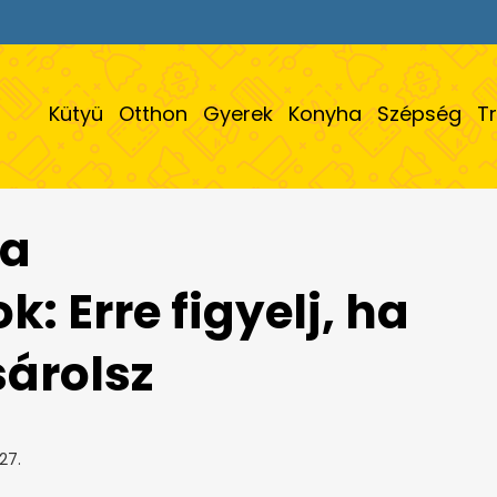
Kütyü
Otthon
Gyerek
Konyha
Szépség
T
 a
 Erre figyelj, ha
sárolsz
27.