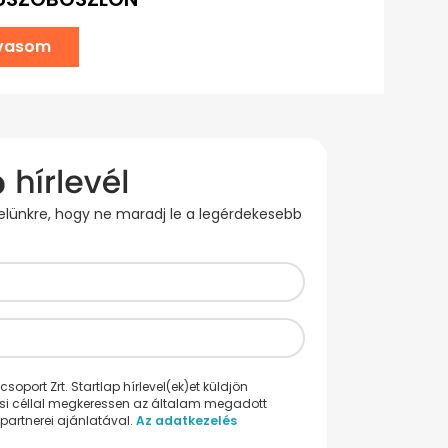
lvasom
evelünkre, hogy ne maradj le a legérdekesebb
oport Zrt. Startlap hírlevel(ek)et küldjön
ési céllal megkeressen az általam megadott
partnerei ajánlatával.
Az adatkezelés