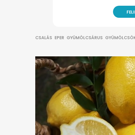
CSALÁS
EPER
GYÜMÖLCSÁRUS
GYÜMÖLCSÖ