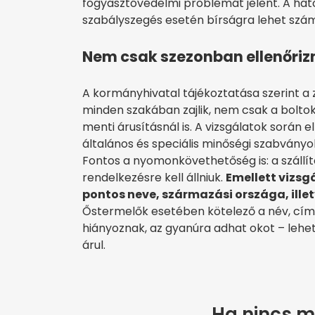
fogyasztóvédelmi problémát jelent. A hat
szabályszegés esetén bírságra lehet szám
Nem csak szezonban ellenőriz
A kormányhivatal tájékoztatása szerint a
minden szakában zajlik, nem csak a bolto
menti árusításnál is. A vizsgálatok során 
általános és speciális minőségi szabványok
Fontos a nyomonkövethetőség is: a szállí
rendelkezésre kell állniuk.
Emellett vizsg
pontos neve, származási országa, ille
Őstermelők esetében kötelező a név, cím é
hiányoznak, az gyanúra adhat okot – lehe
árul.
Ha nincs m