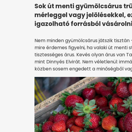
Sok út menti gyümölcsárus trü
mérleggel vagy jelölésekkel, 
igazolható forrásból vásárolni
Nem minden gyümölcsárus játszik tisztán 
mire érdemes figyelni, ha valaki út menti 
tisztességes árus. Kevés olyan árus van T
mint Dinnyés Elvirát. Nem véletlenül: immá
közben sosem engedett a minőségből vag