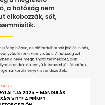
ó, a hatóság nem
ut elkobozzák, sőt,
semmisítik.
őség hiánya, de előfordulhatnak jelölési hibák,
övényvédőszer-szennyezés is. A hatóság azt
nyben a helyi, megbízható termelőket, akik
lyen standokat könnyű felismerni: jól láthatóak
higiéniai körülmények is rendezettek.
EKELHET:
GYLALTJA 2025 – MANDULÁS
SÁG VITTE A PRÍMET
ÚSZOBOSZLÓN