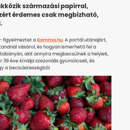
kközik származási papírral,
ezért érdemes csak megbízható,
.
– figyelmeztet a
Kemma.hu
. A portál utánajárt,
standnál vásárol, és hogyan ismerhető fel a
atabányán, akit annyira megbecsülnek a helyiek,
r 39 éve kínálja szezonális gyümölcseit, és
y a becsületességből.