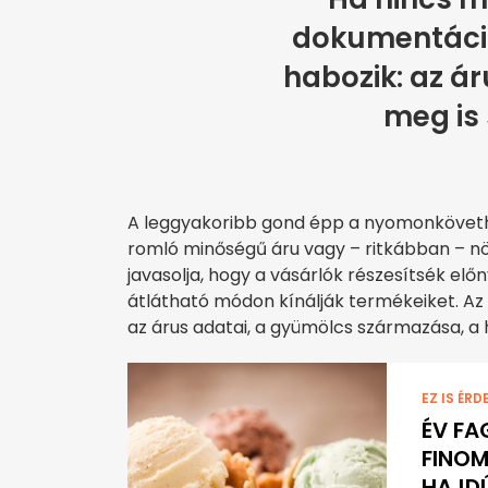
dokumentáci
habozik: az ár
meg is 
A leggyakoribb gond épp a nyomonkövethet
romló minőségű áru vagy – ritkábban – n
javasolja, hogy a vásárlók részesítsék elő
átlátható módon kínálják termékeiket. Az i
az árus adatai, a gyümölcs származása, a 
EZ IS ÉRD
ÉV FA
FINOM
HAJD