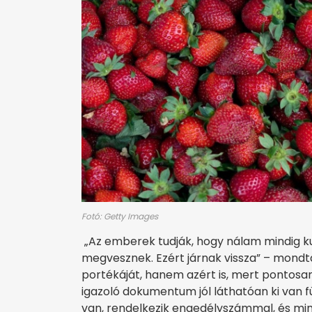
Fotó: Getty Images
„Az emberek tudják, hogy nálam mindig kul
megvesznek. Ezért járnak vissza” – mondta 
portékáját, hanem azért is, mert pontosan
igazoló dokumentum jól láthatóan ki van f
van, rendelkezik engedélyszámmal, és mind