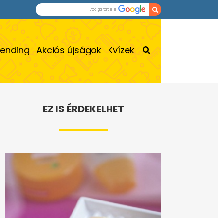
rending
Akciós újságok
Kvízek
EZ IS ÉRDEKELHET