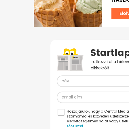
Elo
Iratkozz fel a hírl
cikkekről!
Hozzájárulok, hogy a Central Médiacs
számomra, és közvetlen üzletszerz
elérhetőségeimen saját vagy üzleti 
részletei