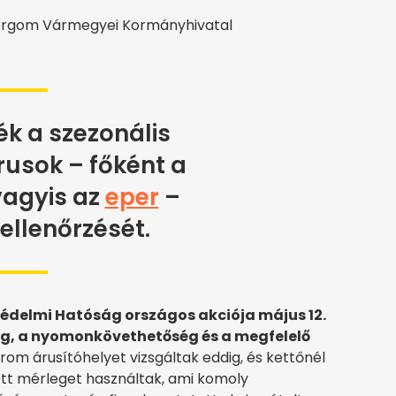
rgom Vármegyei Kormányhivatal
k a szezonális
usok – főként a
agyis az
eper
–
 ellenőrzését.
édelmi Hatóság országos akciója május 12.
nőség, a nyomonkövethetőség és a megfelelő
m árusítóhelyet vizsgáltak eddig, és kettőnél
ett mérleget használtak, ami komoly