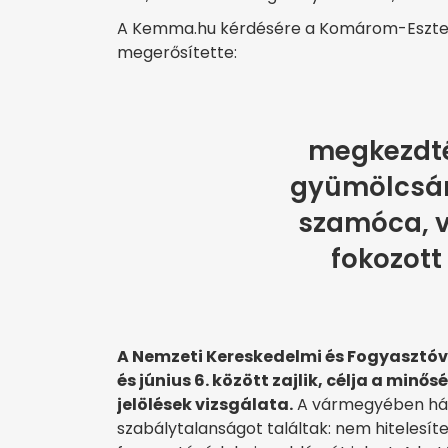
A Kemma.hu kérdésére a Komárom-Eszte
megerősítette:
megkezdté
gyümölcsár
szamóca, v
fokozott
A Nemzeti Kereskedelmi és Fogyasztóv
és június 6. között zajlik, célja a mi
jelölések vizsgálata.
A vármegyében háro
szabálytalanságot találtak: nem hitelesít