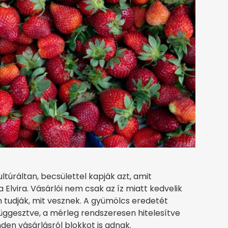
túráltan, becsülettel kapják azt, amit
Elvira. Vásárlói nem csak az íz miatt kedvelik
 tudják, mit vesznek. A gyümölcs eredetét
üggesztve, a mérleg rendszeresen hitelesítve
en vásárlásról blokkot is adnak.