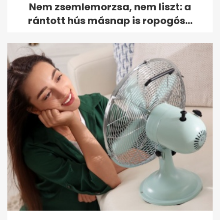
Nem zsemlemorzsa, nem liszt: a
rántott hús másnap is ropogós...