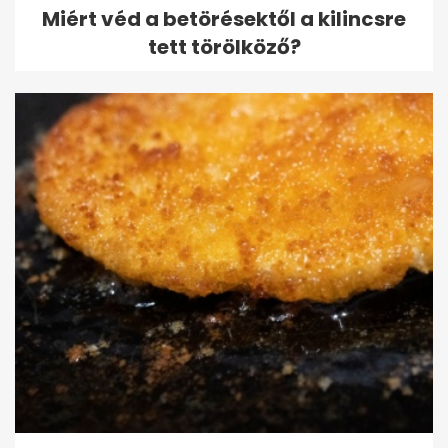
Miért véd a betörésektől a kilincsre
tett törölköző?