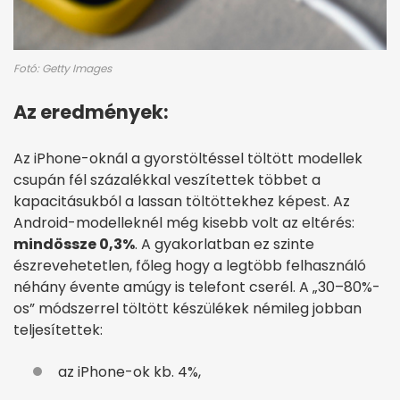
Fotó: Getty Images
Az eredmények:
Az iPhone-oknál a gyorstöltéssel töltött modellek
csupán fél százalékkal veszítettek többet a
kapacitásukból a lassan töltöttekhez képest. Az
Android-modelleknél még kisebb volt az eltérés:
mindössze 0,3%
. A gyakorlatban ez szinte
észrevehetetlen, főleg hogy a legtöbb felhasználó
néhány évente amúgy is telefont cserél. A „30–80%-
os” módszerrel töltött készülékek némileg jobban
teljesítettek:
az iPhone-ok kb. 4%,