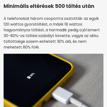
Minimális eltérések 500 töltés után
A telefonokat három csoportra osztották: az egyik
120 wattos gyorstöltést, a másik 18 wattos
hagyományos töltést, a harmadik pedig a jól ismert
30–80%-os töltési szabályt követte, vagyis az akku
töltöttsége sosem eshetett 30% alá, és nem
mehetett 80% fölé.