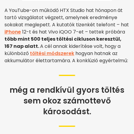
A YouTube-on működő HTX Studio hat hónapon át
tartó vizsgálatot végzett, amelynek eredménye
sokakat meglepett. A kutatók tizenkét telefont – hat
iPhone
12-t és hat Vivo iQOO 7-et – tettek próbára
több mint 500 teljes töltési cikluson keresztül,
167 nap alatt.
A cél annak kiderítése volt, hogy a
különböző
töltési módszerek
hogyan hatnak az
akkumulátor élettartamára. A konklúzió egyértelmű:
még a rendkívül gyors töltés
sem okoz számottevő
károsodást.