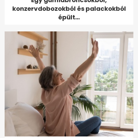
Egy gumiabroncsokból,
konzervdobozokból és palackokból
épült...