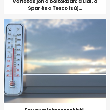
Változás jön a boltokban: a Lidl, a
Spar és a Tesco is új...