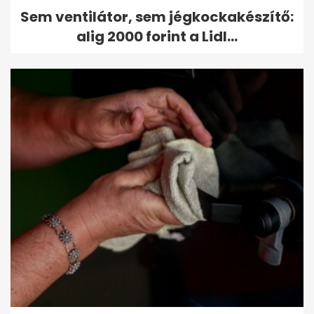
Sem ventilátor, sem jégkockakészítő:
alig 2000 forint a Lidl...