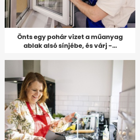
Önts egy pohár vizet a műanyag
ablak alsó sínjébe, és várj -...