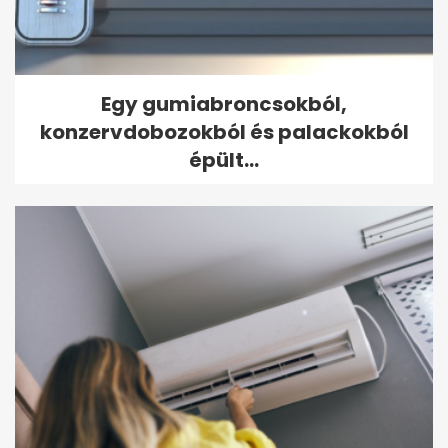
Egy gumiabroncsokból,
konzervdobozokból és palackokból
épült...