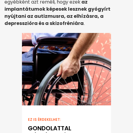
egyébként azt reméli, hogy ezek
az
implantátumok képesek lesznek gyógyírt
nyújtani az autizmusra, az elhízásra, a
depresszióra és a skizofréniára
.
EZ IS ÉRDEKELHET:
GONDOLATTAL