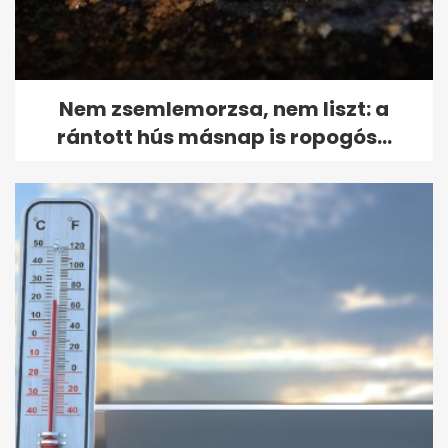
Nem zsemlemorzsa, nem liszt: a
rántott hús másnap is ropogós...