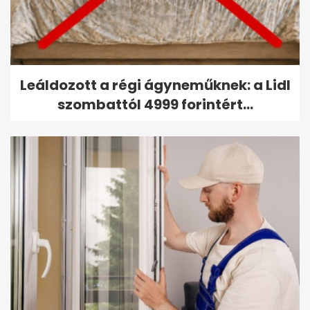
Leáldozott a régi ágyneműknek: a Lidl
szombattól 4999 forintért...