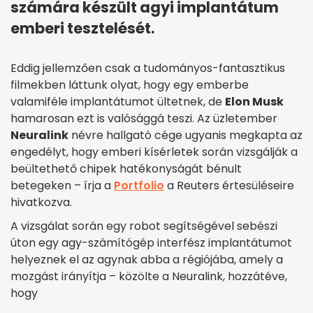
számára készült agyi implantátum
emberi tesztelését.
Eddig jellemzően csak a tudományos-fantasztikus
filmekben láttunk olyat, hogy egy emberbe
valamiféle implantátumot ültetnek, de
Elon Musk
hamarosan ezt is valósággá teszi. Az üzletember
Neuralink
névre hallgató cége ugyanis megkapta az
engedélyt, hogy emberi kísérletek során vizsgálják a
beültethető chipek hatékonyságát bénult
betegeken – írja a
Portfolio
a Reuters értesüléseire
hivatkozva.
A vizsgálat során egy robot segítségével sebészi
úton egy agy-számítógép interfész implantátumot
helyeznek el az agynak abba a régiójába, amely a
mozgást irányítja – közölte a Neuralink, hozzátéve,
hogy