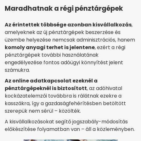
Maradhatnak a régi pénztárgépek
Az érintettek többsége azonban kisvállalkozás
,
amelyeknek az új pénztárgépek beszerzése és
üzembe helyezése nemcsak adminisztrációs, hanem
komoly anyagi terhet is jelentene
, ezért a régi
pénztárgépek további használatának
engedélyezése fontos adóügyi könnyítést jelent
számukra.
Az online adatkapcsolat ezeknél a
pénztárgépeknél is biztosított
, az adóhivatal
kockázatelemzői továbbra is rálátnak ezekre a
kasszákra, így a gazdaságfehérítésben betöltött
szerepük nem sérül – közölték.
A kisvállalkozásokat segítő jogszabály-módosítás
előkészítése folyamatban van – áll a közleményben.