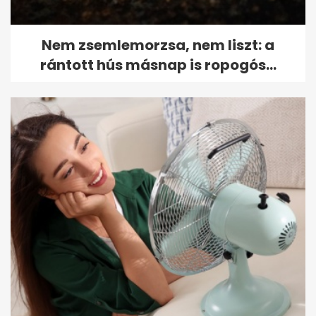
Nem zsemlemorzsa, nem liszt: a
rántott hús másnap is ropogós...