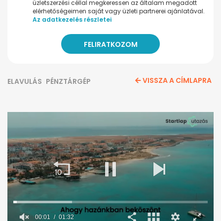
üzletszerzési céllal megkeressen az általam megadott
elérhetőségeimen saját vagy üzleti partnerei ajánlatával.
Az adatkezelés részletei
VISSZA A CÍMLAPRA
ELAVULÁS
PÉNZTÁRGÉP
00:02
01:32