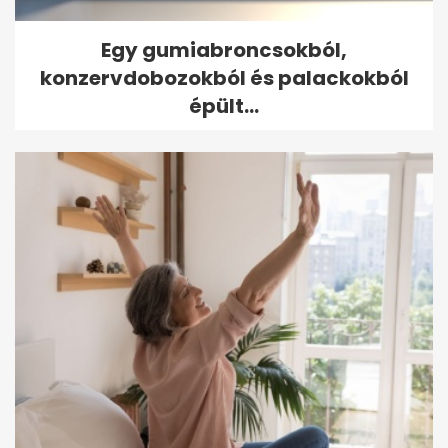
Egy gumiabroncsokból,
konzervdobozokból és palackokból
épült...