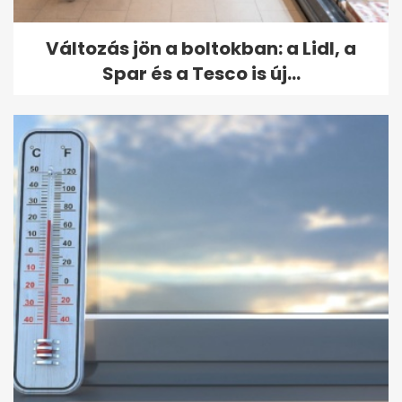
Változás jön a boltokban: a Lidl, a
Spar és a Tesco is új...