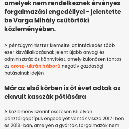
amelyek nem rendelkeznek érvényes
forgalmazási engedéllyel - jelentette
be Varga Mihály csütörtöki
közleményében.
A pénzügyminiszter kiemelte: az intézkedés több
ezer kisvállalkozásnak jelent újabb anyagi és
adminisztrációs könnyítést, amely különösen fontos
az
orosz-ukrán háború
negatív gazdasági
hatásainak idején.
Már az első körben is öt évet adtak az
elavult kasszák pótlására
A közlemény szerint összesen 86 olyan
pénztárgéptípus engedélyét vonták vissza 2017-ben
és 2018-ban, amelyen a gyártók, forgalmazók nem