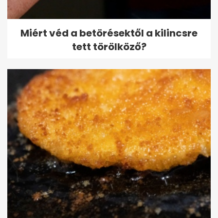
Miért véd a betörésektől a kilincsre
tett törölköző?