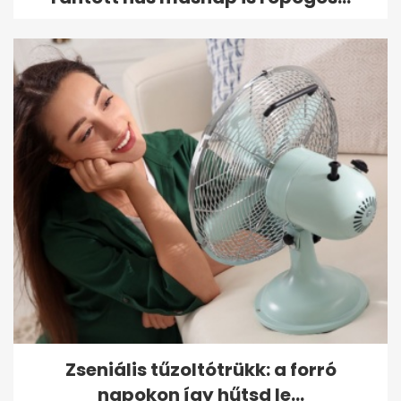
Zseniális tűzoltótrükk: a forró
napokon így hűtsd le...