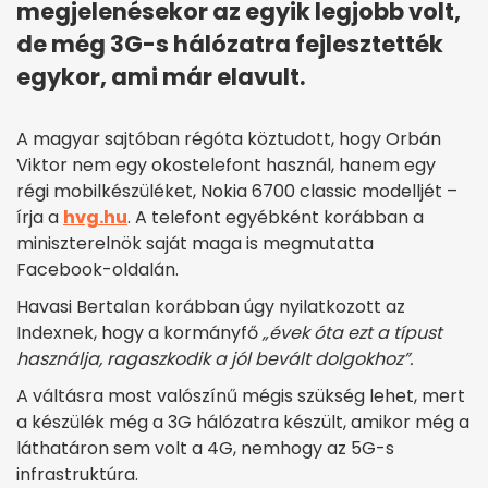
megjelenésekor az egyik legjobb volt,
de még 3G-s hálózatra fejlesztették
egykor, ami már elavult.
A magyar sajtóban régóta köztudott, hogy Orbán
Viktor nem egy okostelefont használ, hanem egy
régi mobilkészüléket, Nokia 6700 classic modelljét –
írja a
hvg.hu
. A telefont egyébként korábban a
miniszterelnök saját maga is megmutatta
Facebook-oldalán.
Havasi Bertalan korábban úgy nyilatkozott az
Indexnek, hogy a kormányfő
„évek óta ezt a típust
használja, ragaszkodik a jól bevált dolgokhoz”.
A váltásra most valószínű mégis szükség lehet, mert
a készülék még a 3G hálózatra készült, amikor még a
láthatáron sem volt a 4G, nemhogy az 5G-s
infrastruktúra.