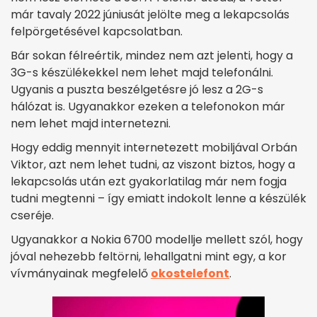
már tavaly 2022 júniusát jelölte meg a lekapcsolás
felpörgetésével kapcsolatban.
Bár sokan félreértik, mindez nem azt jelenti, hogy a
3G-s készülékekkel nem lehet majd telefonálni.
Ugyanis a puszta beszélgetésre jó lesz a 2G-s
hálózat is. Ugyanakkor ezeken a telefonokon már
nem lehet majd internetezni.
Hogy eddig mennyit internetezett mobiljával Orbán
Viktor, azt nem lehet tudni, az viszont biztos, hogy a
lekapcsolás után ezt gyakorlatilag már nem fogja
tudni megtenni – így emiatt indokolt lenne a készülék
cseréje.
Ugyanakkor a Nokia 6700 modellje mellett szól, hogy
jóval nehezebb feltörni, lehallgatni mint egy, a kor
vívmányainak megfelelő
okostelefont
.