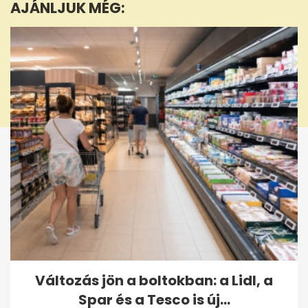
AJÁNLJUK MÉG:
Változás jön a boltokban: a Lidl, a
Spar és a Tesco is új...