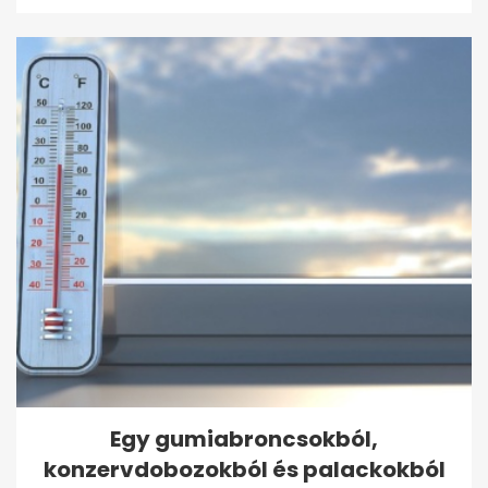
Egy gumiabroncsokból,
konzervdobozokból és palackokból