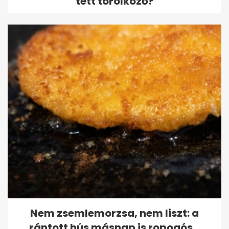
tett törölköző?
Nem zsemlemorzsa, nem liszt: a
rántott hús másnap is ropogós...