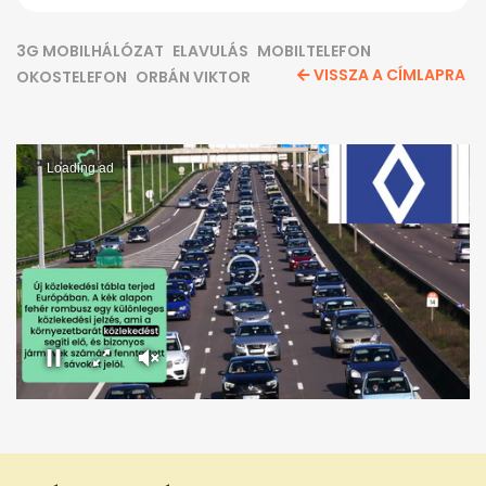
3G MOBILHÁLÓZAT
ELAVULÁS
MOBILTELEFON
VISSZA A CÍMLAPRA
OKOSTELEFON
ORBÁN VIKTOR
Loading ad
0
seconds
of
0
seconds