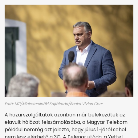
Fotó: MTI/Miniszterelnöki Sajtóiroda/Benko Vivien Cher
A hazai szolgáltatók azonban már belekezdtek az
elavult hálózat felszámolásába, a Magyar Telekom
például nemrég azt jelezte, hogy július 1-jétől sehol
nem lesz elérhető a 3G. A Telenor utóda, a Yettel