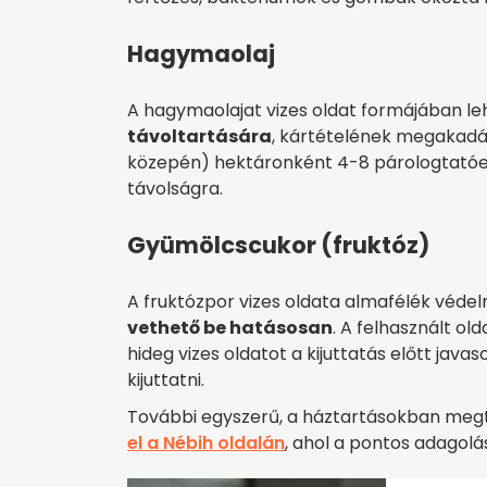
Hagymaolaj
A hagymaolajat vizes oldat formájában le
távoltartására
, kártételének megakadál
közepén) hektáronként 4-8 párologtatóed
távolságra.
Gyümölcscukor (fruktóz)
A fruktózpor vizes oldata almafélék védel
vethető be hatásosan
. A felhasznált old
hideg vizes oldatot a kijuttatás előtt javaso
kijuttatni.
További egyszerű, a háztartásokban megt
el a Nébih oldalán
, ahol a pontos adagolás