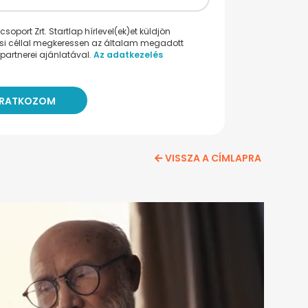
oport Zrt. Startlap hírlevel(ek)et küldjön
ési céllal megkeressen az általam megadott
partnerei ajánlatával.
Az adatkezelés
VISSZA A CÍMLAPRA