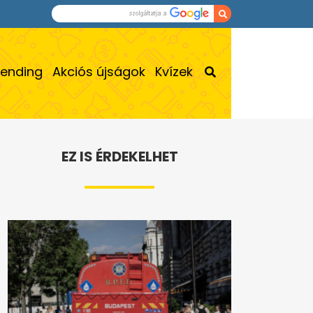
rending
Akciós újságok
Kvízek
EZ IS ÉRDEKELHET