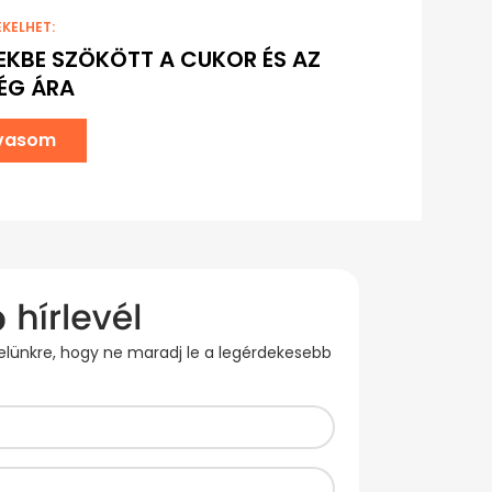
EKELHET:
EKBE SZÖKÖTT A CUKOR ÉS AZ
ÉG ÁRA
lvasom
evelünkre, hogy ne maradj le a legérdekesebb