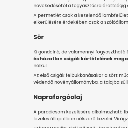
növekedésétől a fogyasztásra érettségig
A permetlét csak a kezelendő lombfelületre
elkerülésére érdekében csak a szőlőállomá
Sör
Ki gondolná, de valamennyi fogyasztható
és házatlan csigák kártételének me
nélkül.
Az első csigák felbukkanásakor a sört műan
védendő növényállományba, a talajba sül
Napraforgóolaj
A paradicsom kezelésére alkalmazható li
leveles állapotban célszerű kezelni. Virá