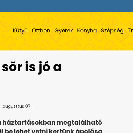
Kütyü
Otthon
Gyerek
Konyha
Szépség
T
sör is jó a
. augusztus 07.
e a háztartásokban megtalálható
 be lehet vetni kertünk ápolása