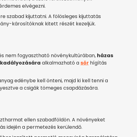
 érdemes elvégezni.
 szabad kijuttatni. A fölösleges kijuttatás
ny-károsítóknak kitett részét kezeljük.
 és nem fogyasztható növénykultúrában,
házas
gakadályozására
alkalmazható a
sör
hígítás
yag edénybe kell önteni, majd ki kell tenni a
lyesztve a csigák tömeges csapdázására.
sztharmat ellen szabadföldön. A növényeket
gzás idején a permetezés kerülendő.