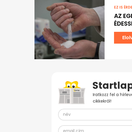
EZ IS ÉRD
AZ EG
ÉDESS
Elo
Iratkozz fel a hírl
cikkekről!