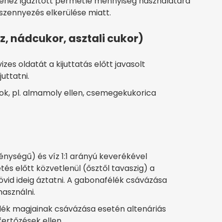
téhez igazított permetlé mennyiség használatára
szennyezés elkerülése miatt.
, nádcukor, asztali cukor)
zes oldatát a kijuttatás előtt javasolt
juttatni.
k, pl. almamoly ellen, csemegekukorica
nységű) és víz 1:1 arányú keverékével
etés előtt közvetlenül (ősztől tavaszig) a
övid ideig áztatni. A gabonafélék csávázása
használni.
élék magjainak csávázása esetén altenáriás
ertőzések ellen.