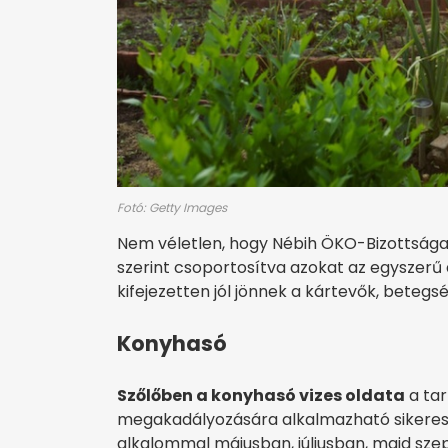
Fotó: Getty Images
Nem véletlen, hogy Nébih ÖKO-Bizottsága 
szerint csoportosítva azokat az egyszerű
kifejezetten jól jönnek a kártevők, betegs
Konyhasó
Szőlőben a konyhasó vizes oldata
a tar
megakadályozására alkalmazható sikeresen
alkalommal májusban, júliusban, majd sz