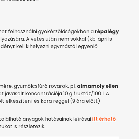
het felhasználni gyökérzöldségekben a
répalégy
yozására. A vetés után nem sokkal (kb. április
ényt kell kihelyezni egymástól egyenlő
mére, gyümölcsfúró rovarok, pl.
almamoly ellen
at javasolt koncentrációja 10 g fruktóz/100 l. A
lt elkészíteni, és kora reggel (9 óra előtt)
alálható anyagok hatásainak leírásai
itt érhető
ukat is részletezik.