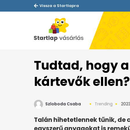
Vissza a Startlapra
Tudtad, hogy a 
kártevők ellen?
Szloboda Csaba
Trending
2023
Talán hihetetlennek tűnik, d
egyszerű anyagokat is remekül