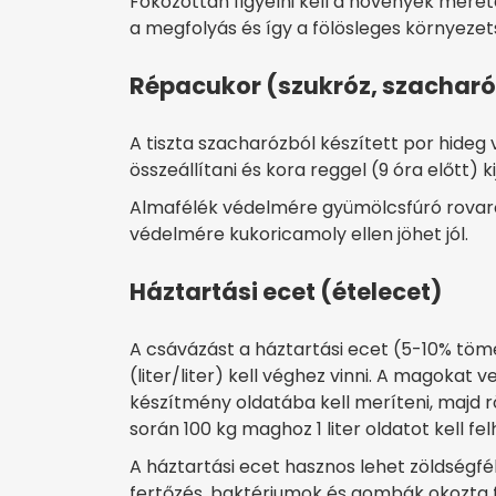
Fokozottan figyelni kell a növények mére
a megfolyás és így a fölösleges környezet
Répacukor (szukróz, szacharóz
A tiszta szacharózból készített por hideg vi
összeállítani és kora reggel (9 óra előtt) ki
Almafélék védelmére gyümölcsfúró rovaro
védelmére kukoricamoly ellen jöhet jól.
Háztartási ecet (ételecet)
A csávázást a háztartási ecet (5-10% tömé
(liter/liter) kell véghez vinni. A magokat v
készítmény oldatába kell meríteni, majd r
során 100 kg maghoz 1 liter oldatot kell fel
A háztartási ecet hasznos lehet zöldségf
fertőzés, baktériumok és gombák okozta f