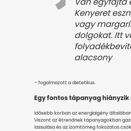
Van egyfajta
Kenyeret esz
vagy margarin
dolgokat. Itt 
folyadékbevit
alacsony
– fogalmazott a dietetikus.
Egy fontos tápanyag hiányzik 
Idősebb korban az energiaigény általában
Viszont az étrendnek tápanyagokban gazd
lassulása és az izomtömeg fokozatos csö