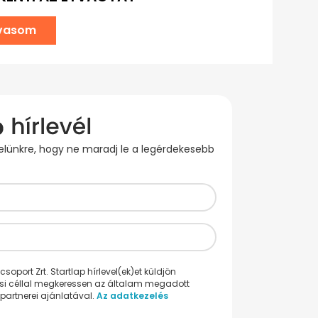
lvasom
evelünkre, hogy ne maradj le a legérdekesebb
oport Zrt. Startlap hírlevel(ek)et küldjön
ési céllal megkeressen az általam megadott
partnerei ajánlatával.
Az adatkezelés