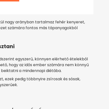
túl nagy arányban tartalmaz fehér kenyeret,
vezet számára fontos más tápanyagokból
sztani
ndszerint egyszerű, könnyen elérhető ételekből
rthető, hogy az idős ember számára nem könnyű
beiktatni a mindennapi diétába.
, ezek pedig többnyire zsírosak és sósak,
yszerűek.