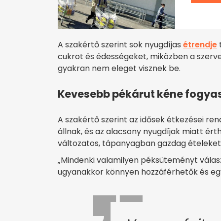
A szakértő szerint sok nyugdíjas
étrendje
cukrot és édességeket, miközben a szer
gyakran nem eleget visznek be.
Kevesebb pékárut kéne fogya
A szakértő szerint az idősek étkezései re
állnak, és az alacsony nyugdíjak miatt é
változatos, tápanyagban gazdag ételeket 
„Mindenki valamilyen péksüteményt választ
ugyanakkor könnyen hozzáférhetők és eg