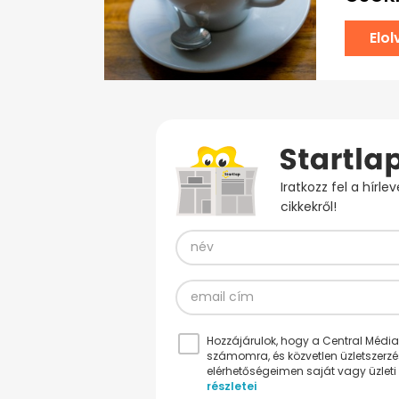
Elo
Iratkozz fel a hírl
cikkekről!
Hozzájárulok, hogy a Central Médiacs
számomra, és közvetlen üzletszerz
elérhetőségeimen saját vagy üzleti 
részletei