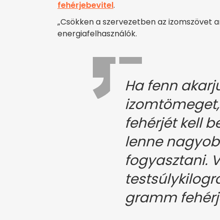
fehérjebevitel
.
„Csökken a szervezetben az izomszövet a
energiafelhasználók.
Ha fenn akarju
izomtömeget,
fehérjét kell b
lenne nagyob
fogyasztani. 
testsúlykilog
gramm fehérjé