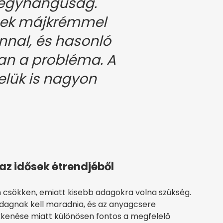
 egyhangúság.
nek májkrémmel
nal, és hasonló
van a probléma. A
elük is nagyon
az idősek étrendjéből
 csökken, emiatt kisebb adagokra volna szükség.
agnak kell maradnia, és az anyagcsere
kkenése miatt különösen fontos a megfelelő