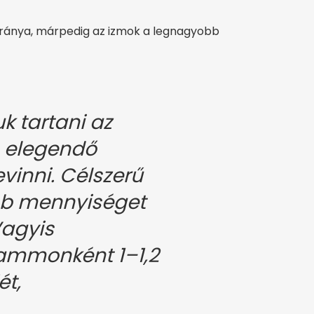
ránya, márpedig az izmok a legnagyobb
k tartani az
 elegendő
evinni. Célszerű
b mennyiséget
Vagyis
rammonként 1–1,2
t,