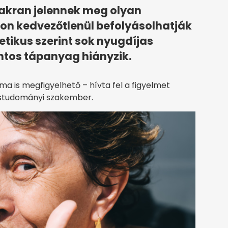
yakran jelennek meg olyan
on kedvezőtlenül befolyásolhatják
etikus szerint sok nyugdíjas
ntos tápanyag hiányzik.
ma is megfigyelhető – hívta fel a figyelmet
zástudományi szakember.