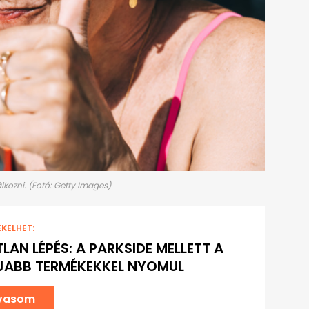
kozni. (Fotó: Getty Images)
EKELHET:
LAN LÉPÉS: A PARKSIDE MELLETT A
ÚJABB TERMÉKEKKEL NYOMUL
lvasom