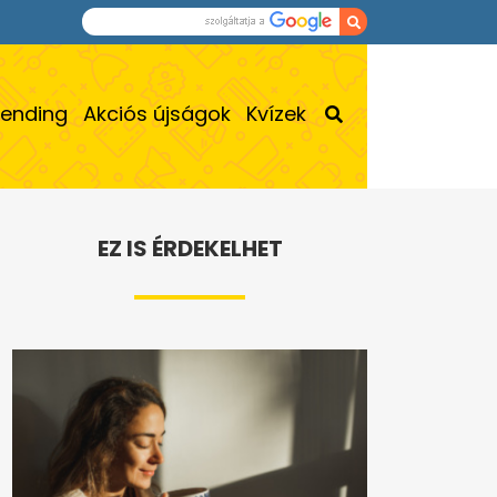
rending
Akciós újságok
Kvízek
EZ IS ÉRDEKELHET