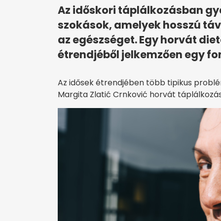
Az időskori táplálkozásban g
szokások, amelyek hosszú táv
az egészséget. Egy horvát diet
étrendjéből jelkemzően egy fo
Az idősek étrendjében több tipikus problé
Margita Zlatić Crnković horvát táplálko