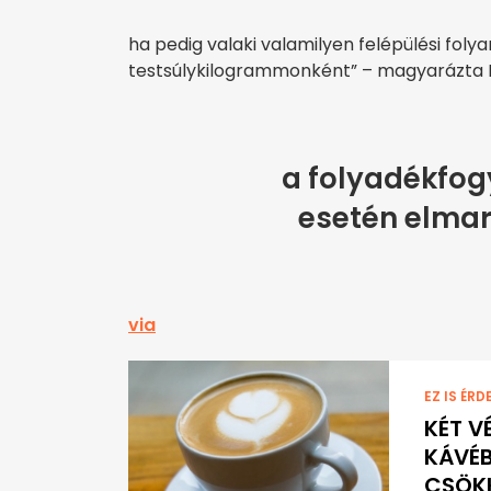
ha pedig valaki valamilyen felépülési fol
testsúlykilogrammonként” – magyarázta Ma
a folyadékfogy
esetén elmara
via
EZ IS ÉRD
KÉT V
KÁVÉB
CSÖKK