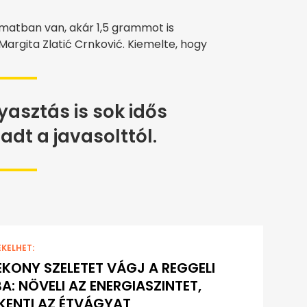
yamatban van, akár 1,5 grammot is
rgita Zlatić Crnković. Kiemelte, hogy
asztás is sok idős
dt a javasolttól.
EKELHET:
ÉKONY SZELETET VÁGJ A REGGELI
A: NÖVELI AZ ENERGIASZINTET,
ENTI AZ ÉTVÁGYAT