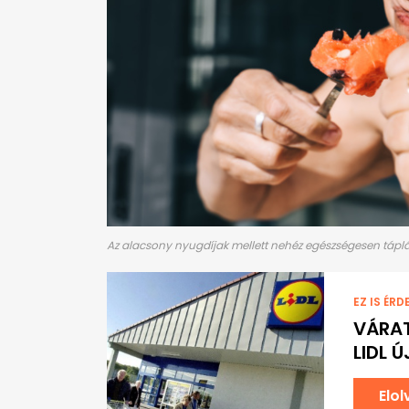
Az alacsony nyugdíjak mellett nehéz egészségesen táplál
EZ IS ÉRD
VÁRAT
LIDL 
Elo