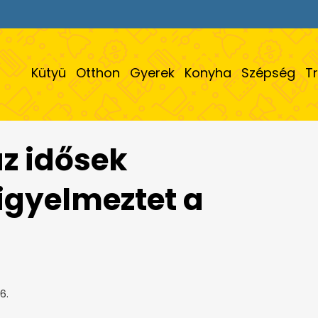
Kütyü
Otthon
Gyerek
Konyha
Szépség
T
az idősek
figyelmeztet a
6.