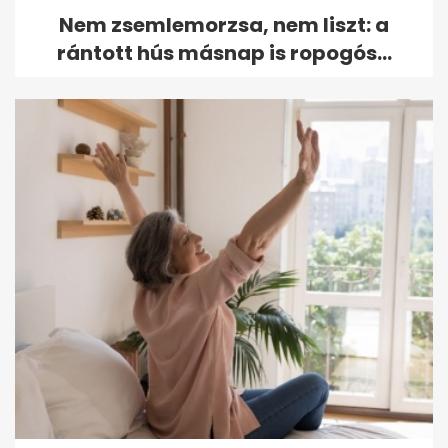
Nem zsemlemorzsa, nem liszt: a
rántott hús másnap is ropogós...