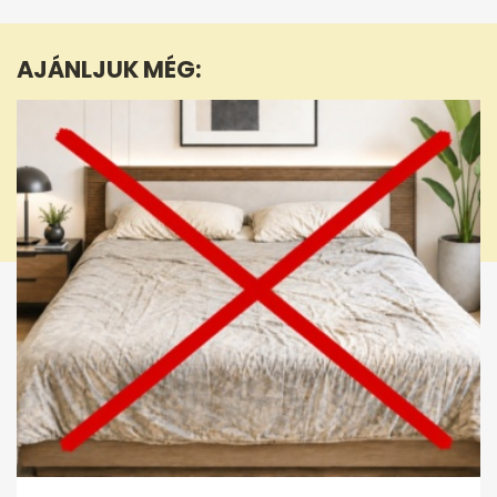
of
50
seconds
AJÁNLJUK MÉG: