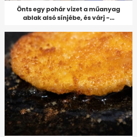
Önts egy pohár vizet a műanyag
ablak alsó sínjébe, és várj -...