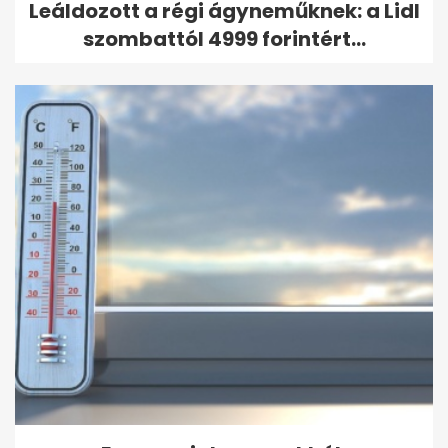
Leáldozott a régi ágyneműknek: a Lidl
szombattól 4999 forintért...