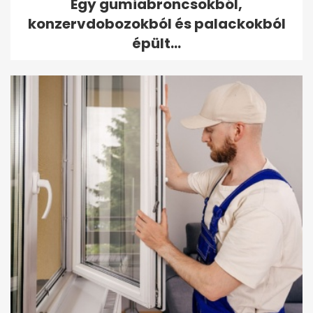
Egy gumiabroncsokból,
konzervdobozokból és palackokból
épült...