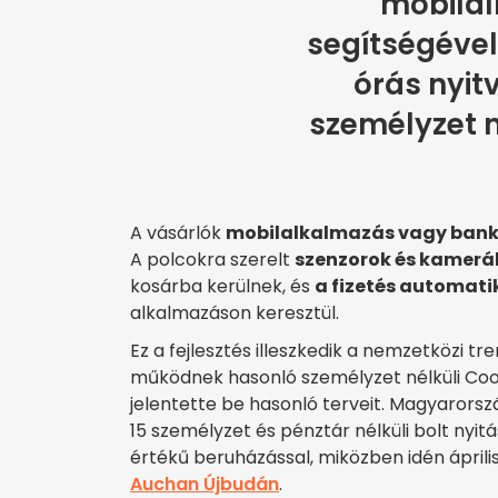
mobila
segítségével
órás nyit
személyzet n
A vásárlók
mobilalkalmazás vagy bankk
A polcokra szerelt
szenzorok és kamerá
kosárba kerülnek, és
a fizetés automati
alkalmazáson keresztül.
Ez a fejlesztés illeszkedik a nemzetközi 
működnek hasonló személyzet nélküli Coo
jelentette be hasonló terveit. Magyarors
15 személyzet és pénztár nélküli bolt nyitá
értékű beruházással, miközben idén ápril
Auchan Újbudán
.