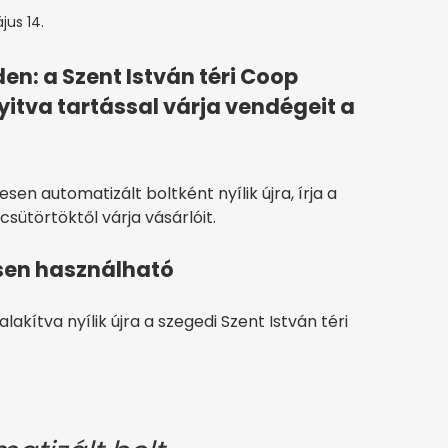
jus 14.
en: a Szent István téri Coop
yitva tartással várja vendégeit a
jesen automatizált boltként nyílik újra, írja a
 csütörtöktől várja vásárlóit.
esen használható
akítva nyílik újra a szegedi Szent István téri