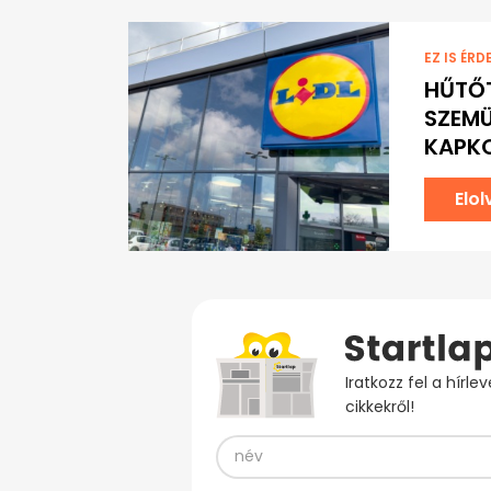
EZ IS ÉRD
HŰTŐT
SZEMÜ
KAPKO
Elo
Iratkozz fel a hírl
cikkekről!