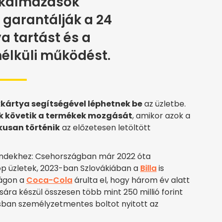
lkalmazások
 garantálják a 24
va tartást és a
élküli működést.
ártya segítségével léphetnek be
az üzletbe.
k követik a termékek mozgását
, amikor azok a
kusan történik
az előzetesen letöltött
trendekhez: Csehországban már 2022 óta
p üzletek, 2023-ban Szlovákiában a
Billa
is
zágon a
Coca-Cola
árulta el, hogy három év alatt
sára készül összesen több mint 250 millió forint
isban személyzetmentes boltot nyitott az