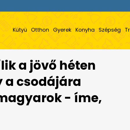
Kütyü
Otthon
Gyerek
Konyha
Szépség
T
ik a jövő héten
 a csodájára
 magyarok - íme,