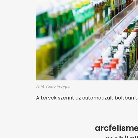
Fotó: Getty Images
A tervek szerint az automatizált boltban 
arcfelism