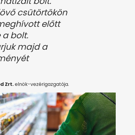
atizált bolt.
jövő csütörtökön
eghívott előtt
a bolt.
rjuk majd a
eményét
 Zrt.
elnök-vezérigazgatója.