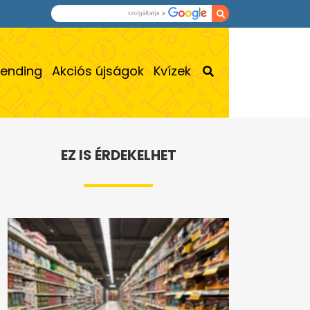
rending
Akciós újságok
Kvízek
EZ IS ÉRDEKELHET