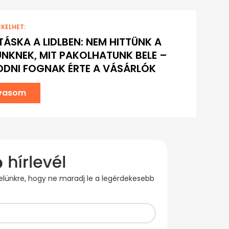
EKELHET:
ÁSKA A LIDLBEN: NEM HITTÜNK A
NKNEK, MIT PAKOLHATUNK BELE –
DNI FOGNAK ÉRTE A VÁSÁRLÓK
lvasom
evelünkre, hogy ne maradj le a legérdekesebb