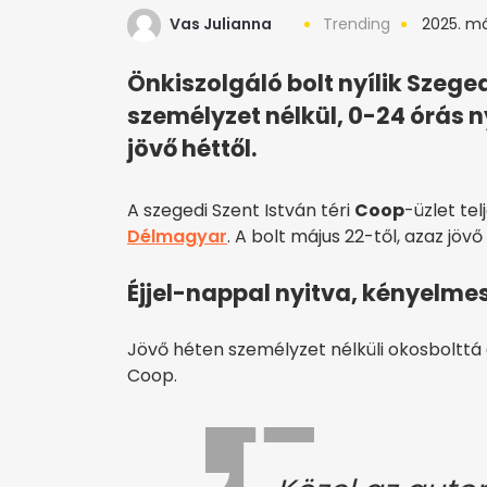
Vas Julianna
Trending
2025. má
Önkiszolgáló bolt nyílik Szeged
személyzet nélkül, 0-24 órás n
jövő héttől.
A szegedi Szent István téri
Coop
-üzlet tel
Délmagyar
. A bolt május 22-től, azaz jövő
Éjjel-nappal nyitva, kényelm
Jövő héten személyzet nélküli okosbolttá al
Coop.