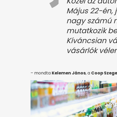
Közel az autom
Május 22-én, 
nagy számú m
mutatkozik be 
Kíváncsian vá
vásárlók vél
– mondta
Kelemen János
, a
Coop Szeged