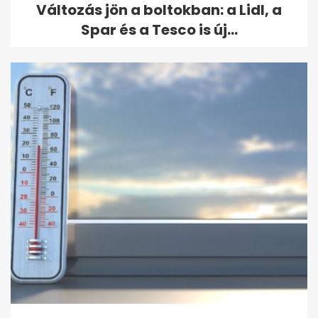
Változás jön a boltokban: a Lidl, a
Spar és a Tesco is új...