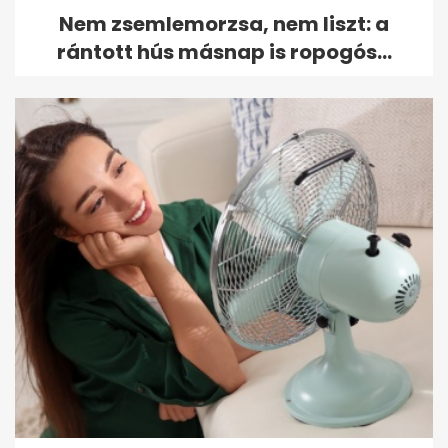
Nem zsemlemorzsa, nem liszt: a
rántott hús másnap is ropogós...