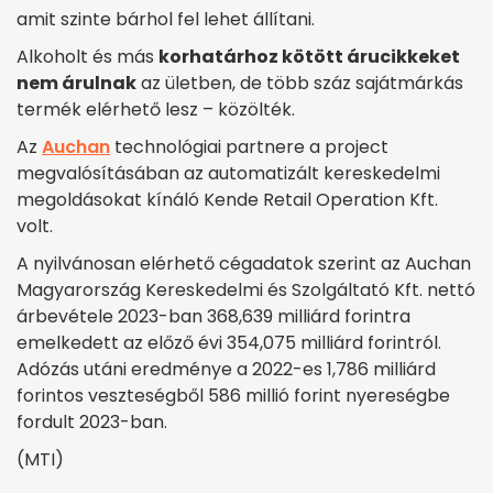
amit szinte bárhol fel lehet állítani.
Alkoholt és más
korhatárhoz kötött árucikkeket
nem árulnak
az ületben, de több száz sajátmárkás
termék elérhető lesz – közölték.
Az
Auchan
technológiai partnere a project
megvalósításában az automatizált kereskedelmi
megoldásokat kínáló Kende Retail Operation Kft.
volt.
A nyilvánosan elérhető cégadatok szerint az Auchan
Magyarország Kereskedelmi és Szolgáltató Kft. nettó
árbevétele 2023-ban 368,639 milliárd forintra
emelkedett az előző évi 354,075 milliárd forintról.
Adózás utáni eredménye a 2022-es 1,786 milliárd
forintos veszteségből 586 millió forint nyereségbe
fordult 2023-ban.
(MTI)