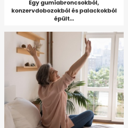
Egy gumiabroncsokból,
konzervdobozokból és palackokból
épült...