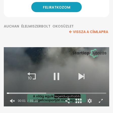
AUCHAN
ÉLELMISZERBOLT
OKOSÜZLET
VISSZA A CÍMLAPRA
00:02
01:10
0
seconds