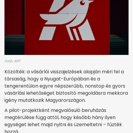
Fotó: AFP
Közölték: a vásárlói visszajelzések alapján méri fel a
társaság, hogy a Nyugat-Európában és a
tengerentúlon egyre népszerűbb, nonstop és gyors
vásárlási lehetőséget biztosító megoldásra mekkora
igény mutatkozik Magyarországon.
A pilot-projektként megvalósuló beruházás
megtérülése függ attól, hogy később hány ilyen
egységet lehet majd nyitni és üzemeltetni – fűzték
hozzá.