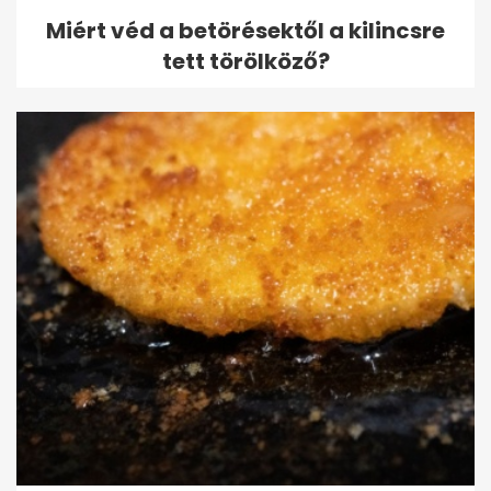
Miért véd a betörésektől a kilincsre
tett törölköző?