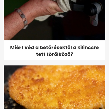
Miért véd a betörésektől a kilincsre
tett törölköző?