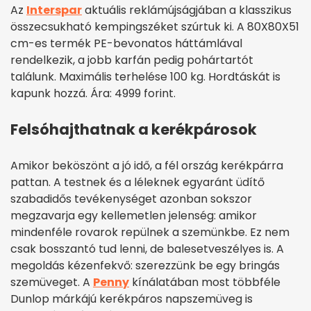
Az
Interspar
aktuális reklámújságjában a klasszikus
összecsukható kempingszéket szúrtuk ki. A 80X80X51
cm-es termék PE-bevonatos háttámlával
rendelkezik, a jobb karfán pedig pohártartót
találunk. Maximális terhelése 100 kg. Hordtáskát is
kapunk hozzá. Ára: 4999 forint.
Felsóhajthatnak a kerékpárosok
Amikor beköszönt a jó idő, a fél ország kerékpárra
pattan. A testnek és a léleknek egyaránt üdítő
szabadidős tevékenységet azonban sokszor
megzavarja egy kellemetlen jelenség: amikor
mindenféle rovarok repülnek a szemünkbe. Ez nem
csak bosszantó tud lenni, de balesetveszélyes is. A
megoldás kézenfekvő: szerezzünk be egy bringás
szemüveget. A
Penny
kínálatában most többféle
Dunlop márkájú kerékpáros napszemüveg is