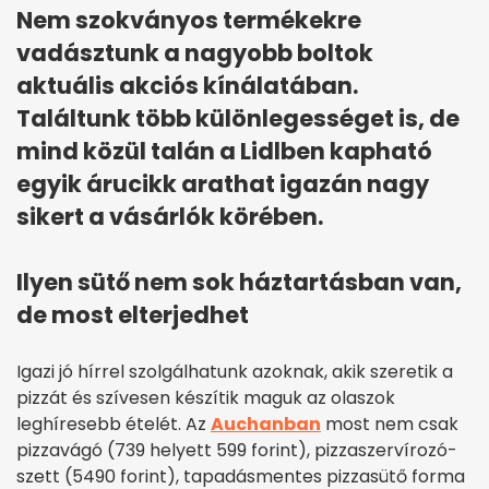
Nem szokványos termékekre
vadásztunk a nagyobb boltok
aktuális akciós kínálatában.
Találtunk több különlegességet is, de
mind közül talán a Lidlben kapható
egyik árucikk arathat igazán nagy
sikert a vásárlók körében.
Ilyen sütő nem sok háztartásban van,
de most elterjedhet
Igazi jó hírrel szolgálhatunk azoknak, akik szeretik a
pizzát és szívesen készítik maguk az olaszok
leghíresebb ételét. Az
Auchanban
most nem csak
pizzavágó (739 helyett 599 forint), pizzaszervírozó-
szett (5490 forint), tapadásmentes pizzasütő forma