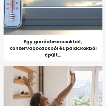
Egy gumiabroncsokból,
konzervdobozokból és palackokból
épült...