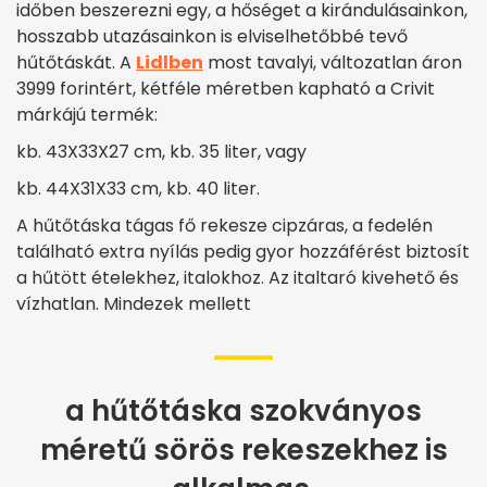
időben beszerezni egy, a hőséget a kirándulásainkon,
hosszabb utazásainkon is elviselhetőbbé tevő
hűtőtáskát. A
Lidlben
most tavalyi, változatlan áron
3999 forintért, kétféle méretben kapható a Crivit
márkájú termék:
kb. 43X33X27 cm, kb. 35 liter, vagy
kb. 44X31X33 cm, kb. 40 liter.
A hűtőtáska tágas fő rekesze cipzáras, a fedelén
található extra nyílás pedig gyor hozzáférést biztosít
a hűtött ételekhez, italokhoz. Az italtaró kivehető és
vízhatlan. Mindezek mellett
a hűtőtáska szokványos
méretű sörös rekeszekhez is