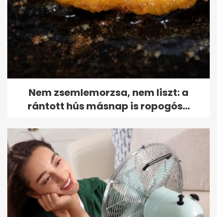
Nem zsemlemorzsa, nem liszt: a
rántott hús másnap is ropogós...