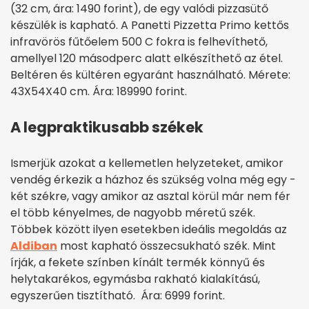
(32 cm, ára: 1490 forint), de egy valódi pizzasütő
készülék is kapható. A Panetti Pizzetta Primo kettős
infravörös fűtőelem 500 C fokra is felhevíthető,
amellyel 120 másodperc alatt elkészíthető az étel.
Beltéren és kültéren egyaránt használható. Mérete:
43X54X40 cm. Ára: 189990 forint.
A legpraktikusabb székek
Ismerjük azokat a kellemetlen helyzeteket, amikor
vendég érkezik a házhoz és szükség volna még egy -
két székre, vagy amikor az asztal körül már nem fér
el több kényelmes, de nagyobb méretű szék.
Többek között ilyen esetekben ideális megoldás az
Aldiban
most kapható összecsukható szék. Mint
írják, a fekete színben kínált termék könnyű és
helytakarékos, egymásba rakható kialakítású,
egyszerűen tisztítható. Ára: 6999 forint.