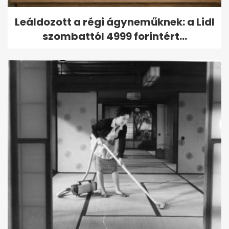
Leáldozott a régi ágyneműknek: a Lidl
szombattól 4999 forintért...