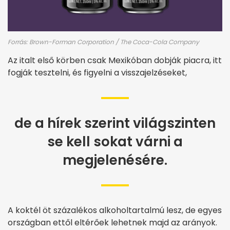
Forrás: Brown-Forman Corporation / The Coca-Cola Company
Az italt első körben csak Mexikóban dobják piacra, itt
fogják tesztelni, és figyelni a visszajelzéseket,
de a hírek szerint világszinten
se kell sokat várni a
megjelenésére.
A koktél öt százalékos alkoholtartalmú lesz, de egyes
országban ettől eltérőek lehetnek majd az arányok.