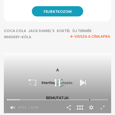
COCA COLA
JACK DANIEL'S
KOKTÉL
ÚJ TERMÉK
VISSZA A CÍMLAPRA
WHISKEY-KÓLA
00:02
03:40
0