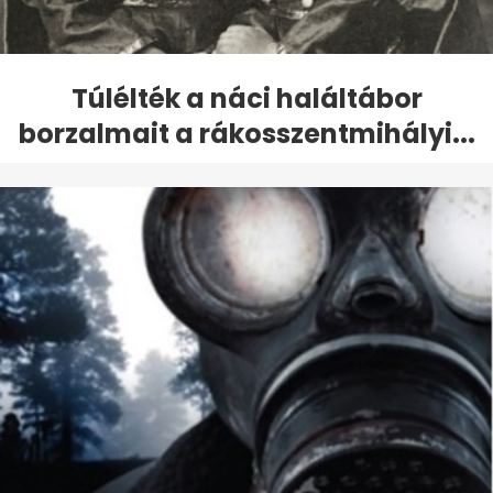
Túlélték a náci haláltábor
borzalmait a rákosszentmihályi...