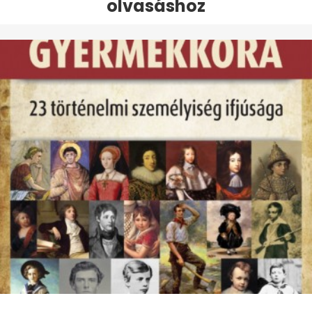
olvasáshoz