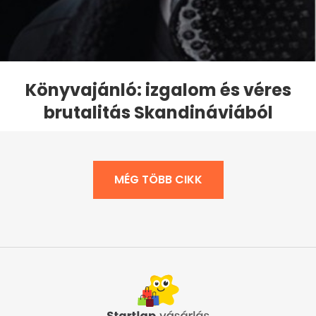
Könyvajánló: izgalom és véres
brutalitás Skandináviából
MÉG TÖBB CIKK