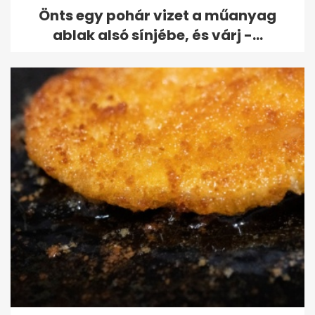
Önts egy pohár vizet a műanyag
ablak alsó sínjébe, és várj -...