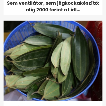
Sem ventilátor, sem jégkockakészítő:
alig 2000 forint a Lidl...