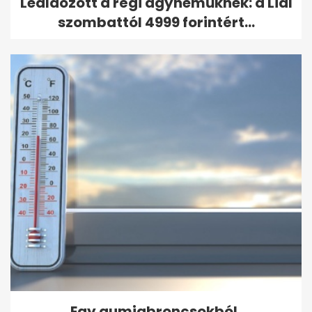
Leáldozott a régi ágyneműknek: a Lidl
szombattól 4999 forintért...
Egy gumiabroncsokból,