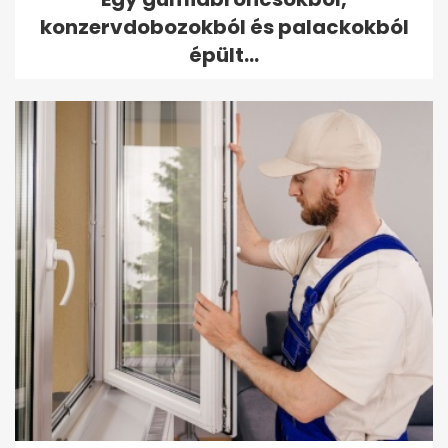
konzervdobozokból és palackokból
épült...