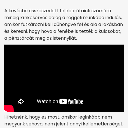
A kevésbé összeszedett felebarátaink számára
mindig kínkeserves dolog a reggeli munkába indulás,
amikor futkározni kell dühöngve fel és alá a lakásban
és keresni, hogy hova a fenébe is tették a kulcsokat,
a pénztárcát meg az istennyilát.
Hihetnénk, hogy ez most, amikor leginkább nem
megyünk sehova, nem jelent annyi kellemetlenséget,