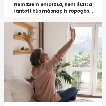
Nem zsemlemorzsa, nem liszt: a
rántott hús másnap is ropogós...