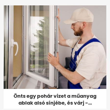
Önts egy pohár vizet a műanyag
ablak alsó sínjébe, és várj -...