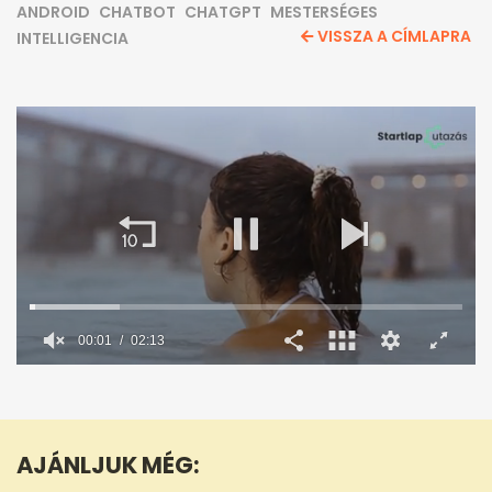
ANDROID
CHATBOT
CHATGPT
MESTERSÉGES
VISSZA A CÍMLAPRA
INTELLIGENCIA
00:02
02:13
0
seconds
of
2
minutes,
AJÁNLJUK MÉG:
13
seconds