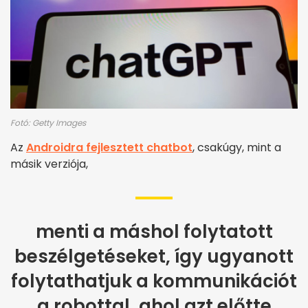
Fotó: Getty Images
Az
Androidra fejlesztett chatbot
, csakúgy, mint a
másik verziója,
menti a máshol folytatott
beszélgetéseket, így ugyanott
folytathatjuk a kommunikációt
a robottal, ahol azt előtte