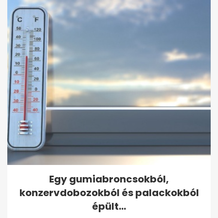
Egy gumiabroncsokból,
konzervdobozokból és palackokból
épült...