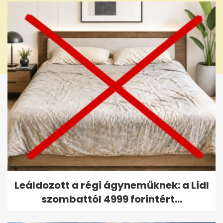
Leáldozott a régi ágyneműknek: a Lidl
szombattól 4999 forintért...