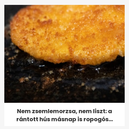
Nem zsemlemorzsa, nem liszt: a
rántott hús másnap is ropogós...