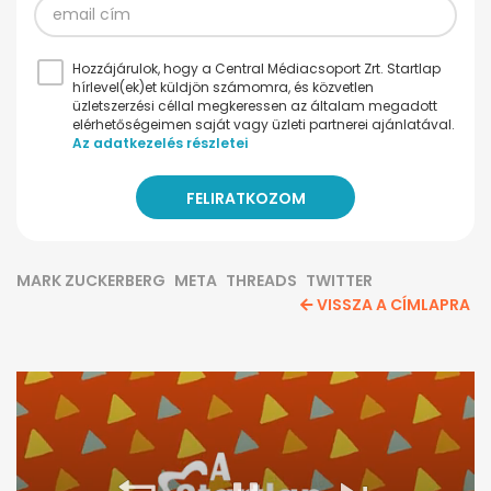
Hozzájárulok, hogy a Central Médiacsoport Zrt. Startlap
hírlevel(ek)et küldjön számomra, és közvetlen
üzletszerzési céllal megkeressen az általam megadott
elérhetőségeimen saját vagy üzleti partnerei ajánlatával.
Az adatkezelés részletei
MARK ZUCKERBERG
META
THREADS
TWITTER
VISSZA A CÍMLAPRA