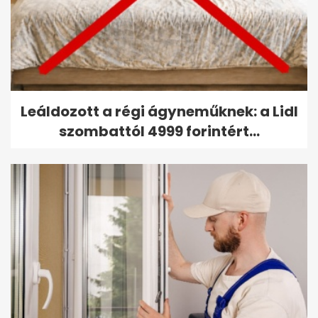
Leáldozott a régi ágyneműknek: a Lidl
szombattól 4999 forintért...