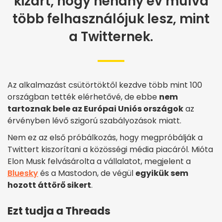
kizárt, hogy néhány év múlva
több felhasználójuk lesz, mint
a Twitternek.
Az alkalmazást csütörtöktől kezdve több mint 100
országban tették elérhetővé, de ebbe
nem
tartoznak bele az Európai Uniós országok
az
érvényben lévő szigorú szabályozások miatt.
Nem ez az első próbálkozás, hogy megpróbálják a
Twittert kiszorítani a közösségi média piacáról. Mióta
Elon Musk felvásárolta a vállalatot, megjelent a
Bluesky
és a Mastodon, de végül
egyikük sem
hozott áttörő sikert
.
Ezt tudja a Threads