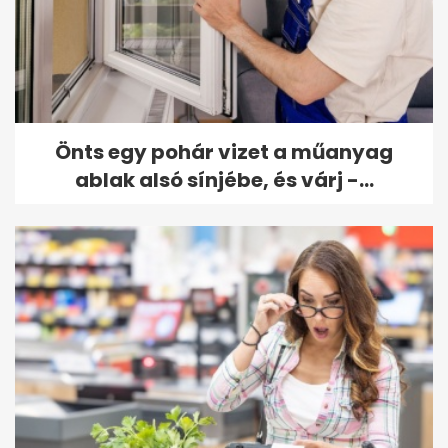
Önts egy pohár vizet a műanyag
ablak alsó sínjébe, és várj -...