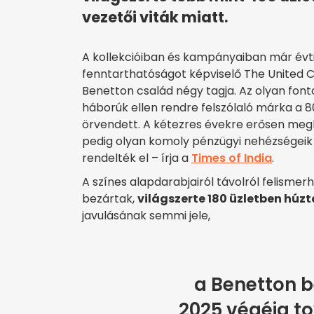
vezetői viták miatt.
A kollekcióiban és kampányaiban már évti
fenntarthatóságot képviselő The United C
Benetton család négy tagja. Az olyan fonto
háborúk ellen rendre felszólaló márka a 
örvendett. A kétezres évekre erősen meg
pedig olyan komoly pénzügyi nehézségeik
rendelték el – írja a
Times of India
.
A színes alapdarabjairól távolról felisme
bezártak,
világszerte 180 üzletben húzt
javulásának semmi jele,
a Benetton b
2025 végéig t