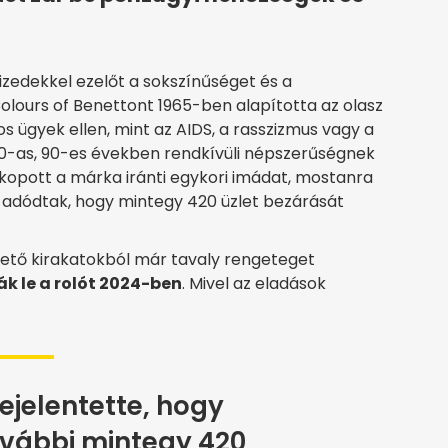
zedekkel ezelőt a sokszínűséget és a
olours of Benettont 1965-ben alapította az olasz
s ügyek ellen, mint az AIDS, a rasszizmus vagy a
80-as, 90-es években rendkívüli népszerűségnek
kopott a márka iránti egykori imádat, mostanra
 adódtak, hogy mintegy 420 üzlet bezárását
rhető kirakatokból már tavaly rengeteget
ák le a rolót 2024-ben
. Mivel az eladások
ejelentette, hogy
ovábbi mintegy 420