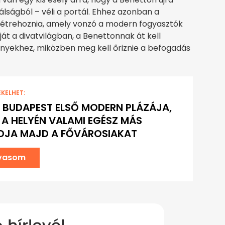
válságból – véli a portál. Ehhez azonban a
l létrehoznia, amely vonzó a modern fogyasztók
át a divatvilágban, a Benettonnak át kell
igényekhez, miközben meg kell őriznie a befogadás
EKELHET:
 BUDAPEST ELSŐ MODERN PLÁZÁJA,
A HELYÉN VALAMI EGÉSZ MÁS
DJA MAJD A FŐVÁROSIAKAT
lvasom