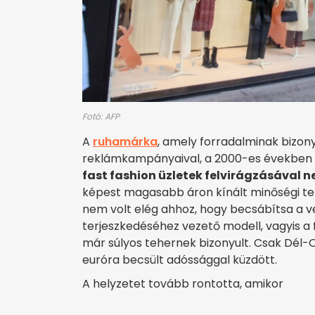
Fotó: AFP
A
ruhamárka
, amely forradalminak bizony
reklámkampányaival, a 2000-es években
fast fashion üzletek felvirágzásával n
képest magasabb áron kínált minőségi ter
nem volt elég ahhoz, hogy becsábítsa a 
terjeszkedéséhez vezető modell, vagyis a
már súlyos tehernek bizonyult. Csak Dél-O
euróra becsült adóssággal küzdött.
A helyzetet tovább rontotta, amikor