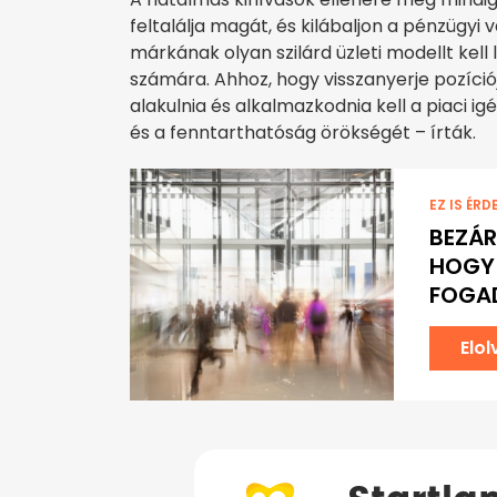
feltalálja magát, és kilábaljon a pénzügyi 
márkának olyan szilárd üzleti modellt kel
számára. Ahhoz, hogy visszanyerje pozíciój
alakulnia és alkalmazkodnia kell a piaci 
és a fenntarthatóság örökségét – írták.
EZ IS ÉRD
BEZÁR
HOGY 
FOGA
Elo