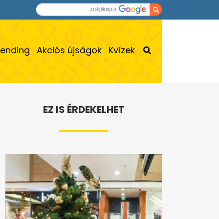
rending
Akciós újságok
Kvízek
EZ IS ÉRDEKELHET