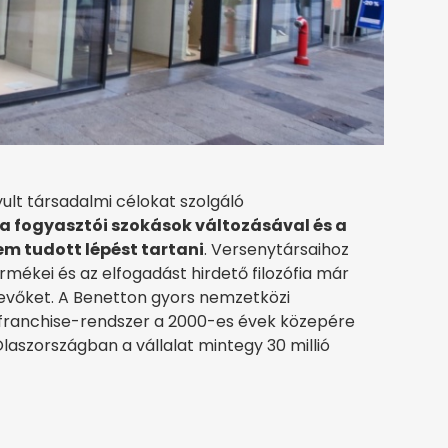
ult társadalmi célokat szolgáló
a fogyasztói szokások változásával és a
em tudott lépést tartani
. Versenytársaihoz
mékei és az elfogadást hirdető filozófia már
vevőket. A Benetton gyors nemzetközi
 franchise-rendszer a 2000-es évek közepére
laszországban a vállalat mintegy 30 millió