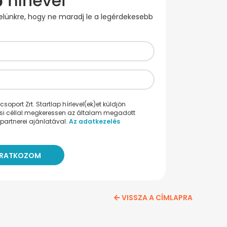
evelünkre, hogy ne maradj le a legérdekesebb
oport Zrt. Startlap hírlevel(ek)et küldjön
ési céllal megkeressen az általam megadott
partnerei ajánlatával.
Az adatkezelés
VISSZA A CÍMLAPRA