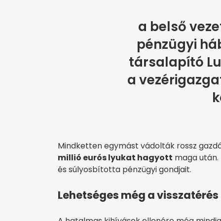
a belső veze
pénzügyi háb
társalapító L
a vezérigazg
k
Mindketten egymást vádolták rossz gazdál
millió eurós lyukat hagyott
maga után. E
és súlyosbította pénzügyi gondjait.
Lehetséges még a visszatérés
A hatalmas kihívások ellenére még mindig 