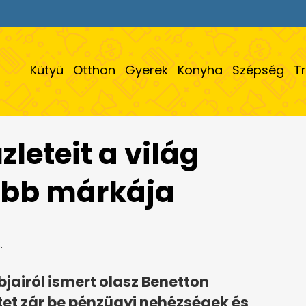
Kütyü
Otthon
Gyerek
Konyha
Szépség
T
zleteit a világ
ebb márkája
.
jairól ismert olasz Benetton
tet zár be pénzügyi nehézségek és