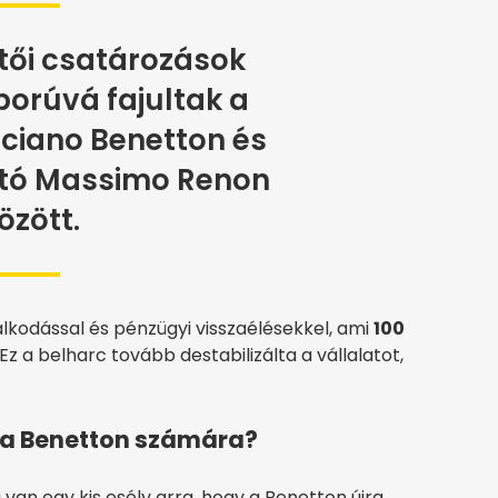
tői csatározások
orúvá fajultak a
uciano Benetton és
ató Massimo Renon
özött.
kodással és pénzügyi visszaélésekkel, ami
100
z a belharc tovább destabilizálta a vállalatot,
 a Benetton számára?
van egy kis esély arra, hogy a Benetton újra