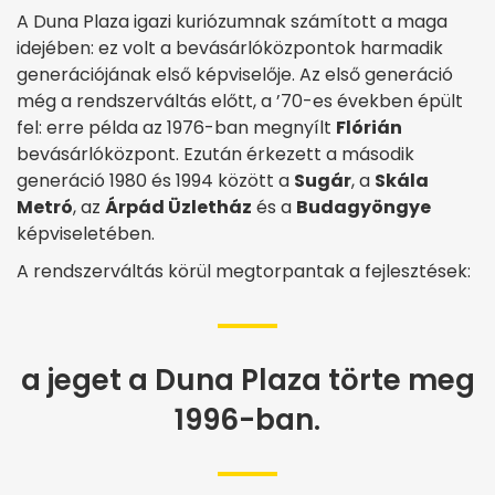
A Duna Plaza igazi kuriózumnak számított a maga
idejében: ez volt a bevásárlóközpontok harmadik
generációjának első képviselője. Az első generáció
még a rendszerváltás előtt, a ’70-es években épült
fel: erre példa az 1976-ban megnyílt
Flórián
bevásárlóközpont. Ezután érkezett a második
generáció 1980 és 1994 között a
Sugár
, a
Skála
Metró
, az
Árpád Üzletház
és a
Budagyöngye
képviseletében.
A rendszerváltás körül megtorpantak a fejlesztések:
a jeget a Duna Plaza törte meg
1996-ban.