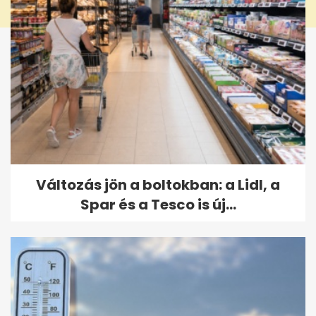
Változás jön a boltokban: a Lidl, a
Spar és a Tesco is új...