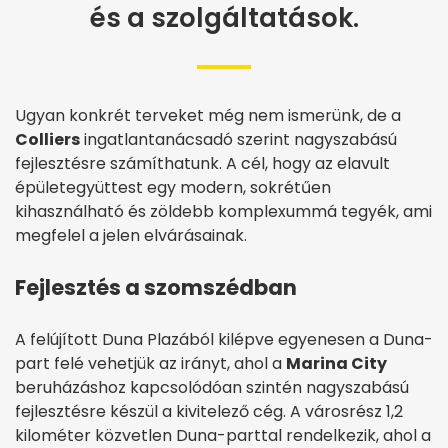
és a szolgáltatások.
Ugyan konkrét terveket még nem ismerünk, de a
Colliers
ingatlantanácsadó szerint nagyszabású
fejlesztésre számíthatunk. A cél, hogy az elavult
épületegyüttest egy modern, sokrétűen
kihasználható és zöldebb komplexummá tegyék, ami
megfelel a jelen elvárásainak.
Fejlesztés a szomszédban
A felújított Duna Plazából kilépve egyenesen a Duna-
part felé vehetjük az irányt, ahol a
Marina City
beruházáshoz kapcsolódóan szintén nagyszabású
fejlesztésre készül a kivitelező cég. A városrész 1,2
kilométer közvetlen Duna-parttal rendelkezik, ahol a