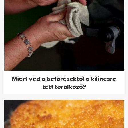
Miért véd a betörésektől a kilincsre
tett törölköző?