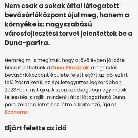
Nem csak a sokak által látogatott
bevásárlóközpont újul meg, hanem a
környéke is: nagyszabású
városfejlesztési tervet jelentettek be a
Duna-partra.
Nemrég mi is megírtuk, hogy a jövő évben jó időre
búcsút inthetünk a
Duna Plazának
: a legendás
bevásárlóközpont épülete felett eljárt az idő, ezért
felújításra kerül. Az épületegyüttes legkorábban
2028-ban nyit újra. A szomszédságában egy másik
fejlesztés is zajlik: mindenki által látogatható Duna-
parti zöldterületet hoz létre a kivitelező, írja az
Economx
.
Eljárt felette az idő