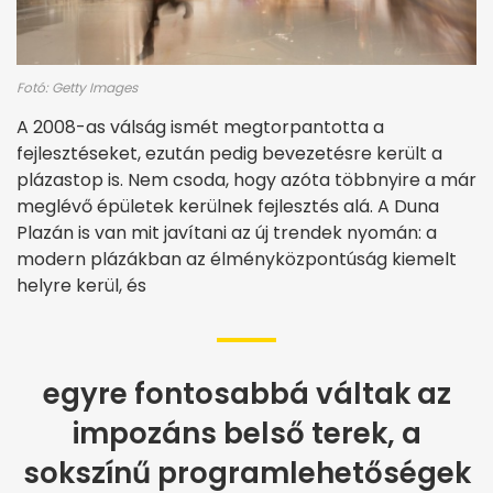
Fotó: Getty Images
A 2008-as válság ismét megtorpantotta a
fejlesztéseket, ezután pedig bevezetésre került a
plázastop is. Nem csoda, hogy azóta többnyire a már
meglévő épületek kerülnek fejlesztés alá. A Duna
Plazán is van mit javítani az új trendek nyomán: a
modern plázákban az élményközpontúság kiemelt
helyre kerül, és
egyre fontosabbá váltak az
impozáns belső terek, a
sokszínű programlehetőségek