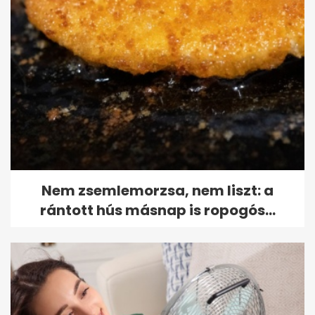
Nem zsemlemorzsa, nem liszt: a
rántott hús másnap is ropogós...