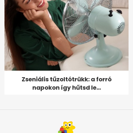
Zseniális tűzoltótrükk: a forró
napokon így hűtsd le...