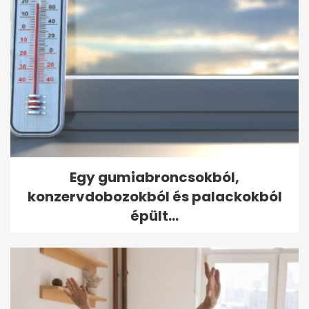
Egy gumiabroncsokból,
konzervdobozokból és palackokból
épült...