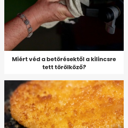
Miért véd a betörésektől a kilincsre
tett törölköző?