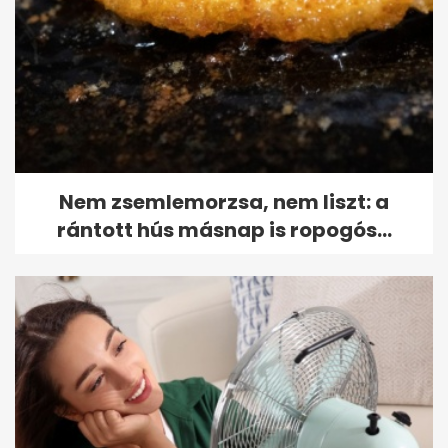
Nem zsemlemorzsa, nem liszt: a
rántott hús másnap is ropogós...