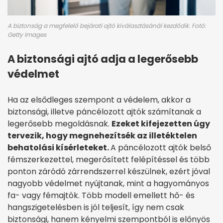
A biztonság a megfelelő bejárati ajtó kiválasztásánál kezdődik. Fotó:
Getty Images
A biztonsági ajtó adja a legerősebb
védelmet
Ha az elsődleges szempont a védelem, akkor a
biztonsági, illetve páncélozott ajtók számítanak a
legerősebb megoldásnak.
Ezeket kifejezetten úgy
tervezik, hogy megnehezítsék az illetéktelen
behatolási kísérleteket.
A páncélozott ajtók belső
fémszerkezettel, megerősített felépítéssel és több
ponton záródó zárrendszerrel készülnek, ezért jóval
nagyobb védelmet nyújtanak, mint a hagyományos
fa- vagy fémajtók. Több modell emellett hő- és
hangszigetelésben is jól teljesít, így nem csak
biztonsági, hanem kényelmi szempontból is előnyös