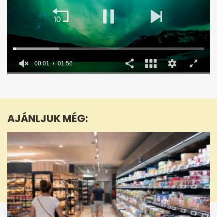
0
seconds
of
1
minute,
AJÁNLJUK MÉG:
56
seconds