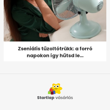
Zseniális tűzoltótrükk: a forró
napokon így hűtsd le...