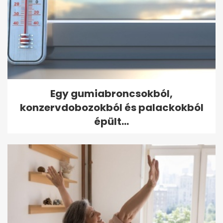
Egy gumiabroncsokból,
konzervdobozokból és palackokból
épült...