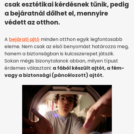
csak esztétikai kérdésnek tűnik, pedig
a bejáratnál dőlhet el, mennyire
védett az otthon.
A
bejárati ajtó
minden otthon egyik legfontosabb
eleme. Nem csak az első benyomást határozza meg,
hanem a biztonságban is kulcsszerepet játszik.
Sokan mégis bizonytalanok abban, milyen típust
érdemes választani:
a fából készült ajtót, a fém-
vagy a biztonsági (páncélozott) ajtót.