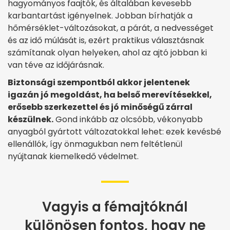
hagyományos faajtók, és általában kevesebb
karbantartást igényelnek. Jobban bírhatják a
hőmérséklet-változásokat, a párát, a nedvességet
és az idő múlását is, ezért praktikus választásnak
számítanak olyan helyeken, ahol az ajtó jobban ki
van téve az időjárásnak.
Biztonsági szempontból akkor jelentenek
igazán jó megoldást, ha belső merevítésekkel,
erősebb szerkezettel és jó minőségű zárral
készülnek.
Gond inkább az olcsóbb, vékonyabb
anyagból gyártott változatokkal lehet: ezek kevésbé
ellenállók, így önmagukban nem feltétlenül
nyújtanak kiemelkedő védelmet.
Vagyis a fémajtóknál
különösen fontos, hogy ne