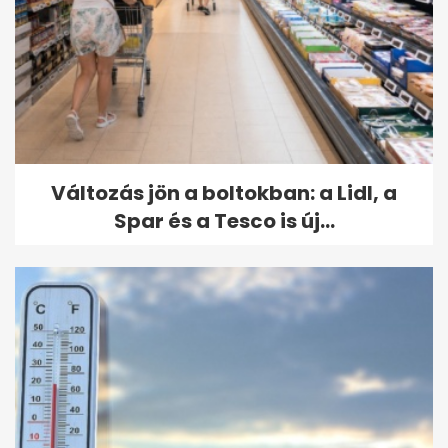
Változás jön a boltokban: a Lidl, a
Spar és a Tesco is új...