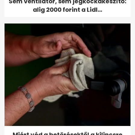
Sem ventilátor, sem jégkockakészítő:
alig 2000 forint a Lidl...
Miért véd a betörésektől a kilincsre