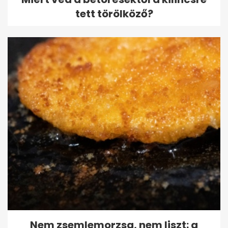
tett törölköző?
Nem zsemlemorzsa, nem liszt: a