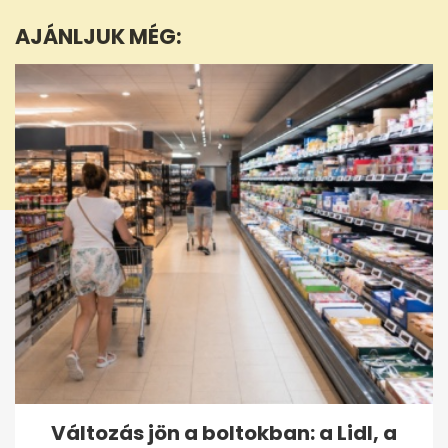
minute,
AJÁNLJUK MÉG:
10
seconds
Változás jön a boltokban: a Lidl, a