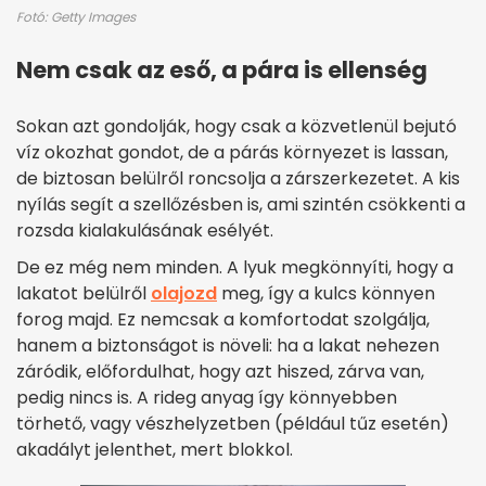
Fotó: Getty Images
Nem csak az eső, a pára is ellenség
Sokan azt gondolják, hogy csak a közvetlenül bejutó
víz okozhat gondot, de a párás környezet is lassan,
de biztosan belülről roncsolja a zárszerkezetet. A kis
nyílás segít a szellőzésben is, ami szintén csökkenti a
rozsda kialakulásának esélyét.
De ez még nem minden. A lyuk megkönnyíti, hogy a
lakatot belülről
olajozd
meg, így a kulcs könnyen
forog majd. Ez nemcsak a komfortodat szolgálja,
hanem a biztonságot is növeli: ha a lakat nehezen
záródik, előfordulhat, hogy azt hiszed, zárva van,
pedig nincs is. A rideg anyag így könnyebben
törhető, vagy vészhelyzetben (például tűz esetén)
akadályt jelenthet, mert blokkol.