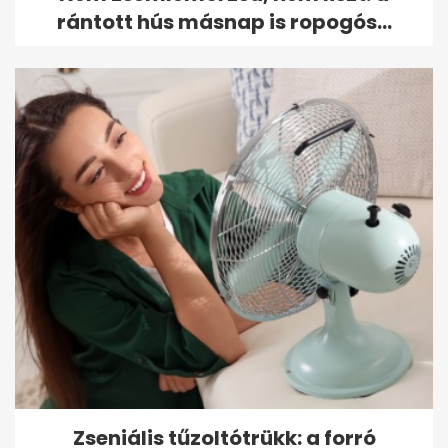
rántott hús másnap is ropogós...
Zseniális tűzoltótrükk: a forró