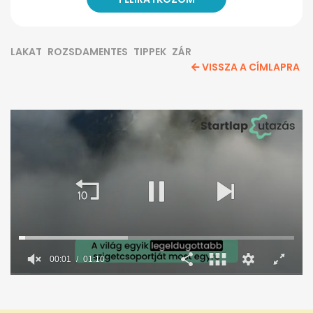
LAKAT
ROZSDAMENTES
TIPPEK
ZÁR
VISSZA A CÍMLAPRA
00:02
01:10
0
seconds
of
1