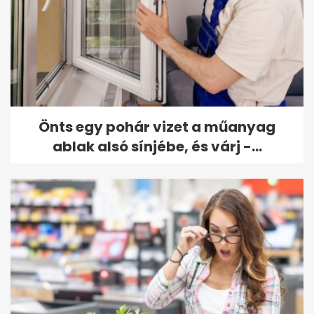
Önts egy pohár vizet a műanyag
ablak alsó sínjébe, és várj -...