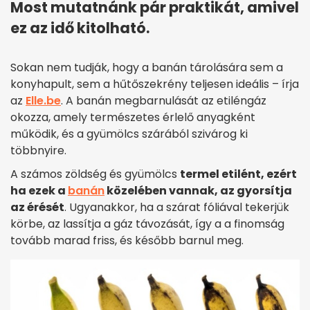
Most mutatnánk pár praktikát, amivel
ez az idő kitolható.
Sokan nem tudják, hogy a banán tárolására sem a
konyhapult, sem a hűtőszekrény teljesen ideális – írja
az
Elle.be
. A banán megbarnulását az etiléngáz
okozza, amely természetes érlelő anyagként
működik, és a gyümölcs szárából szivárog ki
többnyire.
A számos zöldség és gyümölcs
termel etilént, ezért
ha ezek a
banán
közelében vannak, az gyorsítja
az érését
. Ugyanakkor, ha a szárat fóliával tekerjük
körbe, az lassítja a gáz távozását, így a a finomság
tovább marad friss, és később barnul meg.