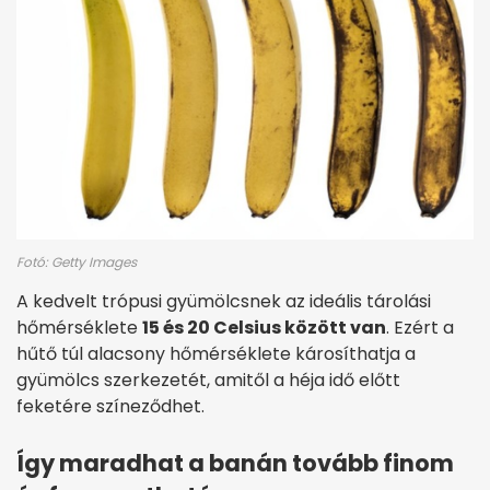
Fotó: Getty Images
A kedvelt trópusi gyümölcsnek az ideális tárolási
hőmérséklete
15 és 20 Celsius között van
. Ezért a
hűtő túl alacsony hőmérséklete károsíthatja a
gyümölcs szerkezetét, amitől a héja idő előtt
feketére színeződhet.
Így maradhat a banán tovább finom