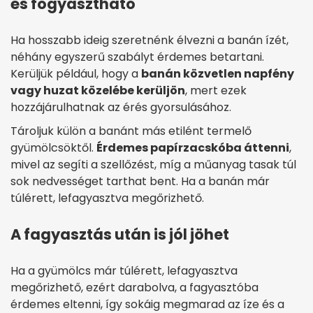
és fogyasztható
Ha hosszabb ideig szeretnénk élvezni a banán ízét,
néhány egyszerű szabályt érdemes betartani.
Kerüljük például, hogy a
banán közvetlen napfény
vagy huzat közelébe kerüljön
, mert ezek
hozzájárulhatnak az érés gyorsulásához.
Tároljuk külön a banánt más etilént termelő
gyümölcsöktől.
Érdemes papírzacskóba áttenni
,
mivel az segíti a szellőzést, míg a műanyag tasak túl
sok nedvességet tarthat bent. Ha a banán már
túlérett, lefagyasztva megőrizhető.
A fagyasztás után is jól jöhet
Ha a gyümölcs már túlérett, lefagyasztva
megőrizhető, ezért darabolva, a fagyasztóba
érdemes eltenni, így sokáig megmarad az íze és a