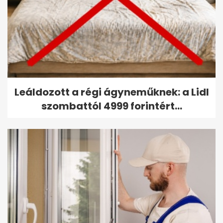
Leáldozott a régi ágyneműknek: a Lidl
szombattól 4999 forintért...