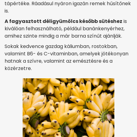
tápértéke. Ráadásul nyáron igazán remek hűsítőnek
is.
A fagyasztott déligyümölcs később sütéshez
is
kiválóan felhasználható, például banánkenyérhez,
amihez szinte mindig a már barna színűt ajánlják.
Sokak kedvence gazdag káliumban, rostokban,
valamint B6- és C-vitaminban, amelyek jótékonyan
hatnak a szívre, valamint az emésztésre és a
közérzetre.