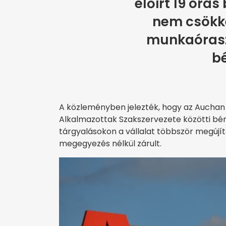
előírt 19 órá
nem csökk
munkaóras
bé
A közleményben jelezték, hogy az Auchan
Alkalmazottak Szakszervezete közötti bé
tárgyalásokon a vállalat többször megújít
megegyezés nélkül zárult.