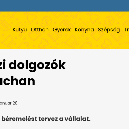
Kütyü
Otthon
Gyerek
Konyha
Szépség
T
zi dolgozók
Auchan
január 28.
béremelést tervez a vállalat.