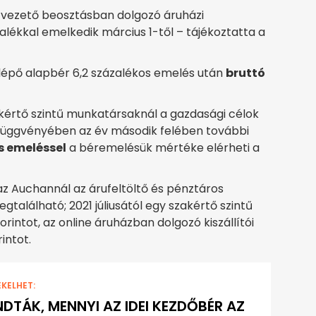
 vezető beosztásban dolgozó áruházi
lékkal emelkedik március 1-től – tájékoztatta a
lépő alapbér 6,2 százalékos emelés után
bruttó
akértő szintű munkatársaknál a gazdasági célok
 függvényében az év második felében további
s emeléssel
a béremelésük mértéke elérheti a
z Auchannál az árufeltöltő és pénztáros
található; 2021 júliusától egy szakértő szintű
rintot, az online áruházban dolgozó kiszállítói
intot.
EKELHET:
DTÁK, MENNYI AZ IDEI KEZDŐBÉR AZ