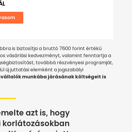
ÁL
lvasom
bra is biztosítja a bruttó 7600 forint értékű
os vásárlási kedvezményt, valamint fenntartja a
gségbiztosítást, továbbá részvényesi programját,
l új juttatási elemként a jogszabályi
állalók munkába járásának költségeit is
melte azt is, hogy
i korlátozásokban