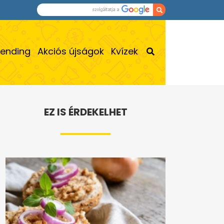
rending
Akciós újságok
Kvízek
EZ IS ÉRDEKELHET