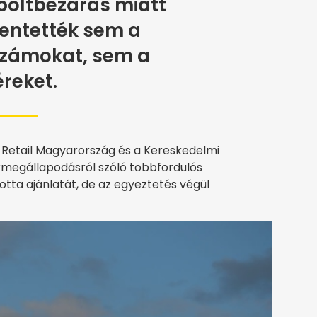
s boltbezárás miatt
entették sem a
zámokat, sem a
reket.
 Retail Magyarország és a Kereskedelmi
rmegállapodásról szóló többfordulós
otta ajánlatát, de az egyeztetés végül