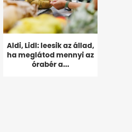
Aldi, Lidl: leesik az állad,
ha meglátod mennyi az
órabér a...