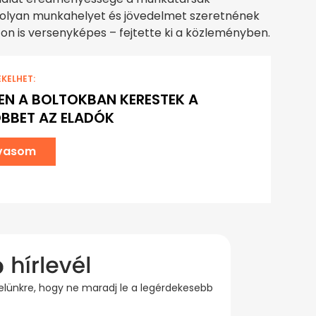
 olyan munkahelyet és jövedelmet szeretnének
on is versenyképes – fejtette ki a közleményben.
EKELHET:
EN A BOLTOKBAN KERESTEK A
BBET AZ ELADÓK
lvasom
evelünkre, hogy ne maradj le a legérdekesebb