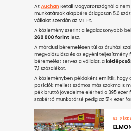
Az
Auchan
Retail Magyarországnál a nem
munkatársak alapbére átlagosan 5,6 száza
vállalat szerdán az MTI-t.
A közlemény szerint a legalacsonyabb be
260 000 forint
lesz.
A márciusi béremelésen túl az áruházi sz
megvalósulása és az egyéni teljesítmény
béremelést tervez a vállalat, a
kétlépcső
7,1 százalékot.
A közleményben példaként említik, hogy a
pozíciók mellett számos más szakma is meg
pék bruttó jövedelme elérheti a 395 ezer fo
szakértő munkatársé pedig az 514 ezer for
EZ IS ÉRD
ELMON