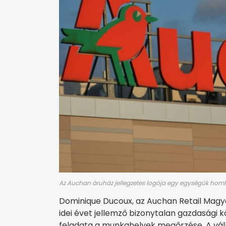
Az Auchan áruház jellegzetes logója egy egységük homl
Dominique Ducoux, az Auchan Retail Magy
idei évet jellemző bizonytalan gazdasági 
feladata a munkahelyek megőrzése. A vá