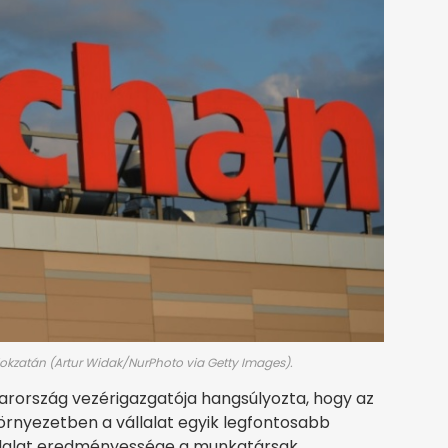
okzatán (Artur Widak/NurPhoto via Getty Images).
arország vezérigazgatója hangsúlyozta, hogy az
környezetben a vállalat egyik legfontosabb
llalat eredményessége a munkatársak