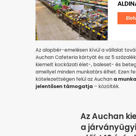
ALDIN
Elo
Az alapbér-emelésen kívül a vállalat továb
Auchan Cafeteria kártyát és az 5 százalék
kiemelt kockázati élet-, baleset- és bete
amellyel minden munkatárs élhet. Ezen felü
kötelezettségen felül az Auchan
a munkav
jelentősen támogatja
– közölték.
Az Auchan kie
a járványügy