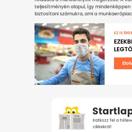
teljesítményén alapul, így mindenképpen
biztosítani számukra, ami a munkaerőpiac
EZ IS ÉRD
EZEKB
LEGTÖ
Elo
Iratkozz fel a hírl
cikkekről!