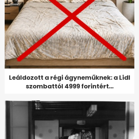
Leáldozott a régi ágyneműknek: a Lidl
szombattól 4999 forintért...