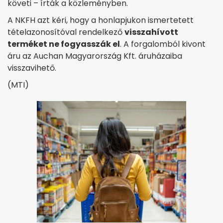
követi – írták a közleményben.
A NKFH azt kéri, hogy a honlapjukon ismertetett
tételazonosítóval rendelkező
visszahívott
terméket ne fogyasszák el
. A forgalomból kivont
áru az Auchan Magyarország Kft. áruházaiba
visszavihető.
(MTI)