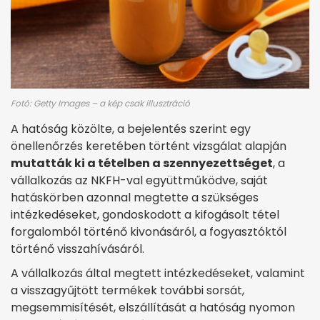
Fotó: Getty Images – a kép csak illusztráció
A hatóság közölte, a bejelentés szerint egy
önellenőrzés keretében történt vizsgálat alapján
mutatták ki a tételben a szennyezettséget
, a
vállalkozás az NKFH-val együttműködve, saját
hatáskörben azonnal megtette a szükséges
intézkedéseket, gondoskodott a kifogásolt tétel
forgalomból történő kivonásáról, a fogyasztóktól
történő visszahívásáról.
A vállalkozás által megtett intézkedéseket, valamint
a visszagyűjtött termékek további sorsát,
megsemmisítését, elszállítását a hatóság nyomon