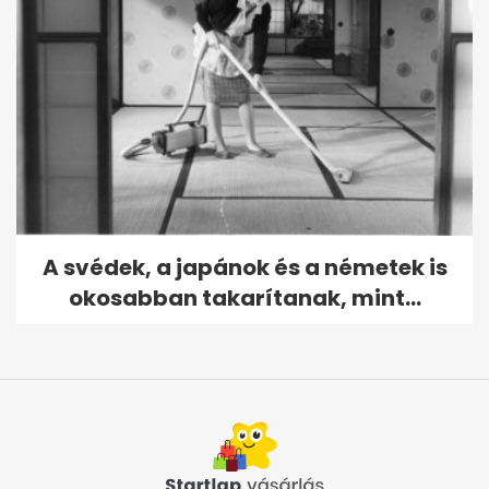
A svédek, a japánok és a németek is
okosabban takarítanak, mint...