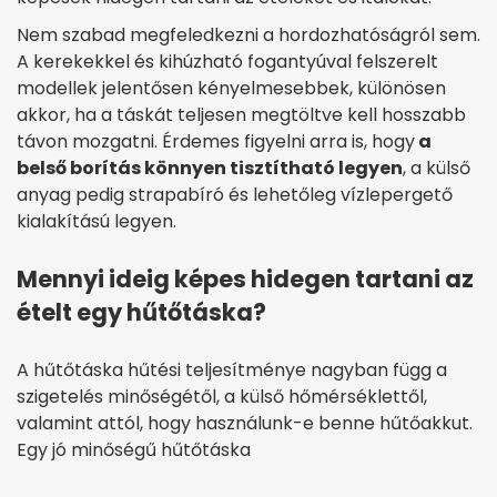
Nem szabad megfeledkezni a hordozhatóságról sem.
A kerekekkel és kihúzható fogantyúval felszerelt
modellek jelentősen kényelmesebbek, különösen
akkor, ha a táskát teljesen megtöltve kell hosszabb
távon mozgatni. Érdemes figyelni arra is, hogy
a
belső borítás könnyen tisztítható legyen
, a külső
anyag pedig strapabíró és lehetőleg vízlepergető
kialakítású legyen.
Mennyi ideig képes hidegen tartani az
ételt egy hűtőtáska?
A hűtőtáska hűtési teljesítménye nagyban függ a
szigetelés minőségétől, a külső hőmérséklettől,
valamint attól, hogy használunk-e benne hűtőakkut.
Egy jó minőségű hűtőtáska