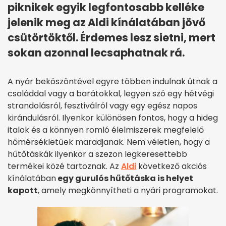
piknikek egyik legfontosabb kelléke
jelenik meg az Aldi kínálatában jövő
csütörtöktől. Érdemes lesz sietni, mert
sokan azonnal lecsaphatnak rá.
A nyár beköszöntével egyre többen indulnak útnak a
családdal vagy a barátokkal, legyen szó egy hétvégi
strandolásról, fesztiválról vagy egy egész napos
kirándulásról. Ilyenkor különösen fontos, hogy a hideg
italok és a könnyen romló élelmiszerek megfelelő
hőmérsékletűek maradjanak. Nem véletlen, hogy a
hűtőtáskák ilyenkor a szezon legkeresettebb
termékei közé tartoznak. Az
Aldi
következő akciós
kínálatában
egy gurulós hűtőtáska is helyet
kapott
, amely megkönnyítheti a nyári programokat.