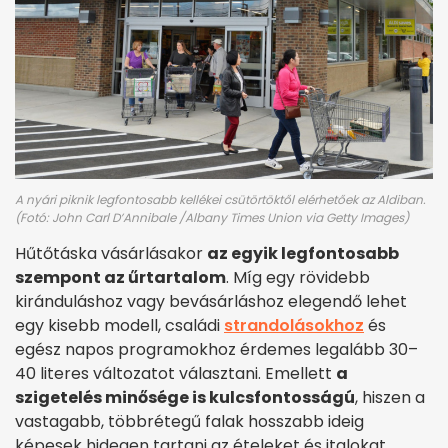
A nyári piknik legfontosabb kellékei csütörtöktől elérhetőek az Aldiban.
(Fotó: John Carl D’Annibale /Albany Times Union via Getty Images)
Hűtőtáska vásárlásakor
az egyik legfontosabb
szempont az űrtartalom
. Míg egy rövidebb
kiránduláshoz vagy bevásárláshoz elegendő lehet
egy kisebb modell, családi
strandolásokhoz
és
egész napos programokhoz érdemes legalább 30–
40 literes változatot választani. Emellett
a
szigetelés minősége is kulcsfontosságú
, hiszen a
vastagabb, többrétegű falak hosszabb ideig
képesek hidegen tartani az ételeket és italokat.