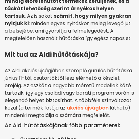
mindig előre lehűtött termékek kerüljenek, és a
táskát lehetőség szerint árnyékos helyen
tartsuk
. Az is sokat
számít, hogy milyen gyakran
nyitjuk ki
: minden egyes nyitáskor meleg levegő jut
a belsejébe, ami gyorsítja a felmelegedést. A
megfelelően használt hűtőtáska így egész napos st
Mit tud az Aldi hűtőtáskája?
Az Aldi akciós újságjában szereplő gurulós hűtőtáska
június 11-től, csütörtöktől lesz elérhető a készlet
erejéig. Az eszköz a nagyobb méretű modellek közé
tartozik, így egy családi vagy baráti program során is
elegendő helyet biztosíthat. A többféle színváltozat
közül (a termék fotója az
akciós újságban
látható)
mindenki megtalálja a számára megfelelőt.
Az Aldi hűtőtáskájának főbb paraméterei: