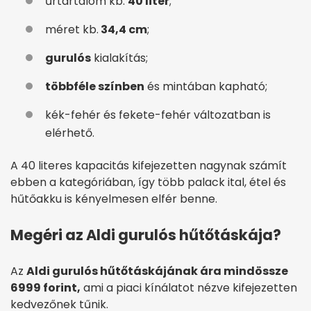
űrtartalom kb.
40 liter
;
méret kb.
34,4 cm
;
gurulós
kialakítás;
többféle színben
és mintában kapható;
kék-fehér és fekete-fehér változatban is
elérhető.
A 40 literes kapacitás kifejezetten nagynak számít
ebben a kategóriában, így több palack ital, étel és
hűtőakku is kényelmesen elfér benne.
Megéri az Aldi gurulós hűtőtáskája?
Az
Aldi gurulós hűtőtáskájának ára mindössze
6999 forint,
ami a piaci kínálatot nézve kifejezetten
kedvezőnek tűnik.