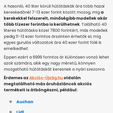
A hasonló, 40 liter körüli hűtőtáskák ára több hazai
kereskedőnél 7-13 ezer forint között mozog, míg
a
kerekekkel felszerelt, minőségibb modellek akár
több tízezer forintba is kerülhetnek
. Található 40
literes hűtőtáska közel 7800 forintért, más modellek
pedig 11-13 ezer forintos árszinten érhetők el, míg
egyes gurulós változatok ára 40 ezer forint fölé is
emelkedhet.
Éppen ezért a 6999 forintos ár különösen vonzó lehet
azok számára, akik egy nagy méretű, könnyen
mozgatható hűtőtáskát keresnek a nyári szezonra.
Érdemes az
Akciós-Újság.hu
oldalán
megtalálható más áruházláncok akciós
termékeit is átböngészni, például:
Auchan
Lidl