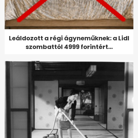
Leáldozott a régi ágyneműknek: a Lidl
szombattól 4999 forintért...