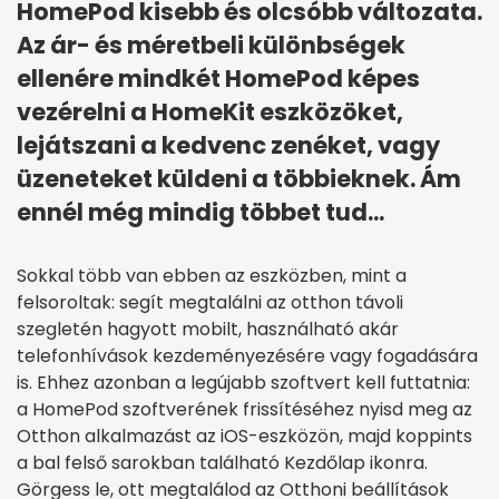
HomePod kisebb és olcsóbb változata.
Az ár- és méretbeli különbségek
ellenére mindkét HomePod képes
vezérelni a HomeKit eszközöket,
lejátszani a kedvenc zenéket, vagy
üzeneteket küldeni a többieknek. Ám
ennél még mindig többet tud...
Sokkal több van ebben az eszközben, mint a
felsoroltak: segít megtalálni az otthon távoli
szegletén hagyott mobilt, használható akár
telefonhívások kezdeményezésére vagy fogadására
is. Ehhez azonban a legújabb szoftvert kell futtatnia:
a HomePod szoftverének frissítéséhez nyisd meg az
Otthon alkalmazást az iOS-eszközön, majd koppints
a bal felső sarokban található Kezdőlap ikonra.
Görgess le, ott megtalálod az Otthoni beállítások