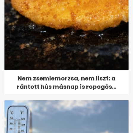
Nem zsemlemorzsa, nem liszt: a
rántott hús másnap is ropogós...