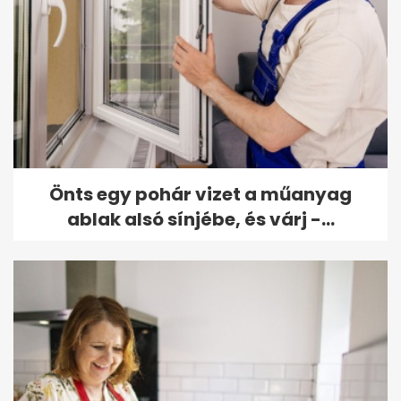
Önts egy pohár vizet a műanyag
ablak alsó sínjébe, és várj -...