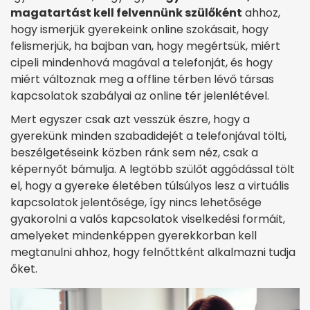
magatartást kell felvennünk szülőként
ahhoz,
hogy ismerjük gyerekeink online szokásait, hogy
felismerjük, ha bajban van, hogy megértsük, miért
cipeli mindenhová magával a telefonját, és hogy
miért változnak meg a offline térben lévő társas
kapcsolatok szabályai az online tér jelenlétével.
Mert egyszer csak azt vesszük észre, hogy a
gyerekünk minden szabadidejét a telefonjával tölti,
beszélgetéseink közben ránk sem néz, csak a
képernyőt bámulja. A legtöbb szülőt aggódással tölt
el, hogy a gyereke életében túlsúlyos lesz a virtuális
kapcsolatok jelentősége, így nincs lehetősége
gyakorolni a valós kapcsolatok viselkedési formáit,
amelyeket mindenképpen gyerekkorban kell
megtanulni ahhoz, hogy felnőttként alkalmazni tudja
őket.