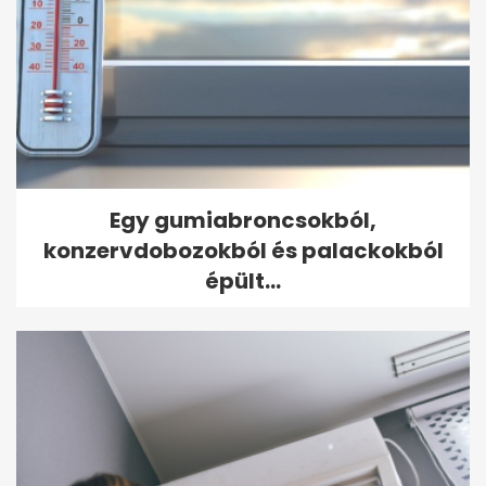
Egy gumiabroncsokból,
konzervdobozokból és palackokból
épült...