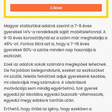
Cikkei
Magyar statisztikai adatok szerint a 7-8 éves
gyerekek 14%-a rendelkezik saját mobiltelefonnal. A
9-10 éves korosztálynál ez a szám már meghaladja a
48%-ot. Fontos látni azt is, hogy a 7–16 éves
gyerekek 60%-a szinte minden nap használja is
eszközét.
Ezek az adatok sokak számára meglepőek lehetnek.
De ha jobban belegondolunk, ezeket az eszközöket
mi szülők, felelős felnőttek adjuk gyerekeink kezébe,
mi vásároljuk meg számukra. A vásárlások
motivációja sem mindig egyértelmű.
Sok gyerek
egyedül jár iskolába, egyedül buszozik-villamosozik,
egyedül megy edzésre tanítás után.
Érthető, hogy óriási az igény, hogy ezekben a