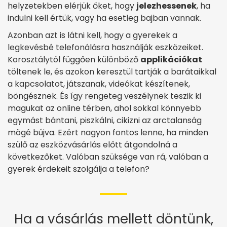
helyzetekben elérjük őket, hogy
jelezhessenek
, ha
indulni kell értük, vagy ha esetleg bajban vannak.
Azonban azt is látni kell, hogy a gyerekek a
legkevésbé telefonálásra használják eszközeiket.
Korosztálytól függően különböző
applikációkat
töltenek le, és azokon keresztül tartják a barátaikkal
a kapcsolatot, játszanak, videókat készítenek,
böngésznek. És így rengeteg veszélynek teszik ki
magukat az online térben, ahol sokkal könnyebb
egymást bántani, piszkálni, cikizni az arctalanság
mögé bújva. Ezért nagyon fontos lenne, ha minden
szülő az eszközvásárlás előtt átgondolná a
következőket. Valóban szüksége van rá, valóban a
gyerek érdekeit szolgálja a telefon?
Ha a vásárlás mellett döntünk,