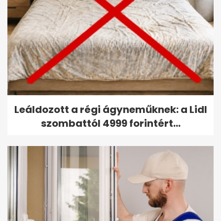
Leáldozott a régi ágyneműknek: a Lidl
szombattól 4999 forintért...