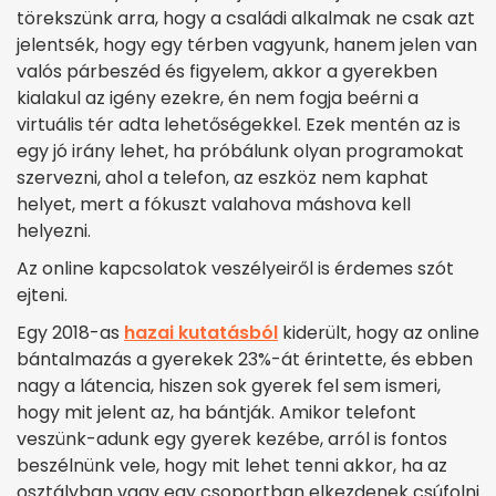
törekszünk arra, hogy a családi alkalmak ne csak azt
jelentsék, hogy egy térben vagyunk, hanem jelen van
valós párbeszéd és figyelem, akkor a gyerekben
kialakul az igény ezekre, én nem fogja beérni a
virtuális tér adta lehetőségekkel. Ezek mentén az is
egy jó irány lehet, ha próbálunk olyan programokat
szervezni, ahol a telefon, az eszköz nem kaphat
helyet, mert a fókuszt valahova máshova kell
helyezni.
Az online kapcsolatok veszélyeiről is érdemes szót
ejteni.
Egy 2018-as
hazai kutatásból
kiderült, hogy az online
bántalmazás a gyerekek 23%-át érintette, és ebben
nagy a látencia, hiszen sok gyerek fel sem ismeri,
hogy mit jelent az, ha bántják. Amikor telefont
veszünk-adunk egy gyerek kezébe, arról is fontos
beszélnünk vele, hogy mit lehet tenni akkor, ha az
osztályban vagy egy csoportban elkezdenek csúfolni