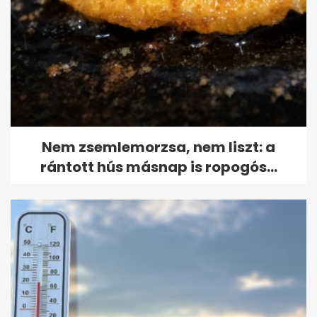
Nem zsemlemorzsa, nem liszt: a
rántott hús másnap is ropogós...