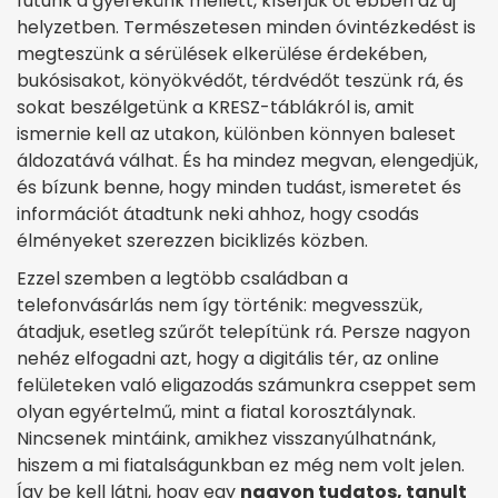
futunk a gyerekünk mellett, kísérjük őt ebben az új
helyzetben. Természetesen minden óvintézkedést is
megteszünk a sérülések elkerülése érdekében,
bukósisakot, könyökvédőt, térdvédőt teszünk rá, és
sokat beszélgetünk a KRESZ-táblákról is, amit
ismernie kell az utakon, különben könnyen baleset
áldozatává válhat. És ha mindez megvan, elengedjük,
és bízunk benne, hogy minden tudást, ismeretet és
információt átadtunk neki ahhoz, hogy csodás
élményeket szerezzen biciklizés közben.
Ezzel szemben a legtöbb családban a
telefonvásárlás nem így történik: megvesszük,
átadjuk, esetleg szűrőt telepítünk rá. Persze nagyon
nehéz elfogadni azt, hogy a digitális tér, az online
felületeken való eligazodás számunkra cseppet sem
olyan egyértelmű, mint a fiatal korosztálynak.
Nincsenek mintáink, amikhez visszanyúlhatnánk,
hiszem a mi fiatalságunkban ez még nem volt jelen.
Így be kell látni, hogy egy
nagyon tudatos, tanult