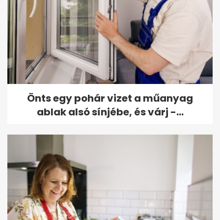
Önts egy pohár vizet a műanyag
ablak alsó sínjébe, és várj -...