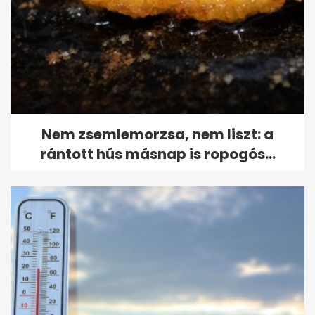
Nem zsemlemorzsa, nem liszt: a
rántott hús másnap is ropogós...