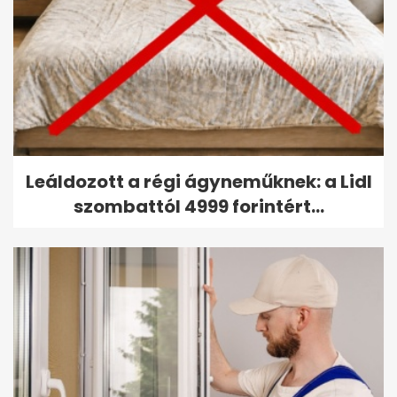
Leáldozott a régi ágyneműknek: a Lidl
szombattól 4999 forintért...