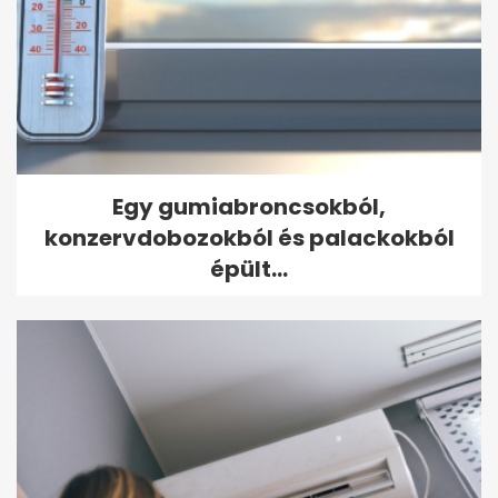
Egy gumiabroncsokból,
konzervdobozokból és palackokból
épült...