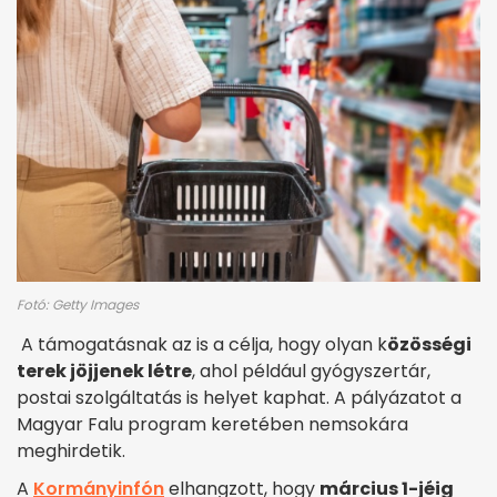
Fotó: Getty Images
A támogatásnak az is a célja, hogy olyan k
özösségi
terek jöjjenek létre
, ahol például gyógyszertár,
postai szolgáltatás is helyet kaphat. A pályázatot a
Magyar Falu program keretében nemsokára
meghirdetik.
A
Kormányinfón
elhangzott, hogy
március 1-jéig