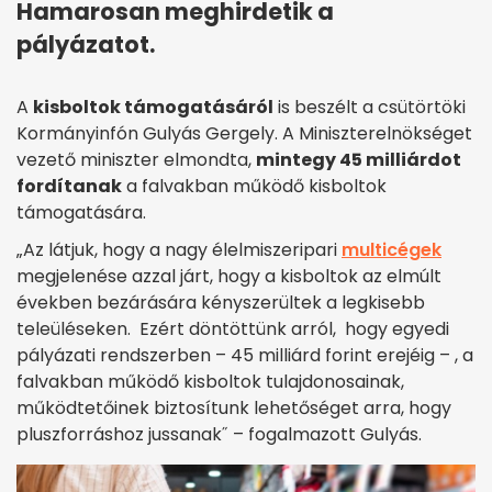
Hamarosan meghirdetik a
pályázatot.
A
kisboltok támogatásáról
is beszélt a csütörtöki
Kormányinfón Gulyás Gergely. A Miniszterelnökséget
vezető miniszter elmondta,
mintegy 45 milliárdot
fordítanak
a falvakban működő kisboltok
támogatására.
„Az látjuk, hogy a nagy élelmiszeripari
multicégek
megjelenése azzal járt, hogy a kisboltok az elmúlt
években bezárására kényszerültek a legkisebb
teleüléseken. Ezért döntöttünk arról, hogy egyedi
pályázati rendszerben – 45 milliárd forint erejéig – , a
falvakban működő kisboltok tulajdonosainak,
működtetőinek biztosítunk lehetőséget arra, hogy
pluszforráshoz jussanak˝ – fogalmazott Gulyás.