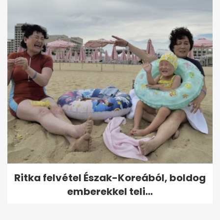
Ritka felvétel Észak-Koreából, boldog
emberekkel teli...