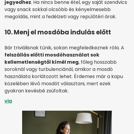
jegyedhez
. Ha nincs benne étel, egy saját szendvics
vagy snack sokkal olcsóbb és kényelmesebb
megoldás, mint a fedélzeti vagy repülőtéri árak.
10. Menj el mosdóba indulás előtt
Bár triviálisnak tűnik, sokan megfeledkeznek róla. A
felszállás előtti mosdóhasználat sok
kellemetlenségtől kímél meg
, főleg hosszabb
soroknál vagy turbulenciánál, amikor a mosdó
használata korlátozott lehet. Érdemes már a kapu
közelében lévő mosdót választani, mert ezek
gyakran kevésbé zsúfoltak.
via