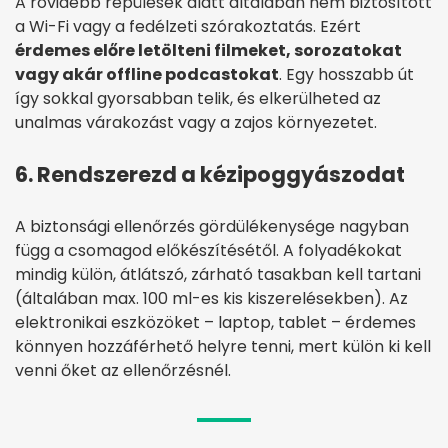
A rövidebb repülések alatt általában nem biztosított
a Wi-Fi vagy a fedélzeti szórakoztatás. Ezért
érdemes előre letölteni filmeket, sorozatokat
vagy akár offline podcastokat
. Egy hosszabb út
így sokkal gyorsabban telik, és elkerülheted az
unalmas várakozást vagy a zajos környezetet.
6. Rendszerezd a kézipoggyászodat
A biztonsági ellenőrzés gördülékenysége nagyban
függ a csomagod előkészítésétől. A folyadékokat
mindig külön, átlátszó, zárható tasakban kell tartani
(általában max. 100 ml-es kis kiszerelésekben). Az
elektronikai eszközöket – laptop, tablet – érdemes
könnyen hozzáférhető helyre tenni, mert külön ki kell
venni őket az ellenőrzésnél.