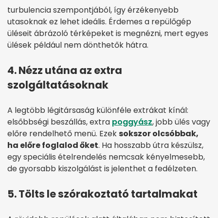
turbulencia szempontjából, így érzékenyebb
utasoknak ez lehet ideális. Érdemes a repülőgép
üléseit ábrázoló térképeket is megnézni, mert egyes
ülések például nem dönthetők hátra.
4. Nézz utána az extra
szolgáltatásoknak
A legtöbb légitársaság különféle extrákat kínál:
elsőbbségi beszállás, extra
poggyász
, jobb ülés vagy
előre rendelhető menü. Ezek
sokszor olcsóbbak,
ha előre foglalod őket
. Ha hosszabb útra készülsz,
egy speciális ételrendelés nemcsak kényelmesebb,
de gyorsabb kiszolgálást is jelenthet a fedélzeten.
5. Tölts le szórakoztató tartalmakat