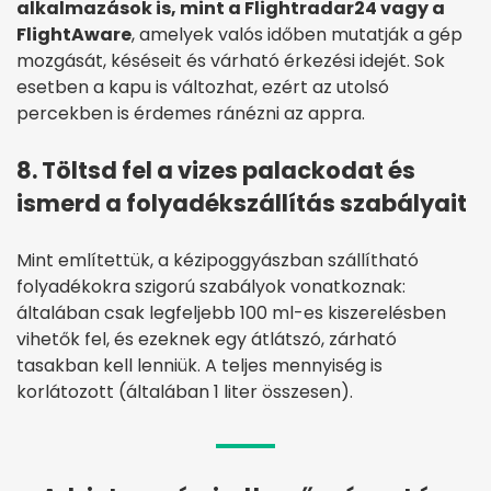
alkalmazások is, mint a Flightradar24 vagy a
FlightAware
, amelyek valós időben mutatják a gép
mozgását, késéseit és várható érkezési idejét. Sok
esetben a kapu is változhat, ezért az utolsó
percekben is érdemes ránézni az appra.
8. Töltsd fel a vizes palackodat és
ismerd a folyadékszállítás szabályait
Mint említettük, a kézipoggyászban szállítható
folyadékokra szigorú szabályok vonatkoznak:
általában csak legfeljebb 100 ml-es kiszerelésben
vihetők fel, és ezeknek egy átlátszó, zárható
tasakban kell lenniük. A teljes mennyiség is
korlátozott (általában 1 liter összesen).