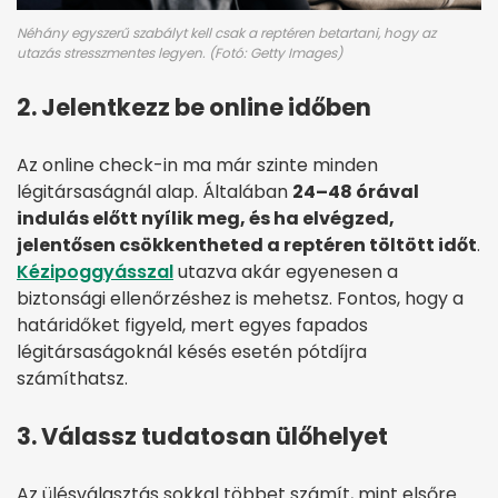
Néhány egyszerű szabályt kell csak a reptéren betartani, hogy az
utazás stresszmentes legyen. (Fotó: Getty Images)
2. Jelentkezz be online időben
Az online check-in ma már szinte minden
légitársaságnál alap. Általában
24–48 órával
indulás előtt nyílik meg, és ha elvégzed,
jelentősen csökkentheted a reptéren töltött időt
.
Kézipoggyásszal
utazva akár egyenesen a
biztonsági ellenőrzéshez is mehetsz. Fontos, hogy a
határidőket figyeld, mert egyes fapados
légitársaságoknál késés esetén pótdíjra
számíthatsz.
3. Válassz tudatosan ülőhelyet
Az ülésválasztás sokkal többet számít, mint elsőre