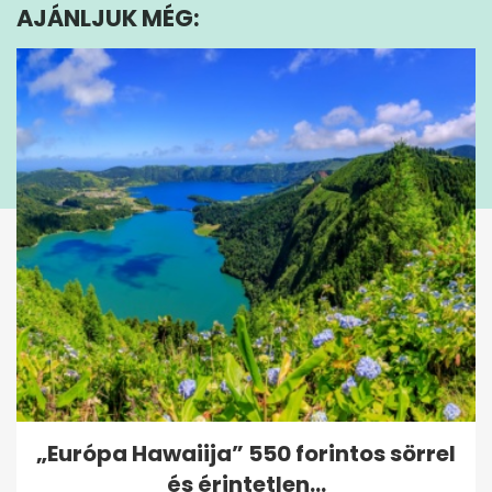
AJÁNLJUK MÉG:
2
seconds
„Európa Hawaiija” 550 forintos sörrel
és érintetlen...