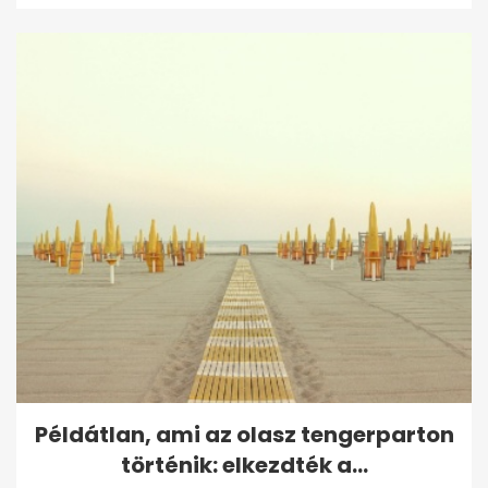
Példátlan, ami az olasz tengerparton
történik: elkezdték a...