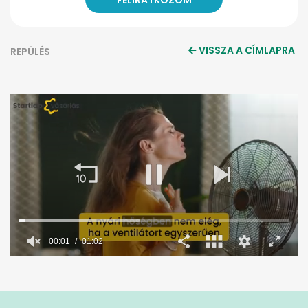
VISSZA A CÍMLAPRA
REPÜLÉS
00:02
01:02
0
seconds
of
1
minute,