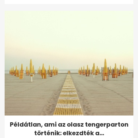
Példátlan, ami az olasz tengerparton
történik: elkezdték a...