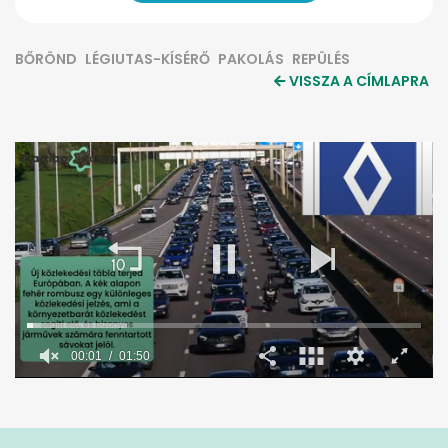
BŐRÖND
LÉGIUTAS-KÍSÉRŐ
PAKOLÁS
REPÜLÉS
VISSZA A CÍMLAPRA
0
seconds
of
1