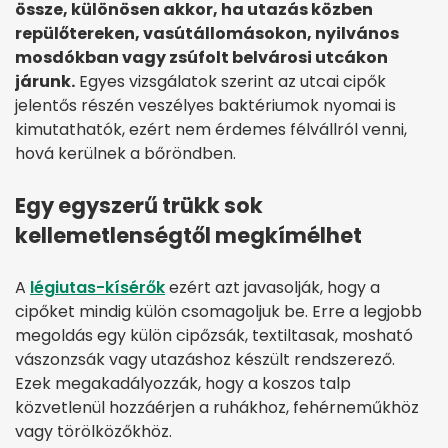
össze, különösen akkor, ha utazás közben
repülőtereken, vasútállomásokon, nyilvános
mosdókban vagy zsúfolt belvárosi utcákon
járunk.
Egyes vizsgálatok szerint az utcai cipők
jelentős részén veszélyes baktériumok nyomai is
kimutathatók, ezért nem érdemes félvállról venni,
hová kerülnek a bőröndben.
Egy egyszerű trükk sok
kellemetlenségtől megkímélhet
A
légiutas-kísérők
ezért azt javasolják, hogy a
cipőket mindig külön csomagoljuk be. Erre a legjobb
megoldás egy külön cipőzsák, textiltasak, mosható
vászonzsák vagy utazáshoz készült rendszerező.
Ezek megakadályozzák, hogy a koszos talp
közvetlenül hozzáérjen a ruhákhoz, fehérneműkhöz
vagy törölközőkhöz.