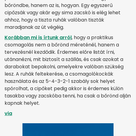
bőröndbe, hanem az is, hogyan. Egy egyszerű
cipőzsák vagy akár egy sima zacskó is elég lehet
ahhoz, hogy a tiszta ruhák valóban tiszták
maradjanak az út végéig.
Korábban mi is írtunk arról
, hogy a praktikus
csomagolás nem a bőrönd méreténél, hanem a
tervezésnél kezdődik. Érdemes előre listát írni,
utánanézni, mit biztosít a szállás, és csak azokat a
darabokat bepakolni, amelyekre valóban szükség
lesz. A ruhák feltekerése, a csomagolókockák
használata és az 5-4-3-2-1 szabály sok helyet
spórolhat, a cipőket pedig akkor is érdemes külön
tasakba vagy zacskóba tenni, ha csak a bőrönd alján
kapnak helyet.
via