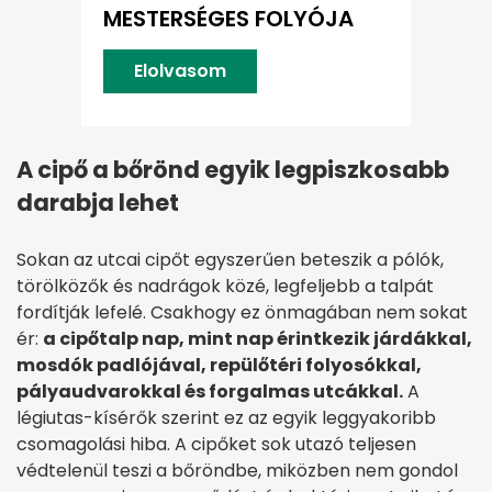
MESTERSÉGES FOLYÓJA
Elolvasom
A cipő a bőrönd egyik legpiszkosabb
darabja lehet
Sokan az utcai cipőt egyszerűen beteszik a pólók,
törölközők és nadrágok közé, legfeljebb a talpát
fordítják lefelé. Csakhogy ez önmagában nem sokat
ér:
a cipőtalp nap, mint nap érintkezik járdákkal,
mosdók padlójával, repülőtéri folyosókkal,
pályaudvarokkal és forgalmas utcákkal.
A
légiutas-kísérők szerint ez az egyik leggyakoribb
csomagolási hiba. A cipőket sok utazó teljesen
védtelenül teszi a bőröndbe, miközben nem gondol