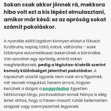
Sokan csak akkor jönnek rá, mekkora
hiba volt ezt a kis lépést elmulasztani,
amikor már késő: ez az apróság sokat
számít pakoláskor.
A nyaralás előtti izgalom könnyen elviszi a fókuszt:
fürdőruha, naptej, töltő, iratok, váltóruha – ezek
többnyire automatikusan bekerülnek a bőröndbe.
Van azonban egy apróság, amiről sokan
megfeledkeznek,
pedig a légiutas-kísérők szerint
komoly különbséget jelenthet pakoláskor.
A
tapasztalt utazók ugyanis nem csak arra figyelnek,
mit visznek magukkal, hanem arra is, hogyan
kerülnek a dolgok a
poggyászba
. Egyetlen
hétköznapi tárgy, pontosabban annak hiánya, is elég
lehet ahhoz, hogy a frissen mosott ruhák kellemetlen
szagúak vagy szennyezettek legyenek.