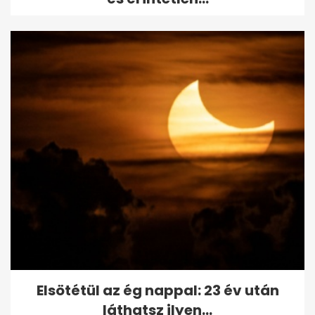
Elsötétül az ég nappal: 23 év után
láthatsz ilyen...