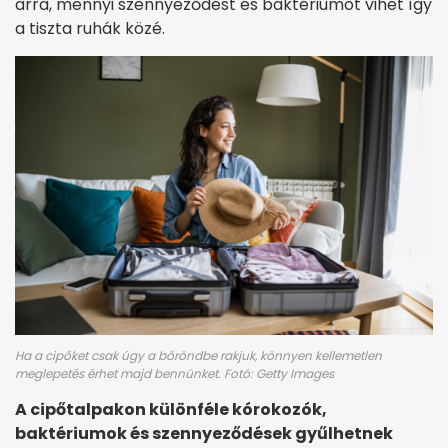
arra, mennyi szennyeződést és baktériumot vihet így
a tiszta ruhák közé.
Ha a cipőket csak úgy a bőröndbe rakjuk, könnyen kellemetlen
meglepetés érhet majd bennünket. Fotó: Getty Images
A cipőtalpakon különféle kórokozók,
baktériumok és szennyeződések gyűlhetnek