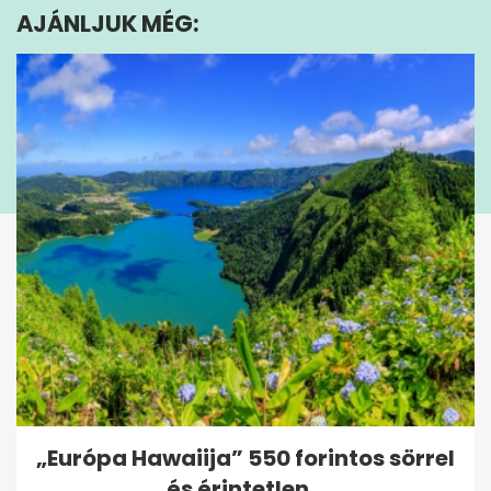
minute,
AJÁNLJUK MÉG:
50
seconds
„Európa Hawaiija” 550 forintos sörrel
és érintetlen...