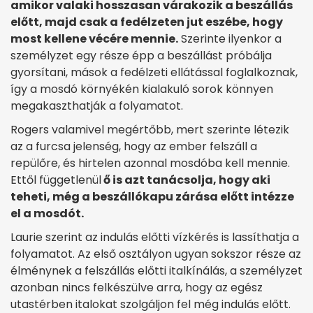
amikor valaki hosszasan várakozik a beszállás
előtt, majd csak a fedélzeten jut eszébe, hogy
most kellene vécére mennie.
Szerinte ilyenkor a
személyzet egy része épp a beszállást próbálja
gyorsítani, mások a fedélzeti ellátással foglalkoznak,
így a mosdó környékén kialakuló sorok könnyen
megakaszthatják a folyamatot.
Rogers valamivel megértőbb, mert szerinte létezik
az a furcsa jelenség, hogy az ember felszáll a
repülőre, és hirtelen azonnal mosdóba kell mennie.
Ettől függetlenül
ő is azt tanácsolja, hogy aki
teheti, még a beszállókapu zárása előtt intézze
el a mosdót.
Laurie szerint az indulás előtti vízkérés is lassíthatja a
folyamatot. Az első osztályon ugyan sokszor része az
élménynek a felszállás előtti italkínálás, a személyzet
azonban nincs felkészülve arra, hogy az egész
utastérben italokat szolgáljon fel még indulás előtt.