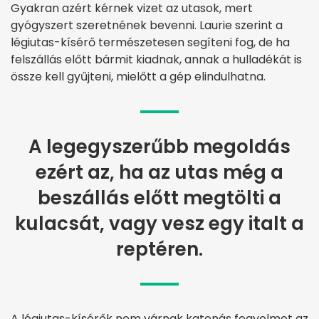
Gyakran azért kérnek vizet az utasok, mert
gyógyszert szeretnének bevenni. Laurie szerint a
légiutas-kísérő természetesen segíteni fog, de ha
felszállás előtt bármit kiadnak, annak a hulladékát is
össze kell gyűjteni, mielőtt a gép elindulhatna.
A legegyszerűbb megoldás
ezért az, ha az utas még a
beszállás előtt megtölti a
kulacsát, vagy vesz egy italt a
reptéren.
A légiutas-kísérők nem várnak katonás fegyelmet az