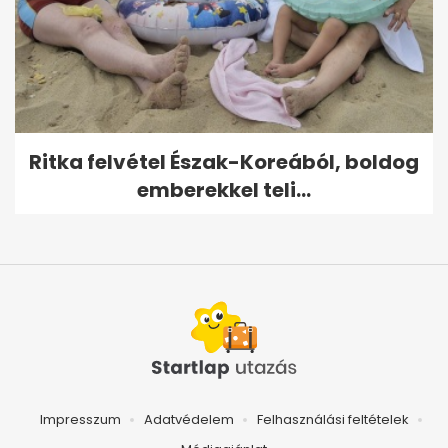
Ritka felvétel Észak-Koreából, boldog
emberekkel teli...
Impresszum
Adatvédelem
Felhasználási feltételek