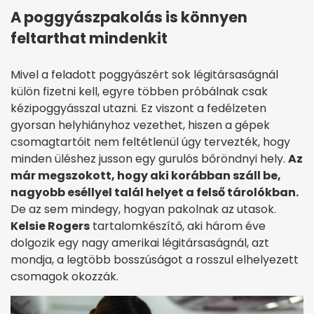
A poggyászpakolás is könnyen
feltarthat mindenkit
Mivel a feladott poggyászért sok légitársaságnál
külön fizetni kell, egyre többen próbálnak csak
kézipoggyásszal utazni. Ez viszont a fedélzeten
gyorsan helyhiányhoz vezethet, hiszen a gépek
csomagtartóit nem feltétlenül úgy tervezték, hogy
minden üléshez jusson egy gurulós bőröndnyi hely.
Az
már megszokott, hogy aki korábban száll be,
nagyobb eséllyel talál helyet a felső tárolókban.
De az sem mindegy, hogyan pakolnak az utasok.
Kelsie Rogers
tartalomkészítő, aki három éve
dolgozik egy nagy amerikai légitársaságnál, azt
mondja, a legtöbb bosszúságot a rosszul elhelyezett
csomagok okozzák.