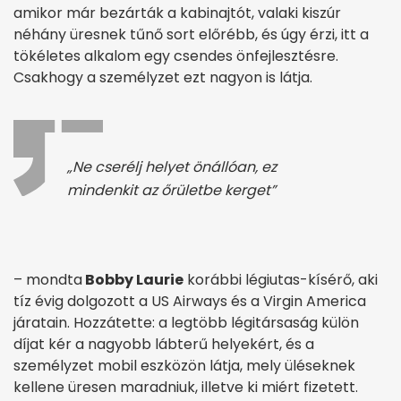
amikor már bezárták a kabinajtót, valaki kiszúr
néhány üresnek tűnő sort előrébb, és úgy érzi, itt a
tökéletes alkalom egy csendes önfejlesztésre.
Csakhogy a személyzet ezt nagyon is látja.
„Ne cserélj helyet önállóan, ez
mindenkit az őrületbe kerget”
– mondta
Bobby Laurie
korábbi légiutas-kísérő, aki
tíz évig dolgozott a US Airways és a Virgin America
járatain. Hozzátette: a legtöbb légitársaság külön
díjat kér a nagyobb lábterű helyekért, és a
személyzet mobil eszközön látja, mely üléseknek
kellene üresen maradniuk, illetve ki miért fizetett.