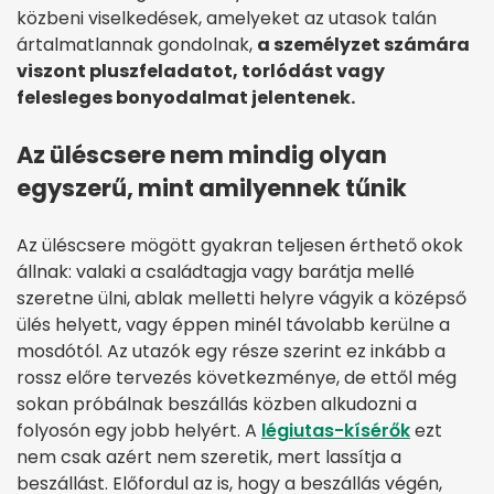
közbeni viselkedések, amelyeket az utasok talán
ártalmatlannak gondolnak,
a személyzet számára
viszont pluszfeladatot, torlódást vagy
felesleges bonyodalmat jelentenek.
Az üléscsere nem mindig olyan
egyszerű, mint amilyennek tűnik
Az üléscsere mögött gyakran teljesen érthető okok
állnak: valaki a családtagja vagy barátja mellé
szeretne ülni, ablak melletti helyre vágyik a középső
ülés helyett, vagy éppen minél távolabb kerülne a
mosdótól. Az utazók egy része szerint ez inkább a
rossz előre tervezés következménye, de ettől még
sokan próbálnak beszállás közben alkudozni a
folyosón egy jobb helyért. A
légiutas-kísérők
ezt
nem csak azért nem szeretik, mert lassítja a
beszállást. Előfordul az is, hogy a beszállás végén,