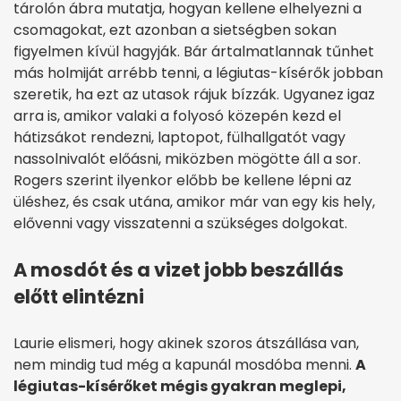
tárolón ábra mutatja, hogyan kellene elhelyezni a
csomagokat, ezt azonban a sietségben sokan
figyelmen kívül hagyják. Bár ártalmatlannak tűnhet
más holmiját arrébb tenni, a légiutas-kísérők jobban
szeretik, ha ezt az utasok rájuk bízzák. Ugyanez igaz
arra is, amikor valaki a folyosó közepén kezd el
hátizsákot rendezni, laptopot, fülhallgatót vagy
nassolnivalót előásni, miközben mögötte áll a sor.
Rogers szerint ilyenkor előbb be kellene lépni az
üléshez, és csak utána, amikor már van egy kis hely,
elővenni vagy visszatenni a szükséges dolgokat.
A mosdót és a vizet jobb beszállás
előtt elintézni
Laurie elismeri, hogy akinek szoros átszállása van,
nem mindig tud még a kapunál mosdóba menni.
A
légiutas-kísérőket mégis gyakran meglepi,