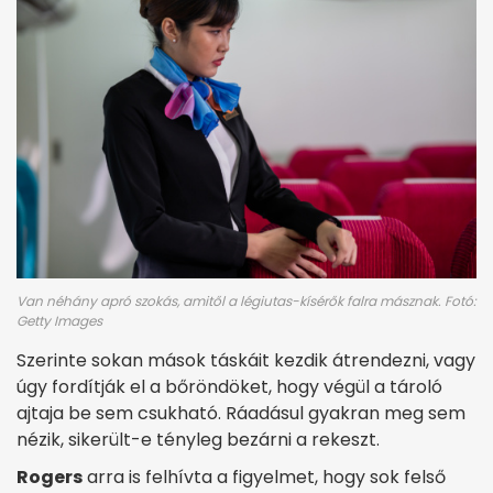
Van néhány apró szokás, amitől a légiutas-kísérők falra másznak. Fotó:
Getty Images
Szerinte sokan mások táskáit kezdik átrendezni, vagy
úgy fordítják el a bőröndöket, hogy végül a tároló
ajtaja be sem csukható. Ráadásul gyakran meg sem
nézik, sikerült-e tényleg bezárni a rekeszt.
Rogers
arra is felhívta a figyelmet, hogy sok felső