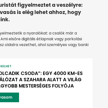
ristát figyelmeztet a veszélyre:
vasás is elég lehet ahhoz, hogy
ink.
yelmeztetik a nyaralókat: a csalók már a
. Ami elsőre digitális étlapnak vagy parkolási
ász oldalra vezethet, ahol személyes vagy banki
EKELHET:
OLCADIK CSODA”: EGY 4000 KM-ES
LÓZAT A SZAHARA ALATT A VILÁG
AGYOBB MESTERSÉGES FOLYÓJA
lvasom