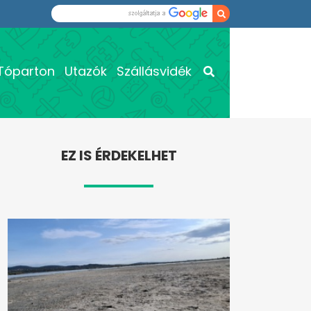
Tóparton
Utazók
Szállásvidék
EZ IS ÉRDEKELHET