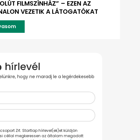
OLÚT FILMSZÍNHÁZ” – EZEN AZ
ALON VEZETIK A LÁTOGATÓKAT
lvasom
evelünkre, hogy ne maradj le a legérdekesebb
oport Zrt. Startlap hírlevel(ek)et küldjön
ési céllal megkeressen az általam megadott