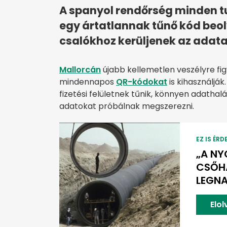
A spanyol rendőrség minden tu
egy ártatlannak tűnő kód beol
csalókhoz kerüljenek az adata
Mallorcán
újabb kellemetlen veszélyre fig
mindennapos
QR-kódokat
is kihasználják
fizetési felületnek tűnik, könnyen adathal
adatokat próbálnak megszerezni.
EZ IS ÉRD
„A NY
CSŐHÁ
LEGN
Elo