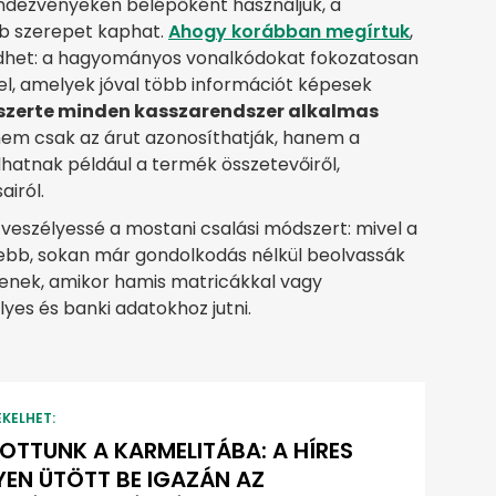
 rendezvényeken belépőként használjuk, a
 szerepet kaphat.
Ahogy korábban megírtuk
,
ődhet: a hagyományos vonalkódokat fokozatosan
el, amelyek jóval több információt képesek
ágszerte minden kasszarendszer alkalmas
nem csak az árut azonosíthatják, hanem a
dhatnak például a termék összetevőiről,
airól.
 veszélyessé a mostani csalási módszert: mivel a
bb, sokan már gondolkodás nélkül beolvassák
tenek, amikor hamis matricákkal vagy
es és banki adatokhoz jutni.
EKELHET:
OTTUNK A KARMELITÁBA: A HÍRES
YEN ÜTÖTT BE IGAZÁN AZ