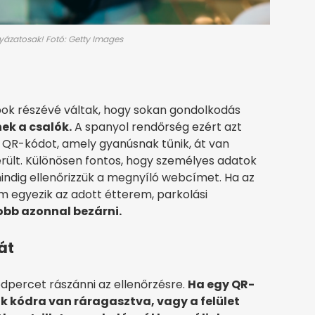
yázatosak! Fotó: Getty Images
k részévé váltak, hogy sokan gondolkodás
ek a csalók.
A spanyol rendőrség ezért azt
n QR-kódot, amely gyanúsnak tűnik, át van
került. Különösen fontos, hogy személyes adatok
ndig ellenőrizzük a megnyíló webcímet. Ha az
em egyezik az adott étterem, parkolási
obb azonnal bezárni.
át
percet rászánni az ellenőrzésre.
Ha egy QR-
k kódra van ráragasztva, vagy a felület