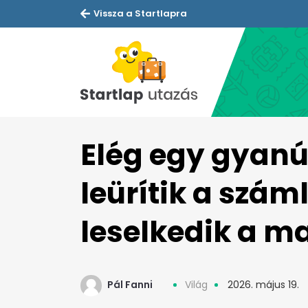
Vissza a Startlapra
Elég egy gyanú
leürítik a szám
leselkedik a ma
Pál Fanni
Világ
2026. május 19.