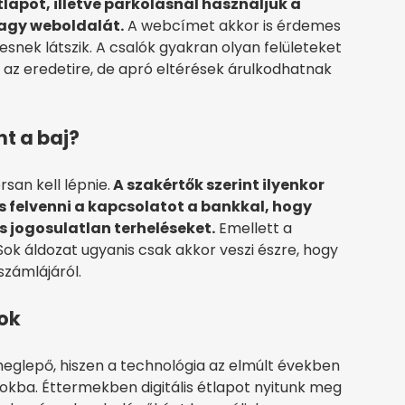
lapot, illetve parkolásnál használjuk a
agy weboldalát.
A webcímet akkor is érdemes
lesnek látszik. A csalók gyakran olyan felületeket
az eredetire, de apró eltérések árulkodhatnak
t a baj?
rsan kell lépnie.
A szakértők szerint ilyenkor
s felvenni a kapcsolatot a bankkal, hogy
 jogosulatlan terheléseket.
Emellett a
 Sok áldozat ugyanis csak akkor veszi észre, hogy
számlájáról.
ok
lepő, hiszen a technológia az elmúlt években
okba. Éttermekben digitális étlapot nyitunk meg