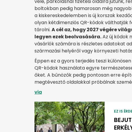
vele, parkolásnál fizetési oldalra jutunk,
boltokban pedig hamarosan még nagyobb
a kiskereskedelemben is új korszak kezd
olyan kétdimenziós QR-kódok válthatják f
tárolni.
A cél az, hogy 2027 végére vil
legyen ezek beolvasására.
Az új kódok 
vásárlók számára is részletes adatokat a
származási helyéről vagy környezeti hatás
Éppen ez a gyors terjedés teszi különösen
QR-kódok használata egyre természetese
őket. A bűnözők pedig pontosan erre épí
megtévesztő oldalakkal próbálnak személy
via
EZ IS ÉRD
BEJUT
ERKÉL