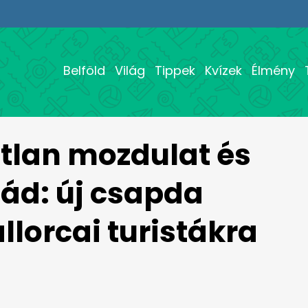
Belföld
Világ
Tippek
Kvízek
Élmény
tlan mozdulat és
lád: új csapda
llorcai turistákra