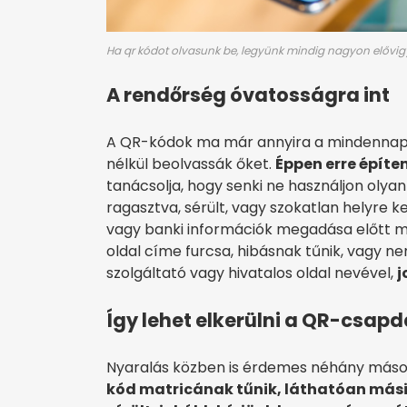
Ha qr kódot olvasunk be, legyünk mindig nagyon elővig
A rendőrség óvatosságra int
A QR-kódok ma már annyira a mindennapo
nélkül beolvassák őket.
Éppen erre építen
tanácsolja, hogy senki ne használjon olya
ragasztva, sérült, vagy szokatlan helyre 
vagy banki információk megadása előtt mi
oldal címe furcsa, hibásnak tűnik, vagy n
szolgáltató vagy hivatalos oldal nevével,
j
Így lehet elkerülni a QR-csapd
Nyaralás közben is érdemes néhány másod
kód matricának tűnik, láthatóan mási