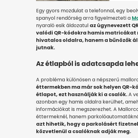
Egy gyors mozdulat a telefonnal, egy beolv
spanyol rendőrség arra figyelmezteti a
Ma
nyaraló esik áldozatul
az úgynevezett Q
valódi QR-kódokra hamis matricákat 
hivatalos oldalra, hanem a bűnözők ál
jutnak.
Az étlapból is adatcsapda leh
A probléma különösen a népszerű mallorca
éttermekben ma már sok helyen QR-kódo
étlapot, ezt használják ki a csalók.
A ve
azonban egy hamis oldalra kerülhet, amel
információkat is megszerezhet. A Mallor
éttermeknél, hanem parkolóautomatáknál 
azt hihetik, hogy a parkolásért fizet
közvetlenül a csalóknak adják meg.