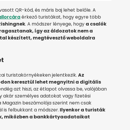
asott QR-kód, és máris baj lehet belőle. A
llorcára
érkező turistákat, hogy egyre több
Rishingnek
. A módszer lényege, hogy
a csalók
ragasztanak, így az áldozatok nem a
tal készített, megtévesztő weboldalra
et
i turistakörnyékeken jelentkezik.
Az
n keresztül lehet megnyitni a digitális
ndég azt hiszi, az étlapot olvassa be, valójában
y akár személyes adatokat vagy fizetési
ca Magazin beszámolója szerint nem csak
is felbukkant a módszer.
Ilyenkor a turisták
nek, miközben a bankkártyaadataikat