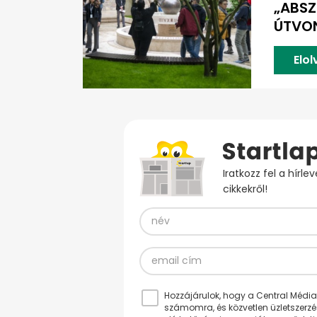
„ABSZ
ÚTVON
Elo
Iratkozz fel a hírl
cikkekről!
Hozzájárulok, hogy a Central Médiacs
számomra, és közvetlen üzletszerz