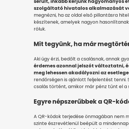
sérült, inkább kérjünk hagyományos ét
szolgáltató hivatalos alkalmazását v
megnézni, ha az oldal első pillantásra hite
készítenek, amelyek nagyon hasonlítanak 
róluk.
Mit tegyünk, ha már megtörtén
Aki úgy érzi, bedőlt a csalásnak, annak gyo
érdemes azonnal jelszót változtatni, é
meg lehessen akadályozni az esetleges
rendőrségen is ajánlott feljelentést tenni.
csalás történt, amikor már pénz tűnt el a 
Egyre népszerűbbek a QR-kód
A QR-kódok terjedése önmagában nem meg
szinte észrevétlenül beépült a mindennap