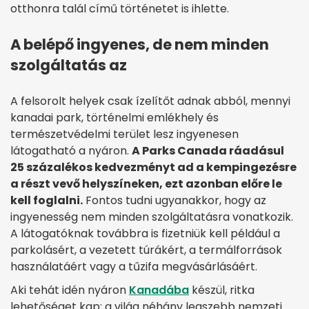
otthonra talál című történetet is ihlette.
A belépő ingyenes, de nem minden
szolgáltatás az
A felsorolt helyek csak ízelítőt adnak abból, mennyi
kanadai park, történelmi emlékhely és
természetvédelmi terület lesz ingyenesen
látogatható a nyáron.
A Parks Canada ráadásul
25 százalékos kedvezményt ad a kempingezésre
a részt vevő helyszíneken, ezt azonban előre le
kell foglalni.
Fontos tudni ugyanakkor, hogy az
ingyenesség nem minden szolgáltatásra vonatkozik.
A látogatóknak továbbra is fizetniük kell például a
parkolásért, a vezetett túrákért, a termálforrások
használatáért vagy a tűzifa megvásárlásáért.
Aki tehát idén nyáron
Kanadába
készül, ritka
lehetőséget kap: a világ néhány legszebb nemzeti