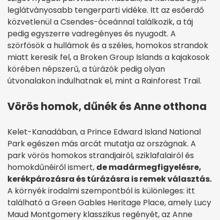
leglátványosabb tengerparti vidéke. Itt az esőerdő
közvetlenül a Csendes-óceánnal találkozik, a táj
pedig egyszerre vadregényes és nyugodt. A
szörfösök a hullámok és a széles, homokos strandok
miatt keresik fel, a Broken Group Islands a kajakosok
körében népszerű, a túrázók pedig olyan
útvonalakon indulhatnak el, mint a Rainforest Trail.
Vörös homok, dűnék és Anne otthona
Kelet-Kanadában, a Prince Edward Island National
Park egészen más arcát mutatja az országnak. A
park vörös homokos strandjairól, sziklafalairól és
homokdűnéiről ismert,
de madármegfigyelésre,
kerékpározásra és túrázásra is remek választás.
A környék irodalmi szempontból is különleges: itt
található a Green Gables Heritage Place, amely Lucy
Maud Montgomery klasszikus regényét, az Anne