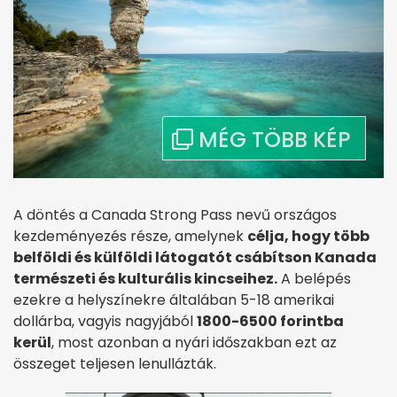
A döntés a Canada Strong Pass nevű országos
kezdeményezés része, amelynek
célja, hogy több
belföldi és külföldi látogatót csábítson Kanada
természeti és kulturális kincseihez.
A belépés
ezekre a helyszínekre általában 5-18 amerikai
dollárba, vagyis nagyjából
1800-6500 forintba
kerül
, most azonban a nyári időszakban ezt az
összeget teljesen lenullázták.