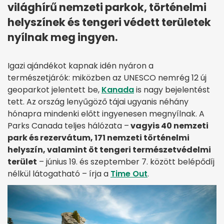
világhírű nemzeti parkok, történelmi
helyszínek és tengeri védett területek
nyílnak meg ingyen.
Igazi ajándékot kapnak idén nyáron a
természetjárók: miközben az UNESCO nemrég 12 új
geoparkot jelentett be,
Kanada
is nagy bejelentést
tett. Az ország lenyűgöző tájai ugyanis néhány
hónapra mindenki előtt ingyenesen megnyílnak. A
Parks Canada teljes hálózata –
vagyis 40 nemzeti
park és rezervátum, 171 nemzeti történelmi
helyszín, valamint öt tengeri természetvédelmi
terület
– június 19. és szeptember 7. között belépődíj
nélkül látogatható – írja a
Time Out
.