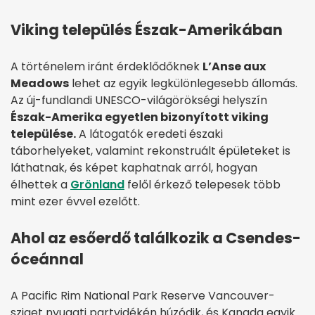
Viking település Észak-Amerikában
A történelem iránt érdeklődőknek
L’Anse aux
Meadows
lehet az egyik legkülönlegesebb állomás.
Az új-fundlandi UNESCO-világörökségi helyszín
Észak-Amerika egyetlen bizonyított viking
települése.
A látogatók eredeti északi
táborhelyeket, valamint rekonstruált épületeket is
láthatnak, és képet kaphatnak arról, hogyan
élhettek a
Grönland
felől érkező telepesek több
mint ezer évvel ezelőtt.
Ahol az esőerdő találkozik a Csendes-
óceánnal
A Pacific Rim National Park Reserve Vancouver-
sziget nyugati partvidékén húzódik, és Kanada egyik