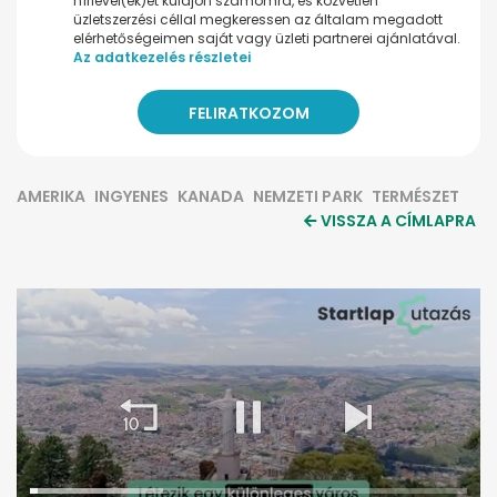
hírlevel(ek)et küldjön számomra, és közvetlen
üzletszerzési céllal megkeressen az általam megadott
elérhetőségeimen saját vagy üzleti partnerei ajánlatával.
Az adatkezelés részletei
AMERIKA
INGYENES
KANADA
NEMZETI PARK
TERMÉSZET
VISSZA A CÍMLAPRA