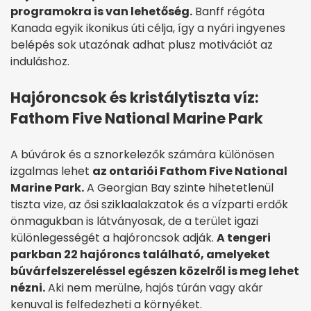
programokra is van lehetőség.
Banff régóta
Kanada egyik ikonikus úti célja, így a nyári ingyenes
belépés sok utazónak adhat plusz motivációt az
induláshoz.
Hajóroncsok és kristálytiszta víz:
Fathom Five National Marine Park
A búvárok és a sznorkelezők számára különösen
izgalmas lehet
az ontariói Fathom Five National
Marine Park.
A Georgian Bay szinte hihetetlenül
tiszta vize, az ősi sziklaalakzatok és a vízparti erdők
önmagukban is látványosak, de a terület igazi
különlegességét a hajóroncsok adják.
A tengeri
parkban 22 hajóroncs található, amelyeket
búvárfelszereléssel egészen közelről is meg lehet
nézni.
Aki nem merülne, hajós túrán vagy akár
kenuval is felfedezheti a környéket.