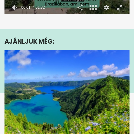
00:02
01:32
0
seconds
of
1
minute,
AJÁNLJUK MÉG:
32
seconds