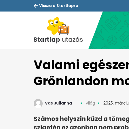
Vissza a Startlapra
Valami egészen
Grönlandon mo
Vas Julianna
Világ
2025. március
Számos helyszín küzd a tömeg
szigetén ez azonban nem prob