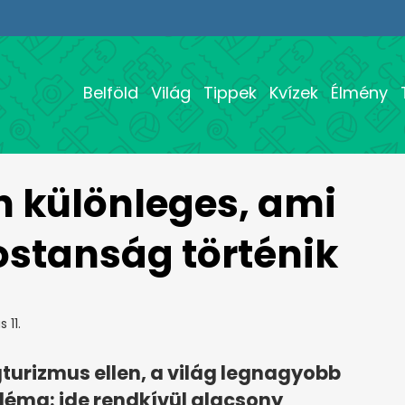
Belföld
Világ
Tippek
Kvízek
Élmény
 különleges, ami
stanság történik
 11.
turizmus ellen, a világ legnagyobb
léma: ide rendkívül alacsony