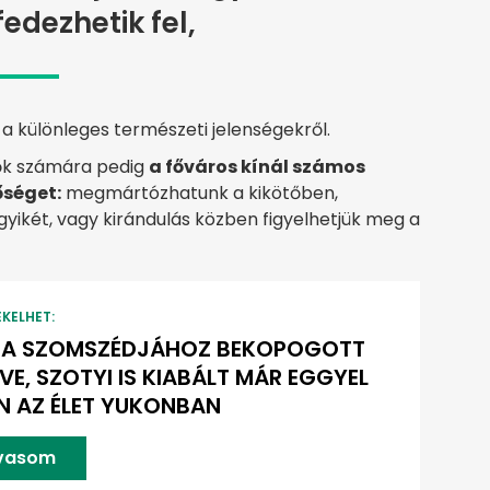
fedezhetik fel,
a különleges természeti jelenségekről.
ők számára pedig
a főváros kínál számos
őséget:
megmártózhatunk a kikötőben,
ikét, vagy kirándulás közben figyelhetjük meg a
EKELHET:
TA SZOMSZÉDJÁHOZ BEKOPOGOTT
VE, SZOTYI IS KIABÁLT MÁR EGGYEL
EN AZ ÉLET YUKONBAN
lvasom