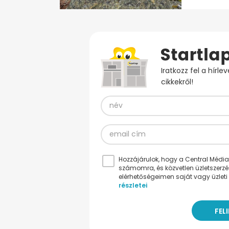
Iratkozz fel a hírl
cikkekről!
Hozzájárulok, hogy a Central Médiacs
számomra, és közvetlen üzletszerz
elérhetőségeimen saját vagy üzleti 
részletei