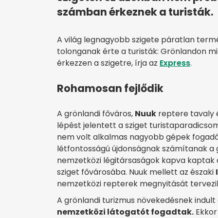
számban érkeznek a turisták.
A világ legnagyobb szigete páratlan term
tolonganak érte a turisták: Grönlandon m
érkezzen a szigetre, írja az
Express
.
Rohamosan fejlődik
A grönlandi főváros,
Nuuk
reptere tavaly 
lépést jelentett a sziget turistaparadic
nem volt alkalmas nagyobb gépek fogadásá
létfontosságú újdonságnak számítanak a gr
nemzetközi légitársaságok kapva kaptak a l
sziget fővárosába. Nuuk mellett az északi
nemzetközi repterek megnyitását tervezi
A grönlandi turizmus növekedésnek indult
nemzetközi látogatót fogadtak.
Ekkor 