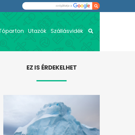
Tóparton
Utazók
Szállásvidék
EZ IS ÉRDEKELHET