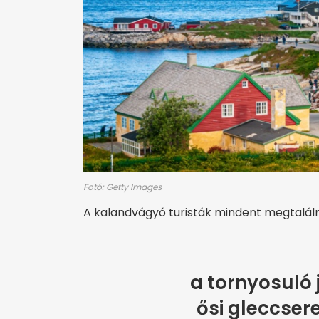
Fotó: Getty Images
A kalandvágyó turisták mindent megtaláln
a tornyosuló 
ősi gleccser