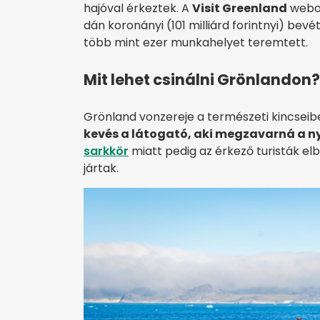
hajóval érkeztek. A
Visit Greenland
webold
dán koronányi (101 milliárd forintnyi) bevé
több mint ezer munkahelyet teremtett.
Mit lehet csinálni Grönlandon?
Grönland vonzereje a természeti kincseiben 
kevés a látogató, aki megzavarná a 
sarkkör
miatt pedig az érkező turisták elb
jártak.