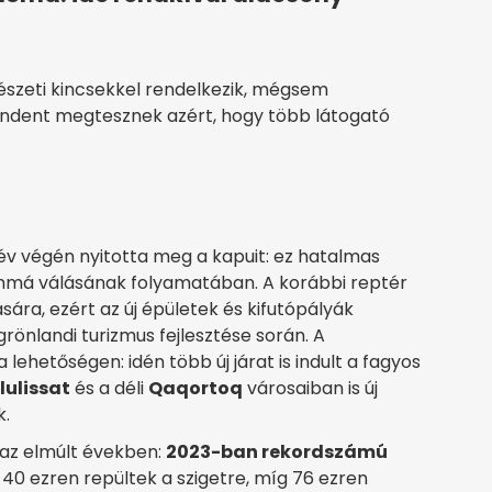
észeti kincsekkel rendelkezik, mégsem
indent megtesznek azért, hogy több látogató
év végén nyitotta meg a kapuit: ez hatalmas
sommá válásának folyamatában. A korábbi reptér
ra, ezért az új épületek és kifutópályák
önlandi turizmus fejlesztése során. A
ehetőségen: idén több új járat is indult a fagyos
Ilulissat
és a déli
Qaqortoq
városaiban is új
k.
 az elmúlt években:
2023-ban rekordszámú
40 ezren repültek a szigetre, míg 76 ezren