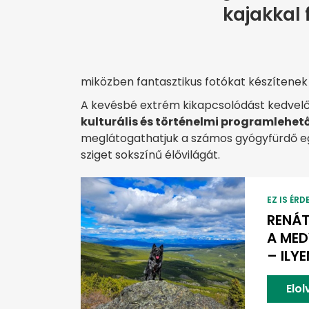
kajakkal 
miközben fantasztikus fotókat készítenek 
A kevésbé extrém kikapcsolódást kedvel
kulturális és történelmi programlehet
meglátogathatjuk a számos gyógyfürdő egy
sziget sokszínű élővilágát.
EZ IS ÉRD
RENÁ
A MED
– ILY
Elo