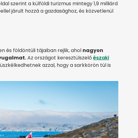
al szerint a külföldi turizmus mintegy 1,9 milliárd
tellel járult hozzá a gazdasághoz, és közvetlenül
és földöntúli tájaiban rejlik, ahol
nagyon
nyugalmat.
Az országot keresztülszelő
északi
üszkélkedhetnek azzal, hogy a sarkkörön túl is