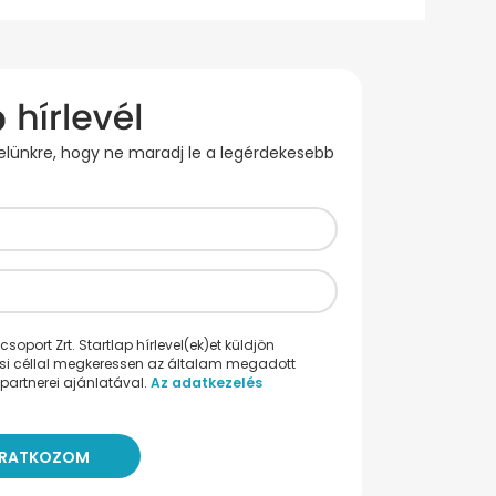
evelünkre, hogy ne maradj le a legérdekesebb
oport Zrt. Startlap hírlevel(ek)et küldjön
ési céllal megkeressen az általam megadott
partnerei ajánlatával.
Az adatkezelés